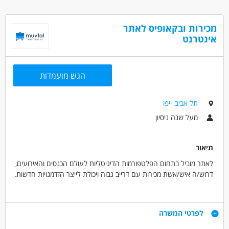
משרדי המערכת בתל אביב.
- רשת קשרים פעילה, חסינות מלחצי יח"צ ורעב לבלעדיות.
מכירות ובקאופיס לאתר
דרושים בתחום
אינטרנט
אינטרנט - כותב/ת תוכן
מאפייני משרה
הגש מועמדות
עבודה מהבית
בונוס למתמידים
משרה מלאה
תל אביב -יפו
מעל שנה ניסיון
תיאור
לאתר מוביל בתחום הפלטפורמות הדיגיטליות לעולם הכנסים והאירועים,
דרוש/ה איש/אשת מכירות עם דרייב גבוה ויכולת לייצר הזדמנויות חדשות.
* איתור יזום של לקוחות פוטנציאליים
* פנייה יזומה לעסקים בתחום האירועים, הכנסים וההפקות
דרישות
לפרטי המשרה
* מכירת פרסום ושירותים דיגיטליים
* ניהול תהליך מכירה מלא – משלב יצירת הקשר ועד סגירה