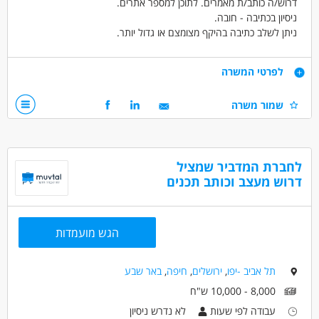
דרוש/ה כותב/ת מאמרים. לתוכן למספר אתרים.
ניסיון בכתיבה - חובה.
ניתן לשלב כתיבה בהיקף מצומצם או גדול יותר.
העבודה מהבית.
דרישות
לפרטי המשרה
ניסיון בכתיבת מאמרים חובה
שמור משרה
דרושים בתחום
אינטרנט - כותב/ת תוכן
לחברת המדביר שמציל
דרוש מעצב וכותב תכנים
מאפייני משרה
עבודה מהבית
עבודה מיידית
סטודנטים
אקדמאים ללא נסיון
בני 50 פלוס
בני 40 פלוס
הגש מועמדות
אמהות
בעלי מוגבלויות
דוברי שפות
תל אביב -יפו
,
ירושלים
,
חיפה
,
באר שבע
8,000 - 10,000 ש"ח
עבודה לפי שעות
לא נדרש ניסיון