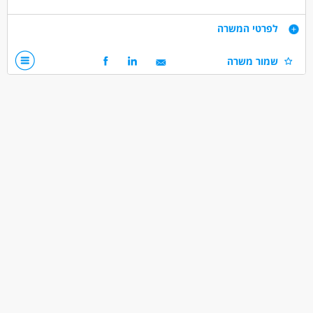
דרישות
לפרטי המשרה
וורדפרס - חובה היכרות עם מערכת wordpress
שמור משרה
ניסיון בעבודה בווב.
דרושים בתחום
אינטרנט - הזנת תכנים
אינטרנט - ניהול אתר
מאפייני משרה
לא נדרש ניסיון
עבודה זמנית
עבודה בלילה
משרה מפוצלת
עבודה בשעות גמישות
עבודה מהבית
עבודה כפרילאנסר.ית /עצמאי.ת
עבודה מיידית
משרה חלקית