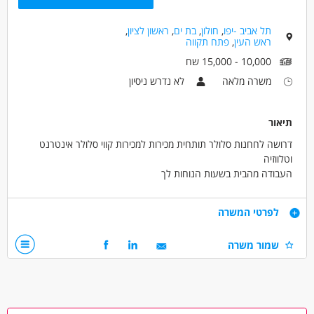
דרושים בתחום
אינטרנט - מידענות
תל אביב -יפו
,
חולון
,
בת ים
,
ראשון לציון
,
ראש העין
,
פתח תקווה
מאפייני משרה
10,000 - 15,000 שח
מעל שנה ניסיון
עבודה מהבית
משרה מלאה
לא נדרש ניסיון
עבודה כפרילאנסר.ית /עצמאי.ת
עבודה מיידית
משרה מלאה
משרה חלקית
תיאור
דרושה לחחנות סלולר תותחית מכירות למכירות קווי סלולר אינטרנט
וטלווזיה
העבודה מהבית בשעות הנוחות לך
שכר ממוצע של 150 לשעה
דרישות
לפרטי המשרה
נסיון במכירות יתרון
שמור משרה
רצון עז להצליח
תקשרותית
דרושים בתחום