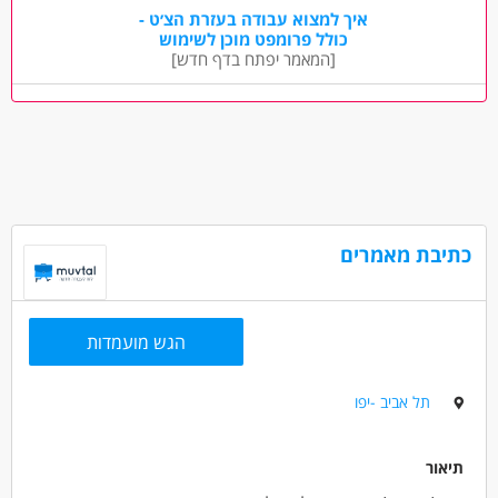
אינטרנט - מכירות פרסום
מכירות - איש/ת מכירות
איך למצוא עבודה בעזרת הצ׳ט -
כולל פרומפט מוכן לשימוש
מאפייני משרה
[המאמר יפתח בדף חדש]
לא נדרש ניסיון
עבודה בשעות גמישות
עבודה מהבית
משרה מלאה
משרה חלקית
משרה זמנית
כתיבת מאמרים
הגש מועמדות
תל אביב -יפו
תיאור