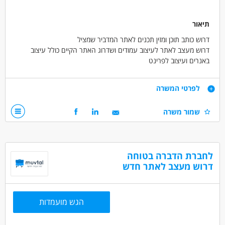
תיאור
דרוש כותב תוכן ומזין תכנים לאתר המדביר שמציל
דרוש מעצב לאתר לעיצוב עמודים ושדרוג האתר הקיים כולל עיצוב
באנרים ועיצוב לפרינט
תנאים מעולים למתאימים שכר של 120-150 שח לשעה
דרישות
לפרטי המשרה
עבודה מהבית בזמן שלכם
שמור משרה
עמידה בזמנים
יכולת ניסוח וכתיבה ברמה גבוהה
* חשוב מאוד להציץ באתר המדביר שמציל לראות אם אתם
לחברת הדברה בטוחה
מתחברים לנושא ולתחום
דרוש מעצב לאתר חדש
דרושים בתחום
אינטרנט - UX / UI עיצוב
אינטרנט - הזנת תכנים
הגש מועמדות
אינטרנט - כותב/ת תוכן