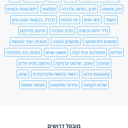
חוק ומשפט
חינוך, הוראה והדרכה
חקלאות
חשבונאות וכספים
חשמל
יבוא /יצוא
יופי וטיפוח
כלכלה, בנקאות ושוק ההון
כללי /ללא הכשרה
מדעי החברה
מדעים מדוייקים
מחסנים ולוגיסטיקה
מחשבים ותוכנה
מכונות, ייצור ותעשיה
מכירות
מסעדנות ובתי קפה
משאבי אנוש
נהגים, רכב ותחבורה
ספורט
עיצוב, שרטוט וגרפיקה
פרסום, מדיה ויח"צ
קמעונאות ורכש
רפואה /רפואה אלטרנטיבית
שיווק
שירות לקוחות
תיירות /מלונאות
תעופה וימאות
מובטל דרושים