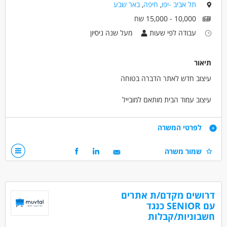
תל אביב -יפו
,
חיפה
,
באר שבע
מאפייני משרה
10,000 - 15,000 שח
לא נדרש ניסיון
עבודה מהבית
עבודה לפי שעות
עבודה לפי שעות
מעל שנה ניסיון
סטודנטים
אקדמאים ללא נסיון
המגזר החרדי
נוער
בני 50 פלוס
בני 40 פלוס
תיאור
עיצוב חדש לאתר הדברה בטוחה
עיצוב עמוד הבית מותאם למובייל
עיצוב עמודי קטגוריה
דרישות
לפרטי המשרה
חשיבה מחוץ לקופסא
שמור משרה
עמידה בזמנים
חשוב לשמור על תבנית האתר הקיים
דרושים בתחום
דרושים מקדם/ת אתרים
אינטרנט - UX / UI עיצוב
עם SENIOR כנגד
חשבוניות/קבלות