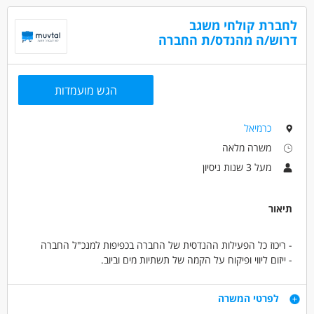
-ניסיון בניהול והובלת צוות עובדים.
-יכולות עבודה מול מחשב.-יחסי אנוש טובים.
לחברת קולחי משגב
-מגורים באזור הצפון.
דרוש/ה מהנדס/ת החברה
המשרה מיועדת לנשים ולגברים כאחד.
דרושים בתחום
הגש מועמדות
בנייה ונדל"ן - הנדסה אזרחית
בנייה ונדל"ן - מנהל/ת פרוייקטים
כרמיאל
מאפייני משרה
משרה מלאה
מעל 5 שנות ניסיון
עבודה מיידית
משרה מלאה
מעל 3 שנות ניסיון
תיאור
- ריכוז כל הפעילות ההנדסית של החברה בכפיפות למנכ"ל החברה
- ייזום ליווי ופיקוח על הקמה של תשתיות מים וביוב.
- הפעלה וניהול נותני שירות כגון מפקחים מתכננים, מודדים יועצים ועוד
- ניהול הממשק מול יישובי המועצה, בעלי תפקידים במועצה, רשויות
דרישות
לפרטי המשרה
ותאגידים