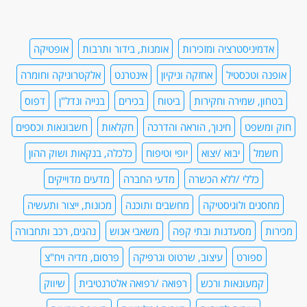
אדמיניסטרציה ומזכירות
אומנות, בידור ותרבות
אופטיקה
אופנה וטכסטיל
אחזקה וניקיון
אינטרנט
אלקטרוניקה וחומרה
בטחון, שמירה וחקירות
ביטוח
בכירים
בנייה ונדל"ן
דפוס
חוק ומשפט
חינוך, הוראה והדרכה
חקלאות
חשבונאות וכספים
חשמל
יבוא /יצוא
יופי וטיפוח
כלכלה, בנקאות ושוק ההון
כללי /ללא הכשרה
מדעי החברה
מדעים מדוייקים
מחסנים ולוגיסטיקה
מחשבים ותוכנה
מכונות, ייצור ותעשיה
מכירות
מסעדנות ובתי קפה
משאבי אנוש
נהגים, רכב ותחבורה
ספורט
עיצוב, שרטוט וגרפיקה
פרסום, מדיה ויח"צ
קמעונאות ורכש
רפואה /רפואה אלטרנטיבית
שיווק