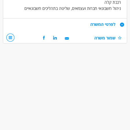
רכבת קלה
ניהול חשבונאי חברות ועצמאים, שליטה בתהליכים חשבונאיים
עובדים על חשבשבת, עוקץ, ביזי-בוקס וסמארט
שכר מכובד
דרישות
לפרטי המשרה
הסמכה סוג 2/3
שמור משרה
ניסיון קודם במשרד רואה חשבון
הכרות עם חשבשבת
הכרות עם תחום השכר
המשרה לנשים וגברים כאחד
דרושים בתחום
חשבונאות וכספים - מנהל/ת חשבונות
חשבונאות וכספים - מנהל/ת חשבונות מדופלם
חשבונאות וכספים - מנהל/ת חשבונות ראשי
מאפייני משרה
משרה מלאה