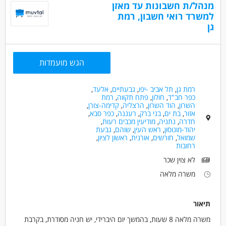
מנהל/ת חשבונות עד מאזן
למשרד רואי חשבון, רמת
דרושים בתחום
גן
חשבונאות וכספים - מנהל/ת חשבונות
חשבונאות וכספים - מנהל/ת חשבונות מדופלם
חשבונאות וכספים - מנהל/ת חשבונות ראשי
הגש מועמדות
מאפייני משרה
רמת גן
,
תל אביב -יפו
,
גבעתיים
,
אלעד
,
כפר חב"ד
,
חולון
,
פתח תקווה
,
רמת
משרה מלאה
השרון
,
הוד השרון
,
הרצליה
,
קדימה-צורן
,
אזור
,
בת ים
,
בני ברק
,
רעננה
,
כפר סבא
,
חדרה
,
נתניה
,
מודיעין מכבים רעות
,
יהוד-מונוסון
,
ראש העין
,
שוהם
,
גבעת
שמואל
,
חורשים
,
אורנית
,
ראשון לציון
,
רחובות
לא צוין שכר
משרה מלאה
תיאור
משרה מלאה 8 שעות, בהמשך יום היברידי, יש חניה מסודרת, בקרבת