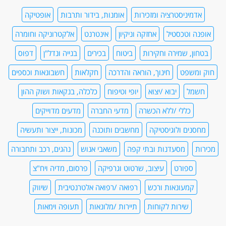
אדמיניסטרציה ומזכירות
אומנות, בידור ותרבות
אופטיקה
אופנה וטכסטיל
אחזקה וניקיון
אינטרנט
אלקטרוניקה וחומרה
בטחון, שמירה וחקירות
ביטוח
בכירים
בנייה ונדל"ן
דפוס
חוק ומשפט
חינוך, הוראה והדרכה
חקלאות
חשבונאות וכספים
חשמל
יבוא /יצוא
יופי וטיפוח
כלכלה, בנקאות ושוק ההון
כללי /ללא הכשרה
מדעי החברה
מדעים מדוייקים
מחסנים ולוגיסטיקה
מחשבים ותוכנה
מכונות, ייצור ותעשיה
מכירות
מסעדנות ובתי קפה
משאבי אנוש
נהגים, רכב ותחבורה
ספורט
עיצוב, שרטוט וגרפיקה
פרסום, מדיה ויח"צ
קמעונאות ורכש
רפואה /רפואה אלטרנטיבית
שיווק
שירות לקוחות
תיירות /מלונאות
תעופה וימאות