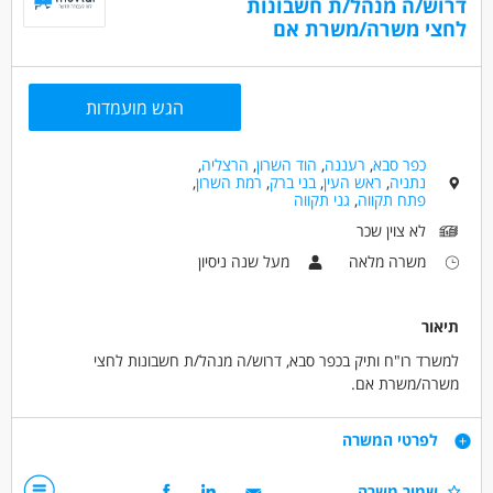
דרוש/ה מנהל/ת חשבונות
תשלום נסיעות תנאים סוציאלים נרחבים
יכולת הגעה עצמאית - חובה
לחצי משרה/משרת אם
דרושים בתחום
חשבונאות וכספים - מנהל/ת חשבונות
הגש מועמדות
חשבונאות וכספים - מנהל/ת חשבונות מדופלם
חשבונאות וכספים - מנהל/ת חשבונות ראשי
כפר סבא
,
רעננה
,
הוד השרון
,
הרצליה
,
נתניה
,
ראש העין
,
בני ברק
,
רמת השרון
,
פתח תקווה
,
גני תקווה
מאפייני משרה
לא צוין שכר
מעל שנתיים ניסיון
משרה מלאה
משרה מלאה
מעל שנה ניסיון
תיאור
למשרד רו"ח ותיק בכפר סבא, דרוש/ה מנהל/ת חשבונות לחצי
משרה/משרת אם.
דרישות
לפרטי המשרה
1. ניסיון בהנהלת חשבונות כפולה .
שמור משרה