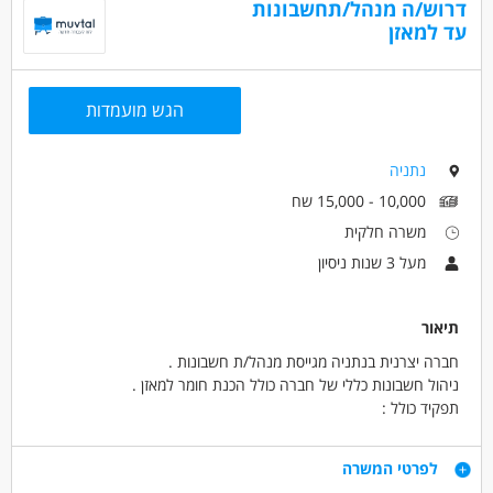
דרוש/ה מנהל/תחשבונות
המשרה לגברים ונשים כאחד
עד למאזן
דרושים בתחום
חשבונאות וכספים - מנהל/ת חשבונות
הגש מועמדות
חשבונאות וכספים - מנהל/ת חשבונות מדופלם
חשבונאות וכספים - פקיד/ת הנהח"ש
נתניה
10,000 - 15,000 שח
מאפייני משרה
משרה חלקית
משרה מלאה
מעל 3 שנות ניסיון
תיאור
חברה יצרנית בנתניה מגייסת מנהל/ת חשבונות .
ניהול חשבונות כללי של חברה כולל הכנת חומר למאזן .
תפקיד כולל :
רישום פקודות יומן ןביצוע נתאמות בנקים .
טיפול בספקים ולקוחות .
דרישות
לפרטי המשרה
עבודה מול ממשקים פנים / חוץ אירגונים .