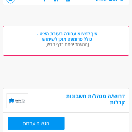
3. ניסיון ממשרד רו"ח- יתרון
4. ידע וניסיון בתוכנות חשבשבת ורווחית.
5. ראש גדול, יכולת עבודה עצמאית ובצוות, יחסי אנוש טובים
דרושים בתחום
איך למצוא עבודה בעזרת הצ׳ט -
חשבונאות וכספים - חשבונאי/ת
כולל פרומפט מוכן לשימוש
חשבונאות וכספים - מנהל/ת חשבונות
[המאמר יפתח בדף חדש]
חשבונאות וכספים - מנהל/ת חשבונות מדופלם
מאפייני משרה
מעל שנה ניסיון
עבודה בשעות גמישות
עבודה כפרילאנסר.ית /עצמאי.ת
עבודה מיידית
משרה מלאה
משרה חלקית
עבודה לפי שעות
דרוש/ה מנהל/ת חשבונות
המגזר החרדי
בני 40 פלוס
קבלות
הגש מועמדות