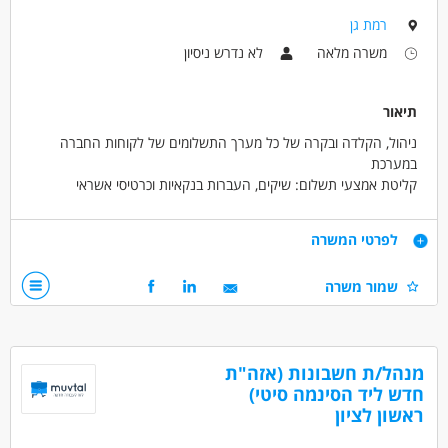
רמת גן
משרה מלאה
לא נדרש ניסיון
תיאור
ניהול, הקלדה ובקרה של כל מערך התשלומים של לקוחות החברה
במערכת
קליטת אמצעי תשלום: שיקים, העברות בנקאיות וכרטיסי אשראי
ביצוע התאמות כרטסות לקוחות
ביצוע הפקדות לבנקים
דרישות
לפרטי המשרה
ביצוע התאמות בנק והתאמות כרטיסי אשראי
רישום פקודות יומן
תעודת הנהלת חשבונות סוג 1–2 – חובה
שמור משרה
תיוק מסמכים ושמירה על סדר וארגון
ניסיון קודם בתחום – יתרון
מענה טלפוני ותקשורת שוטפת עם גורמים פנים וחוץ ארגוניים
רצינות, אחריות ויכולת עבודה בצוות
יחסי אנוש טובים ויכולת עבודה מול ממשקים
זמינות למשרה מלאה
מנהל/ת חשבונות (אזה"ת
חדש ליד הסינמה סיטי)
דרושים בתחום
ראשון לציון
חשבונאות וכספים - מנהל/ת חשבונות