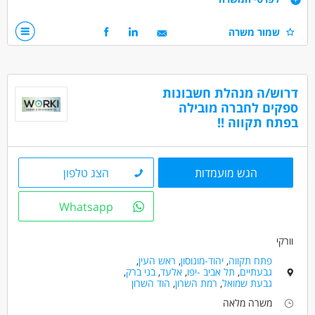
שמור משרה
ניסיון עבודה במערכת סטורנקסט -חובה
ניסיון בפריורטי -חובה
תעודת הנהלת חשבונות 1+2 -חובה
דרוש/ה מנהלת חשבונות
ספקים לחברה מובילה
דרושים בתחום
בפתח תקווה !!
חשבונאות וכספים - מנהל/ת חשבונות
חשבונאות וכספים - מנהל/ת חשבונות מדופלם
חשבונאות וכספים - מנהל/ת חשבונות ראשי
הגש מועמדות
הצג טלפון
מאפייני משרה
Whatsapp
משרה מלאה
וורקי
פתח תקווה
,
יהוד-מונוסון
,
ראש העין
,
גבעתיים
,
תל אביב -יפו
,
אלעד
,
בני ברק
,
גבעת שמואל
,
רמת השרון
,
הוד השרון
משרה מלאה