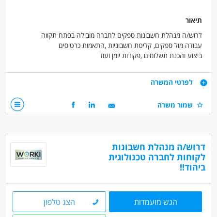
תיאור
דרוש/ה מנהלת חשבונות ספקים לחברה מובילה בפתח תקווה
עבודה מול ספקים, קליטת חשבוניות ,התאמות כרטיסים
ביצוע והכנת תשלומים ,פקודות יומן ועוד
א-ה
08:00-17:00
דרישות
לפרטי המשרה
שכר 15000 ש"ח +החזר נסיעות + סביבת עבודה נעימה מאוד
שמור משרה
דרישות
ניסיון בעבודה על פריורטי - חובה
תעודת הנהלת חשבונות 2 חובה
ניסיון זהה חובה
דרוש/ה מנהלת חשבונות
לקוחות לחברה טכנולוגית
דרושים בתחום
ביהוד!!
חשבונאות וכספים - מנהל/ת חשבונות
חשבונאות וכספים - מנהל/ת חשבונות מדופלם
חשבונאות וכספים - פקיד/ת הנהח"ש
הגש מועמדות
הצג טלפון