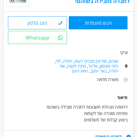
לחברה מובילה בשוהם!
הגש מועמדות
הצג טלפון
Whatsapp
וורקי
שוהם
,
מודיעין מכבים רעות
,
רמלה
,
לוד
,
יהוד-מונוסון
,
אלעד
,
פתח תקווה
,
אור
יהודה
,
באר יעקב
,
ראש העין
משרה מלאה
תיאור
דרוש/ה מנהלת חשבונות לחברה מובילה בשוהם!
פתיחה וסגירה של לקוחות
ביצוע קבלות של תשלומים
התאמות כרטסות וגיולים
שידור חשבוניות חיוב דרך מערכת סטורנקסט
דרישות
לפרטי המשרה