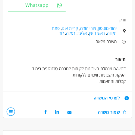
מאפייני משרה
Whatsapp
משרה מלאה
וורקי
יהוד-מונוסון
,
אור יהודה
,
קריית אונו
,
פתח
תקווה
,
ראש העין
,
אלעד
,
רמלה
,
לוד
משרה מלאה
תיאור
דרוש/ה מנהלת חשבונות לקוחות לחברה טכנולוגית ביהוד
הפקת חשבוניות וזיכויים ללקוחות
קבלות והתאמות
ריכוז גביה ובקרה שבועית
א-ה
דרישות
לפרטי המשרה
07:00-16:00 או 08:00-17:00
שכר 15000 ברוטו +900 ש"ח תן ביס כל חודש +החזר נסיעות+תנאים
שמור משרה
סוציאלים מלאים+.
דרישות
סביבת עבודה נעימה מאוד בחברה מעולה .
ניסיון כמנהלת חשבונות לקוחות - חובה
שליטה בפריורטי חובה
שליטה באקסל - חובה