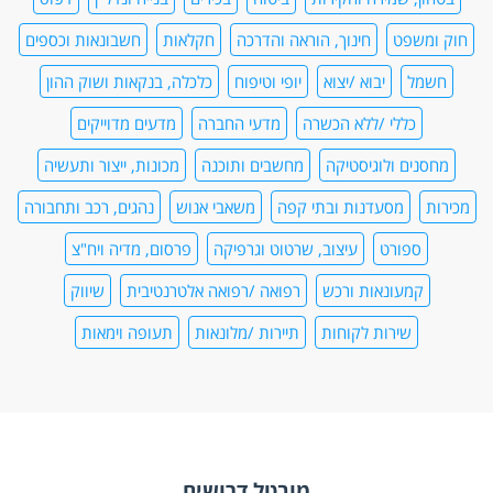
חוק ומשפט
חינוך, הוראה והדרכה
חקלאות
חשבונאות וכספים
חשמל
יבוא /יצוא
יופי וטיפוח
כלכלה, בנקאות ושוק ההון
כללי /ללא הכשרה
מדעי החברה
מדעים מדוייקים
מחסנים ולוגיסטיקה
מחשבים ותוכנה
מכונות, ייצור ותעשיה
מכירות
מסעדנות ובתי קפה
משאבי אנוש
נהגים, רכב ותחבורה
ספורט
עיצוב, שרטוט וגרפיקה
פרסום, מדיה ויח"צ
קמעונאות ורכש
רפואה /רפואה אלטרנטיבית
שיווק
שירות לקוחות
תיירות /מלונאות
תעופה וימאות
מובטל דרושים