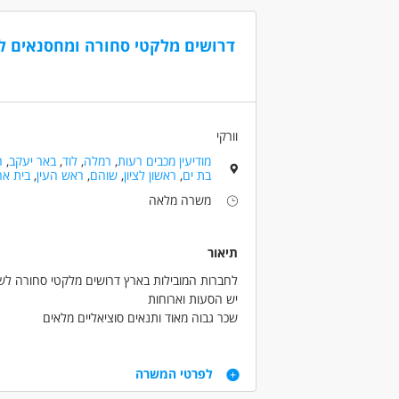
* שכר: 60 ₪ לשעה
רצינות, אמינות ואחריות
קהלי יע
דרושים מלקטי סחורה ומחסנאים לח
אמהות
דרושים בתחום
אקדמאי
כללי /ללא הכשרה - סדרן/ית
כללי /ללא הכ
(48)
בני 40 פלוס
מאפייני משרה
בני 50 פלוס
וורקי
לא נדרש ניסיון
עבודה ללא ניסיון
עבודה
בעלי מ
מודיעין מכבים רעות
,
רמלה
,
לוד
,
באר יעקב
,
ח
גמלאים
אקדמאים ללא נסיון
בני 50 פלוס
בני 40 פלוס
בת ים
,
ראשון לציון
,
שוהם
,
ראש העין
,
בית אר
(24)
משרה מלאה
דוברי 
המגזר 
המגזר 
תיאור
חיילים
לחברות המובילות בארץ דרושים מלקטי סחורה לשוה
יוצאי י
יש הסעות וארוחות
(12)
שכר גבוה מאוד ותנאים סוציאליים מלאים
ללא עב
נוער
(19)
דרישות
סטודנ
לפרטי המשרה
שירות 
עבודה במחסן