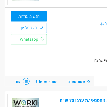
הגש מועמדות
עין
,
הצג טלפון
Whatsapp
שמור משרה
שתף
עוד
לחברה מובילה בשוהם דרושים /ות מחסנאי /ת ערב! 70 ש"ח
לוגיסטיקה - מחסנאות ואחסון
מחסנים ולוגיסטיקה - מלקטים