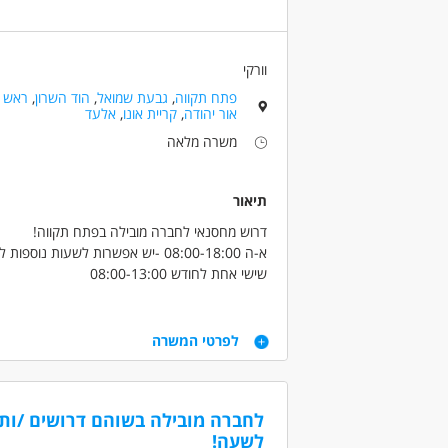
וורקי
פתח תקווה
,
גבעת שמואל
,
הוד השרון
,
ראש ה
אור יהודה
,
קריית אונו
,
אלעד
משרה מלאה
תיאור
דרוש מחסנאי לחברה מובילה בפתח תקווה!
א-ה 08:00-18:00 -יש אפשרות לשעות נוספות למי שרוצה
שישי אחת לחודש 08:00-13:00
שכר 50 ש"ח !
קליטה ישירה לחברה מובילה עם תנאים טובים
דרישות
לפרטי המשרה
נכונות לעבודת מחסן
דרושים בתחום
כללי /ללא הכשרה - עובד/ת כללי
מחסנים ו
לשעה!