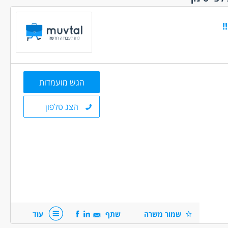
י.ת
(3)
עפולה והסביבה
(3)
ללא הכשרה
פתח תקווה והסביבה
!
(45)
לא ניסיון
(69)
צפת והסביבה
(1)
 מהבית
(1)
ראשון לציון רחובות
 מועדפת
(8)
והסביבה
(28)
מיידית
(83)
רמלה לוד מודיעין
הגש מועמדות
והסביבה
(19)
 ממשלתית
(1)
תל אביב והמרכז
עם רכב צמוד
(136)
הצג טלפון
עם שעות
ת
(17)
זמנית
(14)
חלקית
(44)
מלאה
(89)
לפי שעות
שמור משרה
שתף
עוד
 משמרות
(34)