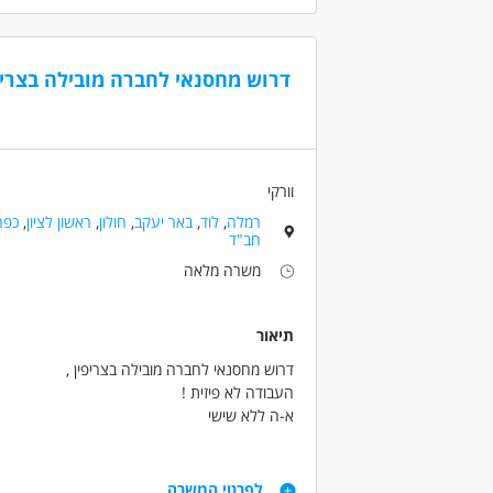
נכונות לעבודת מחסן
דרושים בתחום
דרוש מחסנאי לחברה מובילה בצריפי
מחסנים ולוגיסטיקה - מחסנאות ואחסון
מחסנ
מאפייני משרה
משרה מלאה
עבודת משמרות
עבודה ל
וורקי
רמלה
,
לוד
,
באר יעקב
,
חולון
,
ראשון לציון
,
כפר
חב"ד
משרה מלאה
תיאור
דרוש מחסנאי לחברה מובילה בצריפין ,
העבודה לא פיזית !
א-ה ללא שישי
שכר 40 ש"ח +ארוחות +החזר נסיעות+מענק התמדה +קליטה ישירה לחברה
דרישות
לפרטי המשרה