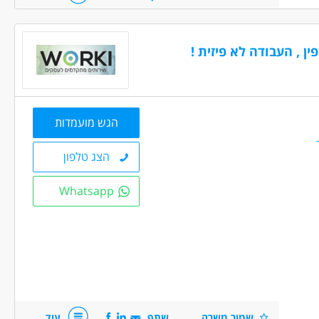
ן , העבודה לא פיזית !
ים ולוגיסטיקה - מלקטים
כללי /ללא הכשרה - עובד/ת כללי
פי שעות
הגש מועמדות
הצג טלפון
Whatsapp
שמור משרה
שתף
עוד