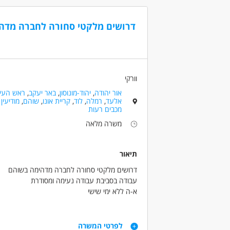
נסיון
דרושים בתחום
דרושים מלקטי סחורה לחברה מדהי
לא נדרש
מחסנים ולוגיסטיקה - מחסנאות ואחסון
מחסנ
עד שנה
מעל שנ
מאפייני משרה
מעל שנת
משרה מלאה
משרה חלקית
עבודת מש
וורקי
אור יהודה
,
יהוד-מונוסון
,
באר יעקב
,
ראש העין
אלעד
,
רמלה
,
לוד
,
קריית אונו
,
שוהם
,
מודיעין
מכבים רעות
משרה מלאה
תיאור
דרושים מלקטי סחורה לחברה מדהימה בשוהם
עבודה בסביבת עבודה נעימה ומסודרת
א-ה ללא ימי שישי
07:00-16:00 - יש שעות נוספות למי שרוצה!
שכר 42 ש"ח +פרמי
דרישות
למשכורת ) +החזר נסיעות +קליטה ישירה לחברה מ
לפרטי המשרה