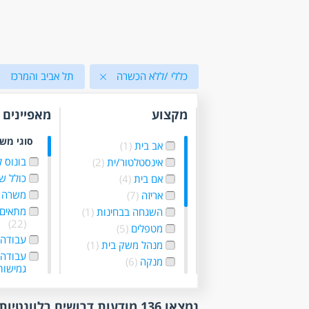
כללי /ללא הכשרה
תל אביב והמרכז
מקצוע
מאפיינים
סוגי מש
אב בית
(1)
בונוס 
אינסטלטור/ית
(2)
כולל ש
אם בית
(4)
משרה 
אריזה
(7)
מתאים 
השגחה בבחינות
(1)
(22)
מטפלים
(5)
עבודה 
מנהל משק בית
(1)
עבודה
מנקה
(6)
גמישו
מפקחים
(10)
עבודה 
מתדלקים
(1)
עבודה 
נמצאו 136 מודעות דרושים רלוונטיות לפי סינון