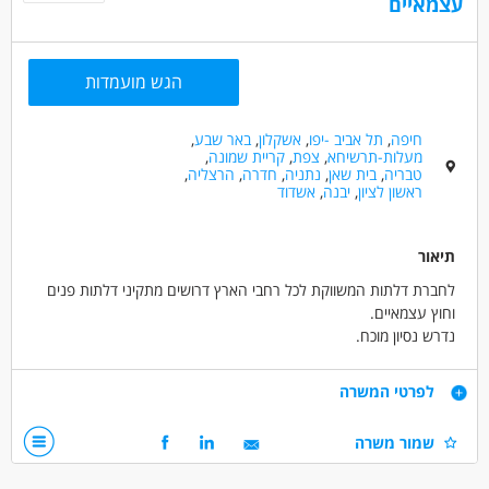
עצמאיים
כללי /ללא הכשרה - עובד/ת כללי
מסעדנות ובתי קפה - מארח/ת
מסעדנות ובתי קפה - מלצרים
הגש מועמדות
מאפייני משרה
לא נדרש ניסיון
עבודה זמנית
עבודה ללא ניסיון
חיפה
,
תל אביב -יפו
,
אשקלון
,
באר שבע
,
מעלות-תרשיחא
,
צפת
,
קריית שמונה
,
עבודה ללא הכשרה
מתאים כעבודה שניה
עבודה מיידית
טבריה
,
בית שאן
,
נתניה
,
חדרה
,
הרצליה
,
משרה חלקית
משרה זמנית
עבודת משמרות
ראשון לציון
,
יבנה
,
אשדוד
תיאור
לחברת דלתות המשווקת לכל רחבי הארץ דרושים מתקיני דלתות פנים
וחוץ עצמאיים.
נדרש נסיון מוכח.
דרישות
לפרטי המשרה
נסיון בהרכבת דלתות של לפחות שנתיים
שמור משרה
רכב וכלים