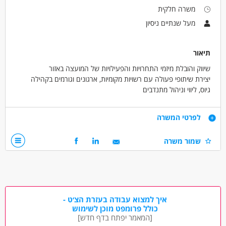
משרה חלקית
מעל שנתיים ניסיון
תיאור
שיווק והובלת מיזמי התחרויות והפעילויות של המועצה באזור
יצירת שיתופי פעולה עם רשויות מקומיות, ארגונים וגורמים בקהילה
גיוס, ליווי וניהול מתנדבים
ייזום והפקת פעילויות קהילתיות
פיתוח וקידום פעילות המועצה במרחב האזורי
דרישות
לפרטי המשרה
ניסיון בעבודה מול גופים ציבוריים ופרטיים
שמור משרה
יכולת עבודה עצמאית לצד עבודה בצוות
יוזמה, אחריות, אסרטיביות ויחסי אנוש מצוינים
שליטה ביישומי Office; היכרות עם כלי AI מהווה יתרון
השכלה אקדמית - יתרון
ניסיון בעבודה עם מתנדבים - יתרון גדול
רישיון נהיגה ורכב חובה
איך למצוא עבודה בעזרת הצ׳ט -
כולל פרומפט מוכן לשימוש
[המאמר יפתח בדף חדש]
דרושים בתחום