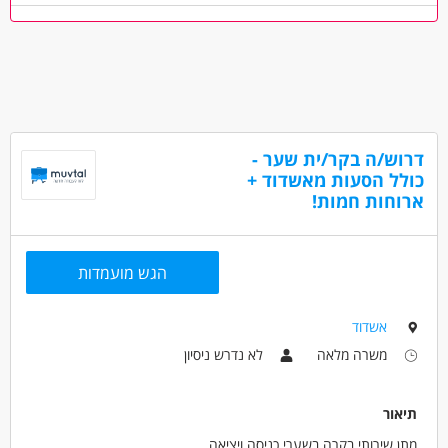
כללי /ללא הכשרה - עתודה ניהולית
מאפייני משרה
מעל שנתיים ניסיון
עבודה מהבית
משרה בכירה
עבודה מיידית
משרה חלקית
אקדמאים ללא נסיון
המגזר החרדי
בני 50 פלוס
בני 40 פלוס
דרוש/ה בקר/ית שער -
כולל הסעות מאשדוד +
ארוחות חמות!
הגש מועמדות
אשדוד
משרה מלאה
לא נדרש ניסיון
תיאור
מתן שירותי בקרה בשערי כניסה ויציאה