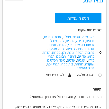
בבאר שבע
הגש מועמדות
שלו שירותי שיקום
באר שבע
,
פטיש
,
מסלול
,
עומר
,
חצרים
,
נבטים
,
דבירה
,
להבים
,
להב
,
שובל
,
גבעות בר
,
שדה צבי
,
קלחים
,
משמר
הנגב
,
תקומה
,
כרמים
,
מיתר
,
אופקים
,
נתיבות
,
תפרח
,
גילת
,
רנן
,
בטחה
,
תדהר
,
ברוש
,
פדויים
,
דימונה
,
מבועים
,
תלמי
ביל"ו
,
יושיביה
,
עדנים
,
סעד
,
מפלסים
,
שוקדה
,
רוחמה
,
בית קמה
,
תלמי יוסף
,
נתיב העשרה
משרה מלאה
לא נדרש ניסיון
תיאור
מעוניינים להיות חלק ממשהו גדול עם המון משמעות??
אנחנו מחפשים מדריכ/ה להצטרף אלינו לליווי מתמודדי נפש בשוק