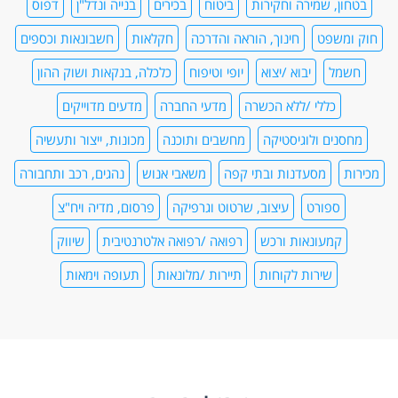
בטחון, שמירה וחקירות
ביטוח
בכירים
בנייה ונדל"ן
דפוס
חוק ומשפט
חינוך, הוראה והדרכה
חקלאות
חשבונאות וכספים
חשמל
יבוא /יצוא
יופי וטיפוח
כלכלה, בנקאות ושוק ההון
כללי /ללא הכשרה
מדעי החברה
מדעים מדוייקים
מחסנים ולוגיסטיקה
מחשבים ותוכנה
מכונות, ייצור ותעשיה
מכירות
מסעדנות ובתי קפה
משאבי אנוש
נהגים, רכב ותחבורה
ספורט
עיצוב, שרטוט וגרפיקה
פרסום, מדיה ויח"צ
קמעונאות ורכש
רפואה /רפואה אלטרנטיבית
שיווק
שירות לקוחות
תיירות /מלונאות
תעופה וימאות