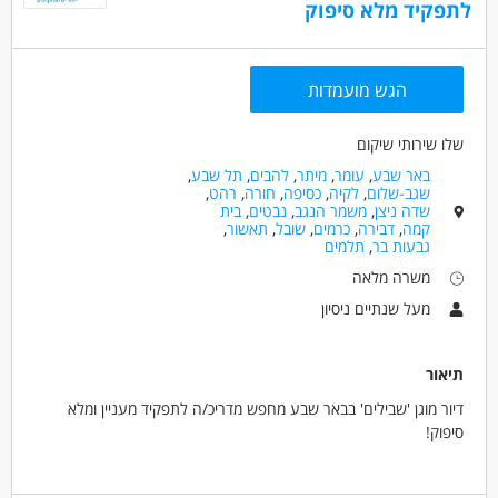
לתפקיד מלא סיפוק
חינוך, הוראה והדרכה - מדריך/ה
משמרות גמישות בשעות היום
סבסוד לימודים לתואר טיפולי
אפשרויות קידום
מאפייני משרה
הגש מועמדות
לא נדרש ניסיון
עבודה מיידית
משרה מלאה
משרה חלקית
סטודנטים
אקדמאים ללא נסיון
שלו שירותי שיקום
בני 40 פלוס
חיילים משוחררים
באר שבע
,
עומר
,
מיתר
,
להבים
,
תל שבע
,
שגב-שלום
,
לקיה
,
כסיפה
,
חורה
,
רהט
,
שדה ניצן
,
משמר הנגב
,
נבטים
,
בית
קמה
,
דבירה
,
כרמים
,
שובל
,
תאשור
,
גבעות בר
,
תלמים
משרה מלאה
מעל שנתיים ניסיון
תיאור
דיור מוגן 'שבילים' בבאר שבע מחפש מדריכ/ה לתפקיד מעניין ומלא
סיפוק!
מה בתפקיד?