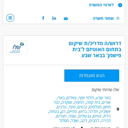
ליווי וסיוע למתמודדים בפיתוח מיומנויות אישיות,
דרישות
לפרטי המשרה
בניה ועבודה על תוכנית השיקום של המתמודד/ת
וניהול עצמי במגוון תחומי החיים.
רצון לעזור לאחר
שמור משרה
תינתן הכשרה מקצועית קבועה!
אמפתיה ואסרטיביות
היקף משרה גמיש
למתאימים.ות:
עבודה במשרה מלאה עם שעות גמישות
דרושים בתחום
דרוש/ה מדריכ/ת שיקום
אפשרויות פיתוח וקידום,
חינוך, הוראה והדרכה - מדריך/ה
בתחום האוטיזם ל'בית
סבסוד לימודים לתואר טיפולי,
פישמן' בבאר שבע
כללי /ללא הכשרה - עובד/ת כללי
מדעי החברה - סטודנטים
המלצה לתואר שני ועוד!
מאפייני משרה
הגש מועמדות
מעל שנתיים ניסיון
עבודה ללא ניסיון
עבודה מיידית
משרה מלאה
משרה חלקית
סטודנטים
שלו שירותי שיקום
אקדמאים ללא נסיון
בני 40 פלוס
חיילים משוחררים
באר שבע
,
תלמי יוסף
,
צאלים
,
בארי
,
אורים
,
בית קמה
,
רוחמה
,
שוקדה
,
כפר
מימון
,
מפלסים
,
נבטים
,
סעד
,
עדנים
,
יושיביה
,
תדהר
,
ברוש
,
פדויים
,
רנן
,
בטחה
,
גילת
,
פטיש
,
גבעולים
,
עומר
,
חצרים
,
דבירה
,
להבים
,
להב
,
שובל
,
מסלול