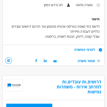
משרה מלאה
לא נדרש ניסיון
תיאור
לרשת בתי מאפה בפריסה ארצית מהצפון ועד הדרום דרושים עובדים
כלליים לעבודה מיידית!
עובדי קופה, דלפק, הכנות לאפיה, בריסטה.
אין צורך בידע או ניסיון קודם. הכשרה במקום!!
הזדמנות להיכנס לחברה גדולה עם אופק קידומי לטווח הארוך.
דרישות
לפרטי המשרה
עבודה מלאה/חלקית/משמרות/קבועה/זמנית
יחסי אנוש טובים
שמור משרה
המשרה מיועדת לנשים וגברים כאחד.
מוסר עבודה, אחראיות
יכולת עבודה בצוות
דרושים בתחום
דרושים.ות עובדים.ות
כללי /ללא הכשרה - עובד/ת כללי
למרחב אירוח - משמרות
גמישות
מאפייני משרה
לא נדרש ניסיון
עבודה זמנית
כולל שישי