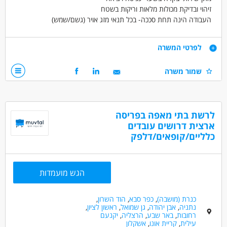
זיהוי ובדיקת מכולות מלאות וריקות בשטח
העבודה הינה תחת סככה- בכל תנאי מזג אויר (גשם/שמש)
שעות עבודה: א'-ה'- 17:00-7:00 + שעות נוספות
דרישות
לפרטי המשרה
ו' קבוע 11:00-7:00
דרישות תפקיד-
שמור משרה
תנאים מעולים- ארוחות מסובסדות, הסעות מאשדוד, אירועי חברה,
יכולת הפעלת טאבלט/שמהטרפון-חובה
גיבושים, ביגוד חורף וקיץ, מתנות בחגים
שירותיות, דייקנות
אנגלית ברמה בסיסית
לרשת בתי מאפה בפריסה
דרושים בתחום
ארצית דרושים עובדים
כללי /ללא הכשרה - עובד/ת כללי
כלליים/קופאים/דלפק
בטחון, שמירה וחקירות - בקר/ית
מאפייני משרה
הגש מועמדות
לא נדרש ניסיון
משרה מלאה
כנרת (מושבה)
,
כפר סבא
,
הוד השרון
,
נתניה
,
אבן יהודה
,
גן שמואל
,
ראשון לציון
,
רחובות
,
באר שבע
,
הרצליה
,
יקנעם
עילית
,
קריית אונו
,
אשקלון