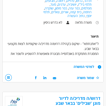
תדהר
,
ברוש
,
פדויים
,
דימונה
,
מבועים
,
תלמי ביל"ו
,
יושיביה
,
עדנים
,
סעד
,
מפלסים
,
כפר עזה
,
כפר מימון
,
שוקדה
,
רוחמה
,
בית קמה
,
אורים
,
צאלים
,
תלמי
יוסף
,
נתיב העשרה
משרה מלאה
לא נדרש ניסיון
תיאור
ל"אתנחתא" - שיקום בקהילה דרוש/ה מדריכ/ה שיקומי/ת לצוות מקצועי
בבאר שבע.
המסגרת מתמקדת באוכלוסייה מבוגרת ומאפשרת להשפיע ולשפר את
שגרת חייהם של הדיירים.
דרישות
לפרטי המשרה
איך ייראה היום שלך?
קשר אישי וחם עם הדיירים.
ניידות - חובה (לא חייב עם רכב)
שמור משרה
ליווי בקידום מטרות אישיות דרך פעילויות מגוונות (הליכות, ספורט, סיוע
יכולת הקשבה, הכלה, אחריות ויוזמה
חברתי והפגת בדידות).
פתיחות וגמישות בעבודה עם אוכלוסייה מבוגרת
תמיכה יומיומית באווירה משפחתית.
אין צורך בניסיון – הכשרה ניתנת במקום.
דרושים בתחום
דרוש/ה מדריכ/ה לדיור
כללי /ללא הכשרה - עובד/ת כללי
מדעי החברה - סטודנטים
מוגן 'שבילים' בבאר שבע
תנאים: