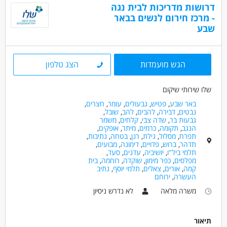
דרושות מדריכות לבית נגה
- מרכז חירום לנשים בבאר
שבע
הגש מועמדות
הצג טלפון
שלו שירותי שיקום
באר שבע
,
פטיש
,
גבעולים
,
עומר
,
חצרים
,
נבטים
,
דבירה
,
להבים
,
להב
,
שובל
,
גבעות בר
,
שדה צבי
,
קלחים
,
משמר
הנגב
,
תקומה
,
כרמים
,
מיתר
,
אופקים
,
תפרח
,
מסלול
,
גילת
,
רנן
,
בטחה
,
נתיבות
,
תדהר
,
ברוש
,
פדויים
,
דימונה
,
מבועים
,
תלמי ביל"ו
,
יושיביה
,
עדנים
,
סעד
,
מפלסים
,
כפר מימון
,
שוקדה
,
רוחמה
,
בית
קמה
,
אורים
,
צאלים
,
תלמי יוסף
,
נתיב
העשרה
,
ירוחם
משרה מלאה
לא נדרש ניסיון
תיאור