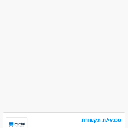
מחשבים ותוכנה - מנהל/ת פרוייקטים
מאפייני משרה
עבודה מיידית
משרה מלאה
טכנאי/ת תקשורת