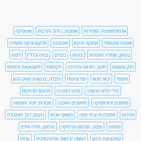
אדמיניסטרציה ומזכירות
אומנות, בידור ותרבות
אופטיקה
אופנה וטכסטיל
אחזקה וניקיון
אינטרנט
אלקטרוניקה וחומרה
בטחון, שמירה וחקירות
ביטוח
בכירים
בנייה ונדל"ן
דפוס
חוק ומשפט
חינוך, הוראה והדרכה
חקלאות
חשבונאות וכספים
חשמל
יבוא /יצוא
יופי וטיפוח
כלכלה, בנקאות ושוק ההון
כללי /ללא הכשרה
מדעי החברה
מדעים מדוייקים
מחסנים ולוגיסטיקה
מחשבים ותוכנה
מכונות, ייצור ותעשיה
מכירות
מסעדנות ובתי קפה
משאבי אנוש
נהגים, רכב ותחבורה
ספורט
עיצוב, שרטוט וגרפיקה
פרסום, מדיה ויח"צ
קמעונאות ורכש
רפואה /רפואה אלטרנטיבית
שיווק