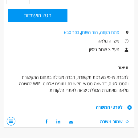
הגש מועמדות
פתח תקווה
,
הוד השרון
,
כפר סבא
משרה מלאה
מעל 3 שנות ניסיון
תיאור
לחברת או-מי מערכות תקשורת, חברה מובילה בתחום התקשורת
והטכנולוגיה, דרוש/ה טכנאי תקשורת נתונים אלחוט WIFI למשרה
מלאה ומאתגרת הכוללת יציאה לאתרי הלקוחות.
מהות התפקיד:
דרישות
לפרטי המשרה
- הקמת מערכות תקשורת אלחוט WIFI בפרויקטים מגוונים.
- טיפול בתקלות מורכבות.
- ידע וניסיון ברשתות IP ותקשורת נתונים (הסמכות מקצועיות –
שמור משרה
- ביצוע תחזוקה מונעת ברשתות תקשורת.
יתרון).
- מתן שירות תחזוקה והקמה למערכות תקשורת ומתח נמוך באתרי
- ידע וניסיון ברשתות WIFI.
הלקוחות.
- ידע באבטחת מידע – Firewall (FORTIGATE – יתרון).