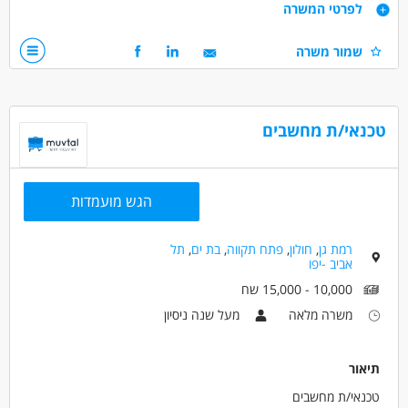
דרישות
לפרטי המשרה
תואר ראשון בהנדסת תעו"נ- מערכות מידע -חובה
שמור משרה
ניסיון מעשי של שנה ומעלה ביישום פריוריטי מחברות הנדסה
/טכנולוגיות/הייטק
ניסיון בסביבת 365-חובה
ניסיון ורקע IT-חובה
טכנאי/ת מחשבים
דרושים בתחום
מחשבים ותוכנה - מנהל/ת מערכות מידע
הגש מועמדות
מאפייני משרה
רמת גן
,
חולון
,
פתח תקווה
,
בת ים
,
תל
משרה מלאה
אביב -יפו
10,000 - 15,000 שח
משרה מלאה
מעל שנה ניסיון
תיאור
טכנאי/ת מחשבים