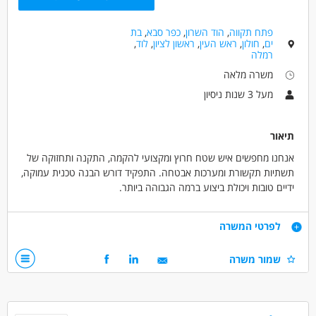
מאפייני משרה
מעל 3 שנות ניסיון
עבודה עם רכב צמוד
עבודה מיידית
פתח תקווה
,
הוד השרון
,
כפר סבא
,
בת
משרה מלאה
ללא עבר פלילי
ים
,
חולון
,
ראש העין
,
ראשון לציון
,
לוד
,
רמלה
משרה מלאה
מעל 3 שנות ניסיון
תיאור
אנחנו מחפשים איש שטח חרוץ ומקצועי להקמה, התקנה ותחזוקה של
תשתיות תקשורת ומערכות אבטחה. התפקיד דורש הבנה טכנית עמוקה,
ידיים טובות ויכולת ביצוע ברמה הגבוהה ביותר.
תחומי אחריות:
* תשתיות וסיבים: פריסה והתקנה של כבלי תקשורת כולל ביצוע
דרישות
לפרטי המשרה
הלחמות.
*סידור ארונות תקשורת: חיווט, סידור ארונות תקשורת.
דרישות סף - חובה:
שמור משרה
*מערכות אבטחה: התקנה והגדרה של מצלמות אבטחה ומערכות
*ניסיון מוכח: ניסיון מעשי קודם בתחום המתח הנמוך ותשתיות
אזעקה.
התקשורת.
*אינטרקום ובקרת כניסה: התקנת מערכות אינטרקום ומערכות כניסה
*דיוק ואסתטיקה: יכולת מוכחת בסידור ארונות תקשורת בצורה נקייה
חכמות.
ומקצועית (ללא "פלונטרים").