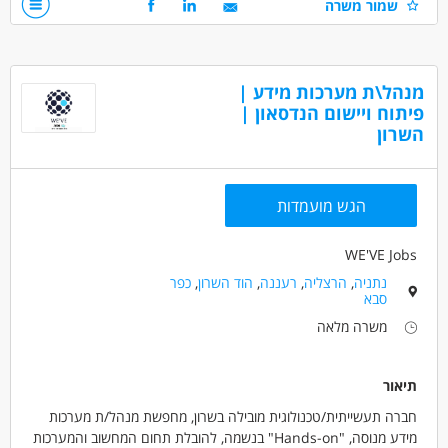
שמור משרה
שיפור חוויית המשתמש והמרות.
הבנה בשיווק דיגיטלי ופרסום באינטרנט.
ניהול קמפיינים דיגיטליים ומעקב אחר ביצועים.
חשיבה יזמית ויכולת להוביל תהליכים.
הצעת רעיונות להגדלת הכנסות וצמיחת האתר.
יכולת עבודה עצמאית ועמידה ביעדים.
היכרות עם SEO, Google Ads או Facebook Ads – יתרון.
מנהל\ת מערכות מידע |
ניסיון בעבודה עם לוחות מודעות או פלטפורמות אינטרנט – יתרון
פיתוח ויישום הנדסאון |
משמעותי.
השרון
דרושים בתחום
מחשבים ותוכנה - פיתוח עסקי
הגש מועמדות
מחשבים ותוכנה - שיווק /מכירות
אינטרנט - מכירות פרסום
WE'VE Jobs
מאפייני משרה
נתניה
,
הרצליה
,
רעננה
,
הוד השרון
,
כפר
לא נדרש ניסיון
עבודה ללא הכשרה
סבא
מתאים כעבודה שניה
עבודה מיידית
עבודה לפי שעות
משרה מלאה
תיאור
חברה תעשייתית/טכנולוגית מובילה בשרון, מחפשת מנהל/ת מערכות
מידע מנוסה, "Hands-on" בנשמה, להובלת תחום המחשוב והמערכות