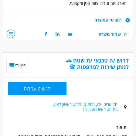
הארגוניות וניהול צוות קטן ומקצועי.
מה התפקיד כולל?
אחריות כוללת על מערכות המידע בארגון,
דרישות
לפרטי המשרה
מומחיות Priority: ניהול, אפיון ופיתוח במערכת הפריוריטי (Priority)
כפונקציה המקצועית הבכירה ביותר בארגון.
דרישות סף:
שמור משרה
1) ניסיון משמעותי בפיתוח ופריוריטי - חובה
2) ניסיון משמעותי ביישום פריוריטי - חובה
דרושים בתחום
דרוש /ה טכנאי /ת שטח 🚗
מחשבים ותוכנה - מנהל/ת מערכות מידע
למתן שירות למדפסות 📇
מאפייני משרה
הגש מועמדות
עבודה מיידית
משרה מלאה
תל אביב -יפו
,
רמת גן
,
חולון
,
ראשון לציון
,
בת ים
,
ראש העין
,
לוד
תיאור