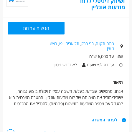
ושיווק דיגיטלי ללוח
מודעות אונליין
הגש מועמדות
פתח תקווה
,
בני ברק
,
תל אביב -יפו
,
ראש
העין
עד 6,000 ש"ח
עבודה לפי שעות
לא נדרש ניסיון
תיאור
אנחנו מחפשים עובד/ת בעל/ת חשיבה עסקית ויכולת ביצוע גבוהה,
שיוביל/תוביל את הצמיחה של לוח מודעות אונליין. המטרה המרכזית היא
להגדיל את מספר המודעות בתשלום (פרימיום), להגדיל את ההכנסות
ולשפר את ביצועי הפלטפורמה.
גיוס מפרסמים חדשים.
דרישות
לפרטי המשרה
הגדלת מכירות פרסום פרימיום.
ייזום שיתופי פעולה עסקיים.
ניסיון במכירות או פיתוח עסקי – יתרון.