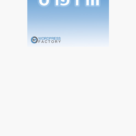
המגזר החרדי
בני 50 פלוס
בני 40 פלוס
המגזר הדתי