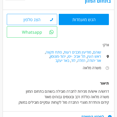
בתחום המזון
הגש מועמדות
הצג טלפון
Whatsapp
וורקי
שוהם
,
מודיעין מכבים רעות
,
פתח תקווה
,
ראש העין
,
תל אביב -יפו
,
יהוד-מונוסון
,
אור יהודה
,
רמלה
,
לוד
,
באר יעקב
משרה מלאה
תיאור
דרוש/ה איש/ת מכירות לחברה מובילה בשוהם בתחום המזון
משרה מלאה כוללת רכב ובונוסים גבוהים מאוד
קידום והחדרת מוצרי החברה מול לקוחות עסקיים מובילים במשק
הישראלי
הרחבת היקף פעילות מול לקוחות קיימים ושימורם
דרישות
לפרטי המשרה