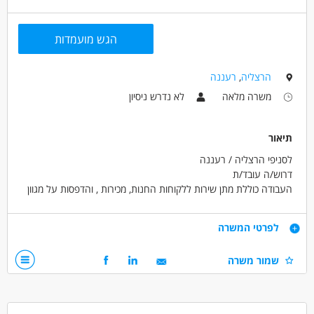
הגש מועמדות
הרצליה
,
רעננה
משרה מלאה
לא נדרש ניסיון
תיאור
לסניפי הרצליה / רעננה
דרוש/ה עובד/ת
העבודה כוללת מתן שירות ללקוחות החנות, מכירות , והדפסות על מגוון
מוצרים.
העבודה באוירה משפחתית , שעות גמישות, ותנאים טובים למתאימים.
דרישות
לפרטי המשרה
יכולת מכירה טובה
שמור משרה
ידע במחשבים-חובה
ידע בפוטושופ-יתרון
אנגלית ברמה טובה