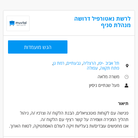
עברית ברמת שפת אם
אנגלית ברמה טובה
פריורטי ברמה טובה
לרשת נאטורפיל דרושה
ניסיון בקריאת שרטוטים, מפרטים טכניים
מנהלת סניף
תמחור מכרזים וחוזים
משרדים בראשון לציון
הגש מועמדות
דרושים בתחום
מכירות - מכירות שטח
מכירות - מנהל/ת תיקי לקוחות
תל אביב -יפו
,
הרצליה
,
גבעתיים
,
רמת גן
,
פתח תקווה
,
עפולה
מאפייני משרה
משרה מלאה
מעל שנתיים ניסיון
משרה מלאה
בני 40 פלוס
מעל שנתיים ניסיון
תיאור
פגישה עם לקוחות פוטנציאלים, הבנת הלקוח /ה וצרכיו /ה, ניהול
תהליך המכירה ושמירה על קשר רציף עם הלקוח /ה.
אנו מחפשים עובדים/ות בעלי/ות זיקה לעולם האסתטיקה, לטווח הארוך.
5 ימים בשבוע, עבודה במשמרות (בוקר /ערב) ושישי לסירוגין.