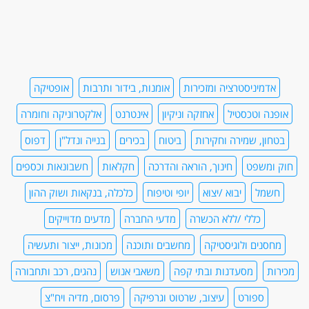
אדמיניסטרציה ומזכירות
אומנות, בידור ותרבות
אופטיקה
אופנה וטכסטיל
אחזקה וניקיון
אינטרנט
אלקטרוניקה וחומרה
בטחון, שמירה וחקירות
ביטוח
בכירים
בנייה ונדל"ן
דפוס
חוק ומשפט
חינוך, הוראה והדרכה
חקלאות
חשבונאות וכספים
חשמל
יבוא /יצוא
יופי וטיפוח
כלכלה, בנקאות ושוק ההון
כללי /ללא הכשרה
מדעי החברה
מדעים מדוייקים
מחסנים ולוגיסטיקה
מחשבים ותוכנה
מכונות, ייצור ותעשיה
מכירות
מסעדנות ובתי קפה
משאבי אנוש
נהגים, רכב ותחבורה
ספורט
עיצוב, שרטוט וגרפיקה
פרסום, מדיה ויח"צ