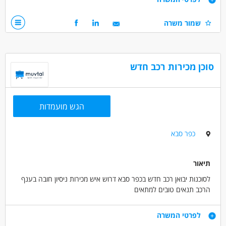
אחריות על אזור גיאוגרפי מוגדר
שמור משרה
דרישות תפקיד :
ניסיון קודם במכירות בתעשיית המזון, תרופות או קוסמטיקה- חובה!
אנגלית ברמה טובה - חובה
יכולת למידה מהירה וראייה אסטרטגית
סוכן מכירות רכב חדש
דרושים בתחום
מכירות - תועמלן/ית
מכירות - מנהל/ת מכירות
הגש מועמדות
מכירות - מנהל/ת תיקי לקוחות
מאפייני משרה
כפר סבא
משרה מלאה
תיאור
לסוכנות יבואן רכב חדש בכפר סבא דרוש איש מכירות ניסיון חובה בענף
הרכב תנאים טובים למתאים
דרישות
לפרטי המשרה