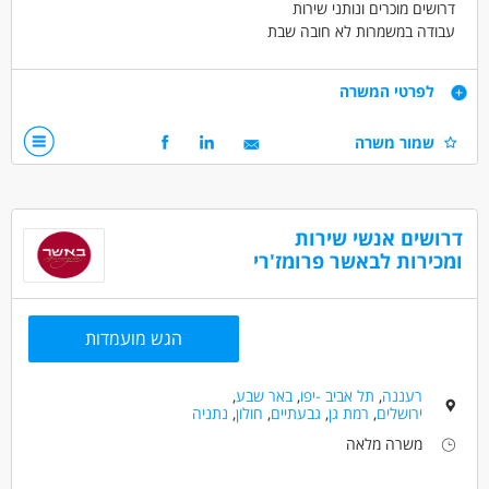
דרושים מוכרים ונותני שירות
עבודה במשמרות לא חובה שבת
נחשב כעבודה מועדפת
אפשרי למשרה מלאה/חלקית/זמנית
דרישות
לפרטי המשרה
40 לשעה
חרוצים ויעילים
שמור משרה
דרושים בתחום
מכירות - מוכר/ת
מכירות - מכירות פרונטלי
דרושים אנשי שירות
ומכירות לבאשר פרומז'רי
מאפייני משרה
לא נדרש ניסיון
עבודה מיידית
משרה מלאה
משרה חלקית
משרה זמנית
עבודת משמרות
הגש מועמדות
סטודנטים
בני 50 פלוס
בני 40 פלוס
רעננה
,
תל אביב -יפו
,
באר שבע
,
ירושלים
,
רמת גן
,
גבעתיים
,
חולון
,
נתניה
משרה מלאה