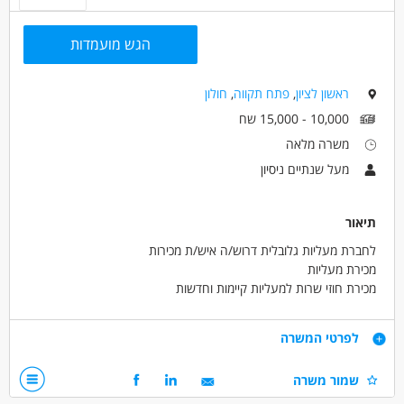
הגש מועמדות
ראשון לציון
,
פתח תקווה
,
חולון
10,000 - 15,000 שח
משרה מלאה
מעל שנתיים ניסיון
תיאור
לחברת מעליות גלובלית דרוש/ה איש/ת מכירות
מכירת מעליות
מכירת חוזי שרות למעליות קיימות וחדשות
משרה מלאה 50%משרד 50% שטח
דרישות
לפרטי המשרה
ניסיון בתחום דומה - חובה!
שמור משרה
שליטה טובה בכל יישומי המחשב