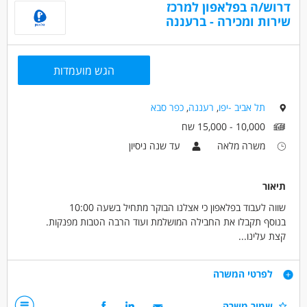
דרוש/ה בפלאפון למרכז
דרושים בתחום
שירות ומכירה - ברעננה
כללי /ללא הכשרה - עובד/ת כללי
מכירות - מוכר/ת
מכירות - מכירות פרונטלי
הגש מועמדות
מאפייני משרה
לא נדרש ניסיון
עבודה מיידית
משרה מלאה
תל אביב -יפו
,
רעננה
,
כפר סבא
סטודנטים
אקדמאים ללא נסיון
בני 40 פלוס
10,000 - 15,000 שח
חיילים משוחררים
משרה מלאה
עד שנה ניסיון
תיאור
שווה לעבוד בפלאפון כי אצלנו הבוקר מתחיל בשעה 10:00
בנוסף תקבלו את החבילה המושלמת ועוד הרבה הטבות מפנקות.
קצת עלינו...
העבודה במרכז השירות ומכירה הפרונטלי עם אנשים שיהיו החברים הכי
טובים שלך!
דרישות
לפרטי המשרה
התפקיד כולל ביצוע מכירות ללקוחות והתאמת חבילות שונות בהתאם
לצרכי הלקוח, תוך מתן חוויית שירות ושימור הלקוח.
ועכשיו קצת עליכם/ן...
שמור משרה