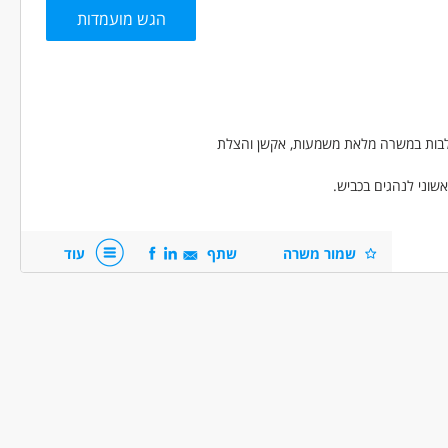
הגש מועמדות
תלבות במשרה מלאת משמעות, אקשן והצלת
שוני לנהגים בכביש.
קה, פינוי מפגעים מהכביש וסיוע לכוחות
שמור משרה
שתף
עוד
.
 ותחבורה - בטיחות תעבורה
נהגים, רכב ותחבורה - נהג/ת גרר