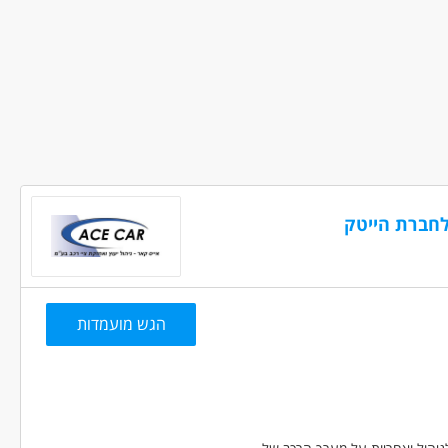
שמרות
בני 50 פלוס
בני 40 פלוס
גמלאים /פנסיונרים
לחברת הייטק
הגש מועמדות