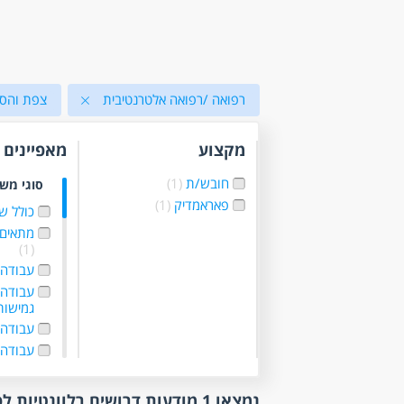
רפואה /רפואה אלטרנטיבית
צפת והסב
מקצוע
מאפיינים
חובש/ת
(1)
סוגי מש
פאראמדיק
(1)
כולל ש
מתאים 
(1)
עבודה 
עבודה
גמישו
עבודה 
עבודה 
נוספו
נמצאו 1 מודעות דרושים רלוונטיות לפי סינון
היקף