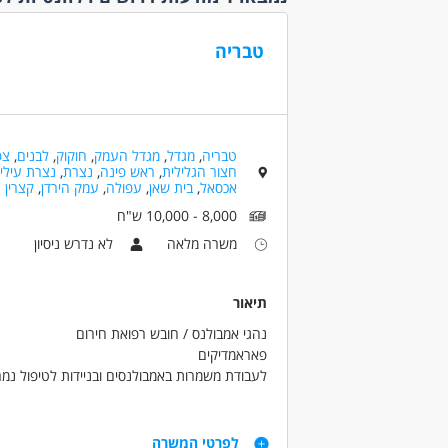
משרה 
טבריה
משרה 
עבודה 
עבודת
קהלי יע
טבריה
,
מגדל
,
מגדל העמק
,
חוקוק
,
לבנים
,
צפ
אמהות
חצור הגלילית
,
ראש פינה
,
נצרת
,
נצרת עילי
אכסאל
,
בית שאן
,
עפולה
,
עמק הירדן
,
קצרין
אקדמאי
(1)
8,000 - 10,000 ש"ח
בני 40 פלוס
משרה מלאה
לא נדרש ניסיון
בני 50 פלוס
גמלאים
(1)
תיאור
דוברי 
נהגי אמבולנס / חובש רפואת חירום
המגזר 
פאראמדיקים
המגזר 
לעבודת משמרות באמבולנסים ובניידות לטיפול נמר
חיילים
מחפשים אנשי מקצוע עם אהבת האדם, מקצועיות 
גבוהה
יוצאי י
דרישות
(1)
לפרטי המשרה