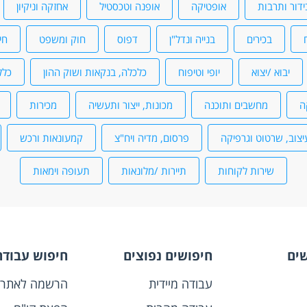
ידור ותרבות
אופטיקה
אופנה וטכסטיל
אחזקה וניקיון
בכירים
בנייה ונדל"ן
דפוס
חוק ומשפט
חי
יבוא /יצוא
יופי וטיפוח
כלכלה, בנקאות ושוק ההון
כלל
ה
מחשבים ותוכנה
מכונות, ייצור ותעשיה
מכירות
יצוב, שרטוט וגרפיקה
פרסום, מדיה ויח"צ
קמעונאות ורכש
שירות לקוחות
תיירות /מלונאות
תעופה וימאות
שים
חיפושים נפוצים
חיפוש עבודה
עבודה מיידית
הרשמה לאתר