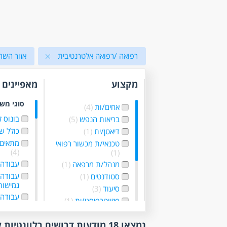
רפואה /רפואה אלטרנטיבית
אזור השרו
מקצוע
מאפיינים
סוגי מש
אחים/ות
(4)
בונוס 
בריאות הנפש
(5)
כולל ש
דיאטן/ית
(1)
מתאים 
טכנאי/ת מכשור רפואי
(4)
(1)
עבודה 
מנהל/ת מרפאה
(1)
עבודה
סטודנטים
(1)
גמישו
סיעוד
(3)
עבודה 
פיזיוטרפיסט/ית
(1)
עבודה 
פסיכולוג
(2)
/עצמא
נמצאו 18 מודעות דרושים רלוונטיות לפי סינון
ריפוי בעיסוק
(1)