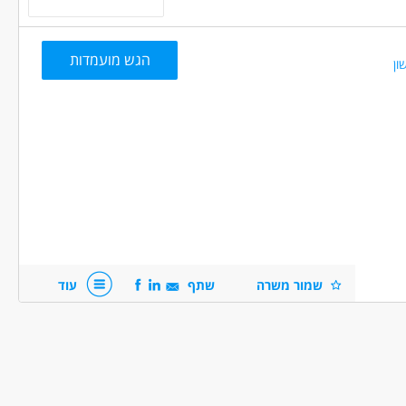
הגש מועמדות
ון
שמרות
שמור משרה
שתף
עוד
הנפש