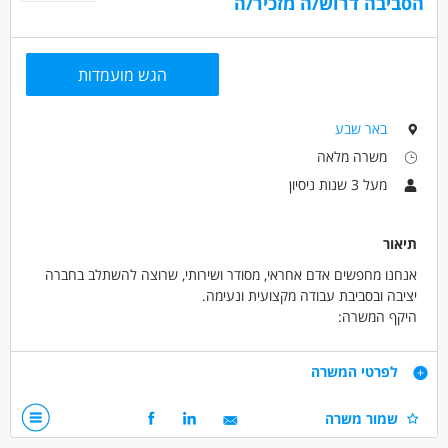
הסביבה דרוש/ה מזכיר/ה
הגש מועמדות
באר שבע
משרה מלאה
מעל 3 שנות ניסיון
תיאור
אנחנו מחפשים אדם אחראי, מסודר ושירותי, שרוצה להשתלב בחברה
יציבה ובסביבת עבודה מקצועית ונעימה.
היקף המשרה:
ימים א׳–ה׳, בין השעות 08:00–17:00.
תנאים טובים למתאימים/ות
דרישות
לפרטי המשרה
ניסיון מוכח של 3 שנים לפחות בתפקיד דומה – חובה
שמור משרה
ידע בהנהלת חשבונות