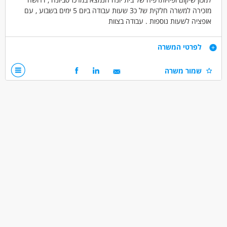
מזכירה למשרה חלקית של כ3 שעות עבודה ביום 5 ימים בשבוע , עם
אופציה לשעות נוספות . עבודה בצוות
דרישות
לפרטי המשרה
תעודה של מזכירה רפואית יתרון .
שמור משרה
ניסיון קודם בעבודה מול קהל
ידע בסיסי במחשבים
דרושים בתחום
אדמיניסטרציה ומזכירות - מזכיר/ה
אדמיניסטרציה ומזכירות - מזכיר/ה רפואית
מאפייני משרה
עד שנה ניסיון
מתאים כעבודה שניה
עבודה מיידית
משרה חלקית
עבודה לפי שעות