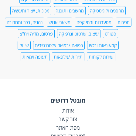
מחסנים ולוגיסטיקה
מחשבים ותוכנה
מכונות, ייצור ותעשיה
מכירות
מסעדנות ובתי קפה
משאבי אנוש
נהגים, רכב ותחבורה
ספורט
עיצוב, שרטוט וגרפיקה
פרסום, מדיה ויח"צ
קמעונאות ורכש
רפואה /רפואה אלטרנטיבית
שיווק
שירות לקוחות
תיירות /מלונאות
תעופה וימאות
מובטל דרושים
אודות
צור קשר
מפת האתר