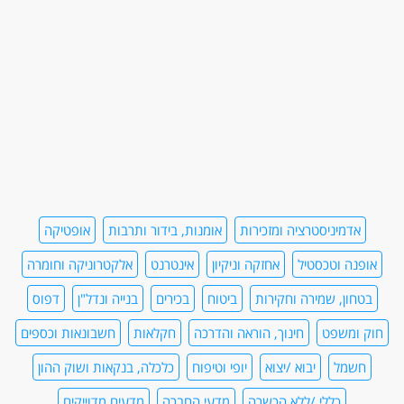
אדמיניסטרציה ומזכירות
אומנות, בידור ותרבות
אופטיקה
אופנה וטכסטיל
אחזקה וניקיון
אינטרנט
אלקטרוניקה וחומרה
בטחון, שמירה וחקירות
ביטוח
בכירים
בנייה ונדל"ן
דפוס
חוק ומשפט
חינוך, הוראה והדרכה
חקלאות
חשבונאות וכספים
חשמל
יבוא /יצוא
יופי וטיפוח
כלכלה, בנקאות ושוק ההון
כללי /ללא הכשרה
מדעי החברה
מדעים מדוייקים