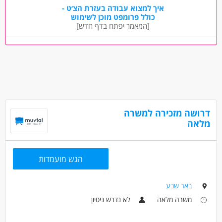
אדמיניסטרציה ומזכירות - פקיד/ה
איך למצוא עבודה בעזרת הצ׳ט -
כולל פרומפט מוכן לשימוש
[המאמר יפתח בדף חדש]
מאפייני משרה
עד שנה ניסיון
עבודה מיידית
סטודנטים
המגזר החרדי
בני 50 פלוס
בני 40 פלוס
אמהות
דוברי שפות
ללא עבר פלילי
דרושה מזכירה למשרה
מלאה
הגש מועמדות
באר שבע
משרה מלאה
לא נדרש ניסיון