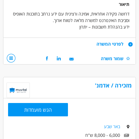
תיאור
דרושה פקידה אחראית, אמינה ורצינית עם ידע נרחב בתוכנות האופיס
וסביבת האינטרנט למשרה מלאה לטווח ארוך.
ידע בהנהלת חשבונות – יתרון
דרישות
לפרטי המשרה
ידע נרחב בתוכנות האופיס וסביבת האינטרנט למשרה מלאה לטווח
שמור משרה
ארוך.
ידע בהנהלת חשבונות – יתרון
דרושים בתחום
מזכירה / אדמנ'
אדמיניסטרציה ומזכירות - בק-אופיס
אדמיניסטרציה ומזכירות - מזכיר/ה
אדמיניסטרציה ומזכירות - פקיד/ה
הגש מועמדות
מאפייני משרה
באר שבע
לא נדרש ניסיון
עבודה ללא הכשרה
עבודה מיידית
6,000 - 8,000 ש"ח
משרה מלאה
בני 50 פלוס
בני 40 פלוס
אמהות