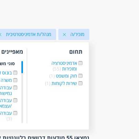
מזכיר/ה
מנהל/ת אדמיניסטרטיבית
תחום
מאפיינים
אדמיניסטרציה
סוגי מש
ומזכירות
(55)
בונוס 
חוק ומשפט
(1)
משרה 
שירות לקוחות
(1)
עבודה
גמישו
עבודה 
/עצמא
עבודה 
(3)
עבודה ל
עבודה
נמצאו 55 מודעות דרושים רלוונטיות לפי סינון