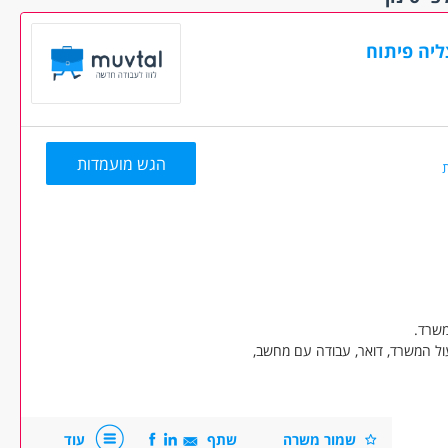
מיידית
(32)
ראשון לציון רחובות
והסביבה
(10)
עם שעות
ת
(1)
רמלה לוד מודיעין
ליה פיתוח
והסביבה
(2)
תל אביב והמרכז
(31)
חלקית
(16)
מלאה
(44)
הגש מועמדות
לפי שעות
(4)
 משמרות
(2)
ד
(17)
ם ללא נסיון
(21)
משרד.
(16)
עול המשרד, דואר, עבודה עם מחשב,
וגבלויות
(1)
 /פנסיונרים
שפות
(8)
שמור משרה
שתף
עוד