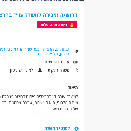
עבודה 
עבודה 
נוספו
דרוש/ה מזכירה למשרד עו״ד בהרצ
משרה חמה פלוס
היקף
משרה 
משרה 
עבודה 
גבעתיים
,
הרצליה
,
כפר שמריהו
,
רמת גן
,
רמת
השרון
,
תל אביב -יפו
עבודת
עד 6,000 ש"ח
קהלי יע
משרה חלקית
לא נדרש ניסיון
אמהות
אקדמאי
תיאור
(9)
בני 40 פלוס
למשרד עורכי דין בהרצליה פיתוח דרושה מנהלת 
בני 50 פלוס
מענה טלפוני, תיאום ישיבות, עריכת מסמכים, תפ
בעלי מ
שליטה ב word.
גמלאים
(3)
- עבודה מעניינת במשרד עם אווירה נעימה.
דרישות
- שעות עבודה גמישות (רצוי 10:00 - 15:00 אבל יש גמישות).
דוברי 
לפרטי המשרה