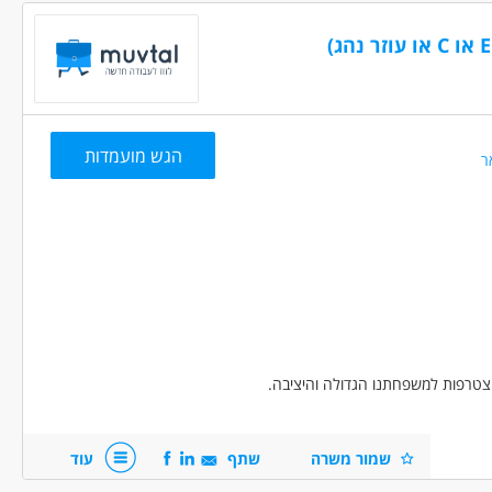
, רכב ותחבורה - נהג/ת שינוע
נהגים, רכב ותחבורה - נהג/ת מונית
דה לפי שעות
הגש מועמדות
ר
חפשים נהגי משאית עם רישיון C או E להצטרפות למשפחתנו הגדולה והיציבה.
שמור משרה
שתף
עוד
 ניסיון צבאי נחשב גם!