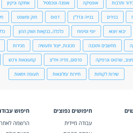
ידור ותרבות
אופטיקה
אופנה וטכסטיל
אחזקה וניקיון
בכירים
בנייה ונדל"ן
דפוס
חוק ומשפט
חי
יבוא /יצוא
יופי וטיפוח
כלכלה, בנקאות ושוק ההון
כלל
ה
מחשבים ותוכנה
מכונות, ייצור ותעשיה
מכירות
יצוב, שרטוט וגרפיקה
פרסום, מדיה ויח"צ
קמעונאות ורכש
שירות לקוחות
תיירות /מלונאות
תעופה וימאות
שים
חיפושים נפוצים
חיפוש עבודה
עבודה מיידית
הרשמה לאתר