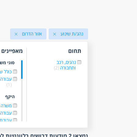
נהג/ת שינוע
אזור הדרום
תחום
מאפיינים
נהגים, רכב
סוגי מש
ותחבורה
(2)
כולל ש
עבודה 
(1)
היקף
משרה 
עבודה 
עבודת
קהלי יע
נמצאו 2 מודעות דרושים רלוונטיות לפי סינון