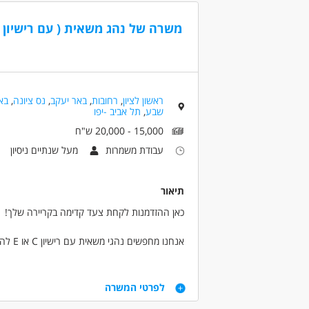
דרושים בתחום
משרה של נהג משאית ( עם רישיון E או C או עוזר נהג)
נהגים, רכב ותחבורה - נהג/ת חלוקה
נהגים
מאפייני משרה
עבודה עם רכב צמוד
משרה מלאה
עבו
ראשון לציון
,
רחובות
,
באר יעקב
,
נס ציונה
,
בא
שבע
,
תל אביב -יפו
15,000 - 20,000 ש"ח
עבודת משמרות
מעל שנתיים ניסיון
תיאור
כאן ההזדמנות לקחת צעד קדימה בקריירה שלך!
אנחנו מ
העבודה במשמרות גמישות - בוקר וערב.
דרישות
מה אנחנו מציעים?
לפרטי המשרה
דרישות: ניסיון של שנתיים לפחות בנהיגת משאית –