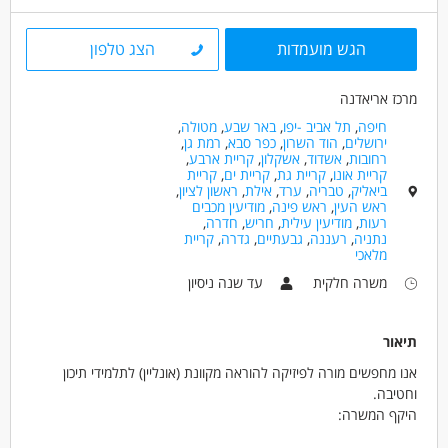
משרה חלקית
משרה זמנית
עבודת משמרות
סטודנטים
בני 50 פלוס
בני 40 פלוס
הגש מועמדות
הצג טלפון
מרכז אריאדנה
חיפה
,
תל אביב -יפו
,
באר שבע
,
מטולה
,
ירושלים
,
הוד השרון
,
כפר סבא
,
רמת גן
,
רחובות
,
אשדוד
,
אשקלון
,
קריית ארבע
,
קריית אונו
,
קריית גת
,
קריית ים
,
קריית
ביאליק
,
טבריה
,
ערד
,
אילת
,
ראשון לציון
,
ראש העין
,
ראש פינה
,
מודיעין מכבים
רעות
,
מודיעין עילית
,
חריש
,
חדרה
,
נתניה
,
רעננה
,
גבעתיים
,
גדרה
,
קריית
מלאכי
משרה חלקית
עד שנה ניסיון
תיאור
אנו מחפשים מורה לפיזיקה להוראה מקוונת (אונליין) לתלמידי תיכון
וחטיבה.
היקף המשרה:
מינימום 12 שעות שבועיות בטווח השעות 14:00-21:00