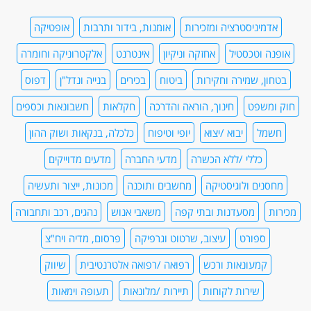
אדמיניסטרציה ומזכירות
אומנות, בידור ותרבות
אופטיקה
אופנה וטכסטיל
אחזקה וניקיון
אינטרנט
אלקטרוניקה וחומרה
בטחון, שמירה וחקירות
ביטוח
בכירים
בנייה ונדל"ן
דפוס
חוק ומשפט
חינוך, הוראה והדרכה
חקלאות
חשבונאות וכספים
חשמל
יבוא /יצוא
יופי וטיפוח
כלכלה, בנקאות ושוק ההון
כללי /ללא הכשרה
מדעי החברה
מדעים מדוייקים
מחסנים ולוגיסטיקה
מחשבים ותוכנה
מכונות, ייצור ותעשיה
מכירות
מסעדנות ובתי קפה
משאבי אנוש
נהגים, רכב ותחבורה
ספורט
עיצוב, שרטוט וגרפיקה
פרסום, מדיה ויח"צ
קמעונאות ורכש
רפואה /רפואה אלטרנטיבית
שיווק
שירות לקוחות
תיירות /מלונאות
תעופה וימאות