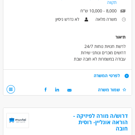
עבודה ללא ניסיון
עבודה מיידית
משרה מלאה
תקווה
עבודה לפי שעות
אקדמאים ללא נסיון
בני 50 פלוס
8,000 - 10,000 ש"ח
בני 40 פלוס
משרה מלאה
לא נדרש ניסיון
תיאור
לרשת חנויות נוחות 24/7
דרושים מוכרים ונותני שירות
עבודה במשמרות לא חובה שבת
נחשב כעבודה מועדפת
אפשרי למשרה מלאה/חלקית/זמנית
דרישות
לפרטי המשרה
40 לשעה
חרוצים ויעילים
שמור משרה
דרושים בתחום
מכירות - מוכר/ת
מכירות - מכירות פרונטלי
דרוש/ה מורה לפיזיקה -
הוראה אונליין- רוסית
מאפייני משרה
חובה
לא נדרש ניסיון
עבודה מיידית
משרה מלאה