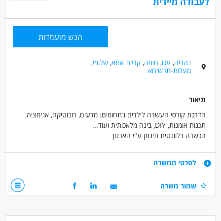
לעבודה מיידית
הגש מועמדות
נהריה
,
עכו
,
חיפה
,
קריית אתא
,
שלומי
,
מעלות-תרשיחא
תיאור
הדרכת קורסי העשרה לילדים בתחומים: מדעים, רובוטיקה, אנימציה,
תכנות אומנות, DIY, בינה מלאכותית ועוד...
הכשרה רלוונטית תינתן ע"י הארגון
תנאי המשרה:
- עבודה מעניינת משמעותית ומספקת!
דרישות
לפרטי המשרה
- עבודה עפ"י שעות במשרה חלקית
- שכר גבוה למתאימים
- תשוקה לעולם ההדרכה ויחסי אנוש מצוינים
שמור משרה
- רקע בתחומי הטכנולגיה - יתרון!
- ניסיון קודם בהדרכת ילדים ונוער יתרון משמעותי
- ניידות מלאה