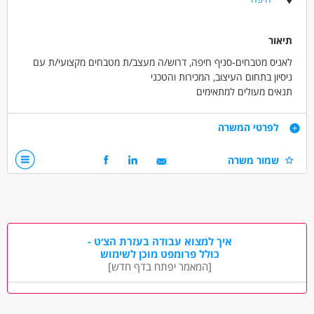
רפואה /רפואה אלטרנטיבית - בריאות הנפש
רפואה /רפואה אלטרנטיבית - פסיכולוג
תיאור
רפואה /רפואה אלטרנטיבית - רפואה כללי
לאניס מטבחים-סניף חיפה, דרוש/ה מעצב/ת מטבחים מקצועי/ת עם
מאפייני משרה
ניסיון בתחום העיצוב, המכירות והטכני
תנאים מעולים למתאימים
עבודה בשעות גמישות
עבודה כפרילאנסר.ית /עצמאי.ת
עבודה מיידית
דרישות
לפרטי המשרה
ניסיון בתחום עיצוב ותכנון מטבחים
שמור משרה
דרושים בתחום
עיצוב, שרטוט וגרפיקה - ביצועיסט/ית
עיצוב, שרטוט וגרפיקה - מעצב/ת מטבחים
עיצוב, שרטוט וגרפיקה - מעצב/ת פנים
איך למצוא עבודה בעזרת הצ׳ט -
כולל פרומפט מוכן לשימוש
[המאמר יפתח בדף חדש]
מאפייני משרה
כולל שישי
משרה מפוצלת
עבודה בשעות גמישות
עבודה מיידית