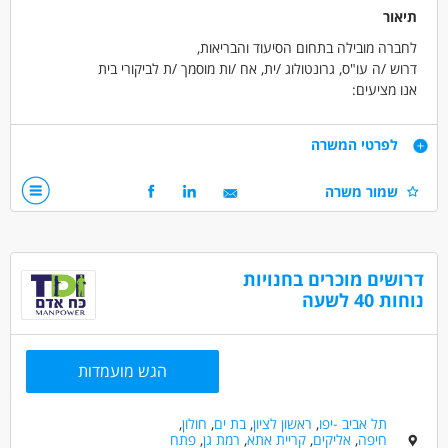
תיאור
לחברה מובילה בתחום הסיעוד והבריאות,
דרוש /ה עו"ס, גרונטולוג /ית, אח /ות מוסמך /ת לביקורי בית
אנו מציעים:
*רכב צמוד.
*אופק קידום למגוון רחב של תפקידים בחברה.
דרישות
לפרטי המשרה
המשרה כוללת שטח ומשרד.
התפקיד כולל:
יכולת עבודה עצמאית, יחסי אנוש מצוינים.
שמור משרה
עזרה לקשישים במיצוי זכויותיהם, ביצוע ביקורי בית שוטפים, בניית קשר
רישיון נהיגה - חובה
מקצועי עם גורמים בקהילה ותיווך עם הגורמים השונים סביב הקשיש /ה,
דובר/ת רוסית - יתרון
מתן ייעוץ מקצועי לעובדים ולבני המשפחות.
דרושים בתחום
דרושים מוכרים בחנויות
מדעי החברה - עבודה סוציאלית ורווחה
נוחות 40 לשעה
רפואה /רפואה אלטרנטיבית - אחים/ות
רפואה /רפואה אלטרנטיבית - סיעוד
הגש מועמדות
מאפייני משרה
לא נדרש ניסיון
עבודה כפרילאנסר.ית /עצמאי.ת
תל אביב -יפו
,
ראשון לציון
,
בת ים
,
חולון
,
חיפה
,
אליקים
,
קריית אתא
,
רמת גן
,
פתח