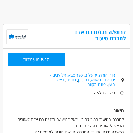
דרוש/ה רכז/ת כח אדם
לחברת סיעוד
הגש מועמדות
אור יהודה
,
ירושלים
,
כפר סבא
,
תל אביב -
יפו
,
קריית אתא
,
רמת גן
,
נתניה
,
ראש
העין
,
פתח תקווה
משרה מלאה
תיאור
לחברת הסיעוד המובילה בישראל דרוש /ה רכז /ת כח אדם לאזורים
הרצליה/ אור יהודה / קריית גת
הכשרה תינתן על ידי החברה, תנאים טובים למתאים /ה.