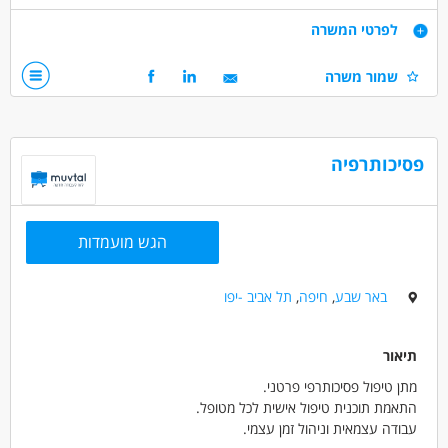
דרישות
לפרטי המשרה
ניסיון של 3 שנים לפחות בתחום מכירת מוצרי בטיחות
שמור משרה
הבנת עולם הבטיחות בעבודה
יחסי אנוש מעולים ויכולת לתת שירות ברמה גבוהה
דרושים בתחום
פסיכותרפיה
מכירות - איש/ת מכירות
מכירות - מכירות שטח
מכירות - מנהל/ת תיקי לקוחות
הגש מועמדות
מאפייני משרה
מעל 3 שנות ניסיון
עבודה מיידית
משרה מלאה
באר שבע
,
חיפה
,
תל אביב -יפו
בני 40 פלוס
יוצאי יחידות קרביות
תיאור
מתן טיפול פסיכותרפי פרטני.
התאמת תוכנית טיפול אישית לכל מטופל.
עבודה עצמאית וניהול זמן עצמי.