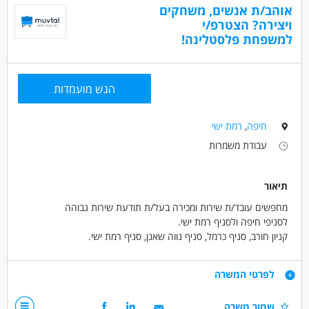
- יכולת עבודה באופן עצמאי
אוהב/ת אנשים, משחקים
ויצירה? הצטרפ/י
דרושים בתחום
למשפחת פלסטלינה!
חינוך, הוראה והדרכה - מדריך/ה
מאפייני משרה
הגש מועמדות
עבודה בשעות גמישות
עבודה מיידית
סטודנטים
בני 50 פלוס
בני 40 פלוס
אמהות
בעלי מוגבלויות
חיפה
,
רמת ישי
המגזר הדתי
ללא עבר פלילי
עבודת משמרות
תיאור
מחפשים עובד/ת שירות ומכירה בעל/ת תודעת שירות גבוהה
לסניפי חיפה ולסניף רמת ישי.
קניון חורב, סניף כרמל, סניף נווה שאנן, סניף רמת ישי.
תיאור המשרה:
מכירה ומתן שירות מקצועי ללקוחות החנות
דרישות
לפרטי המשרה
ייעוץ והתאמת מוצרים בהתאם לצורכי הלקוח.
סידור ותחזוקת החנות, מדפים ומלאי.
תודעת שירות גבוהה, אדיבות ויחסי אנוש מעולים.
שמור משרה
קבלת סחורה ותמחור מוצרים.