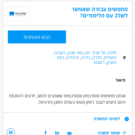
מאפייני משרה
מחפשים עבודה שאפשר
מעל שנתיים ניסיון
עבודה מהבית
עבודה מיידית
לשלב עם הלימודים?
משרה מלאה
המגזר החרדי
בני 40 פלוס
אמהות
הגש מועמדות
חיפה
,
תל אביב -יפו
,
באר שבע
,
רעננה
,
ירושלים
,
חדרה
,
גדרה
,
הרצליה
,
רמת
השרון
,
רחובות
תיאור
אנחנו מחפשים סטודנטים וסטודנטיות שאוהבים לכתוב, יודעים להתנסח
היטב ורוצים לצבור ניסיון מעשי בעולם התוכן והדיגיטל.
התפקיד כולל כתיבת כתבות ותכנים בעזרת כלי בינה מלאכותית, פיתוח
דרישות
לפרטי המשרה
רעיונות והפיכת מידע לתוכן ברור, מעניין ונעים לקריאה.
מה מחכה לכם?
שמור משרה
מה חשוב לנו?