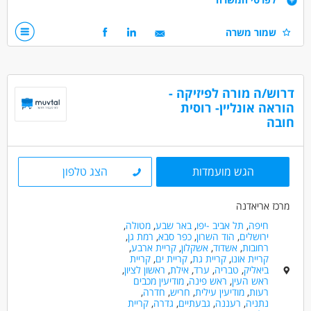
התפקיד:
מה אנחנו מחפשים:
שמור משרה
· הוראה פרטנית/קבוצתית במקצוע השפה העברית לתלמידים מיסודי
ו/או חטיבה-תיכון
- תעודת הוראה - יתרון
- ניסיון בהדרכת ילדים - חובה.
· משרה חלקית- לפחות 3 ימי עבודה , שישי-יתרון
- ידיעת רוסית יתרון
דרוש/ה מורה לפיזיקה -
· שעות העבודה 14:00 עד 21:00
- אוריינטציה לעבודה בסביבה ממוחשבת - חובה
הוראה אונליין- רוסית
העסקה כשכירים.
- שליטה באופיס ובתוכנת הZOOM - חובה
חובה
- זמינות מיידית והתחייבות לשנה
מחפשים אנשים ייחודיים אשר רוצים לגרום לשינוי בדור הצעיר, בעלי
הגש מועמדות
הצג טלפון
מוטיבציה ודרייב לעשייה.
הדרכה וליווי מקצועי תינתן על חשבון החברה
המשרה פונה לנשים וגברים כאחד.
מרכז אריאדנה
חיפה
,
תל אביב -יפו
,
באר שבע
,
מטולה
,
דרושים בתחום
ירושלים
,
הוד השרון
,
כפר סבא
,
רמת גן
,
רחובות
,
אשדוד
,
אשקלון
,
קריית ארבע
,
חינוך, הוראה והדרכה - הוראה מתקנת
קריית אונו
,
קריית גת
,
קריית ים
,
קריית
חינוך, הוראה והדרכה - מורה פרטי/ת
ביאליק
,
טבריה
,
ערד
,
אילת
,
ראשון לציון
,
ראש העין
,
ראש פינה
,
מודיעין מכבים
רעות
,
מודיעין עילית
,
חריש
,
חדרה
,
מאפייני משרה
נתניה
,
רעננה
,
גבעתיים
,
גדרה
,
קריית