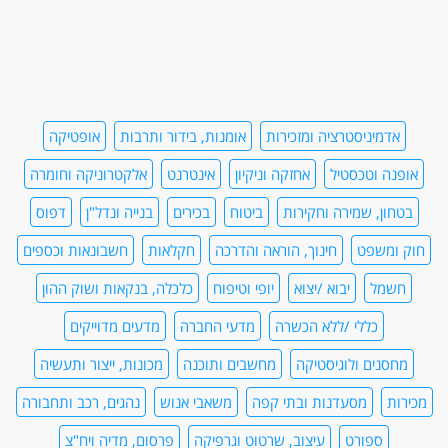
אדמיניסטרציה ומזכירות
אומנות, בידור ותרבות
אופטיקה
אופנה וטכסטיל
אחזקה וניקיון
אינטרנט
אלקטרוניקה וחומרה
בטחון, שמירה וחקירות
ביטוח
בכירים
בנייה ונדל"ן
דפוס
חוק ומשפט
חינוך, הוראה והדרכה
חקלאות
חשבונאות וכספים
חשמל
יבוא /יצוא
יופי וטיפוח
כלכלה, בנקאות ושוק ההון
כללי /ללא הכשרה
מדעי החברה
מדעים מדוייקים
מחסנים ולוגיסטיקה
מחשבים ותוכנה
מכונות, ייצור ותעשיה
מכירות
מסעדנות ובתי קפה
משאבי אנוש
נהגים, רכב ותחבורה
ספורט
עיצוב, שרטוט וגרפיקה
פרסום, מדיה ויח"צ