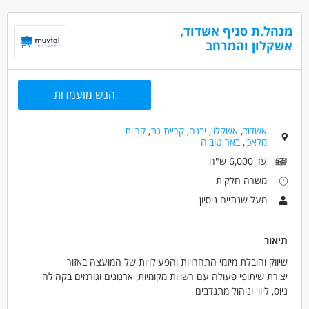
מנהל.ת סניף אשדוד,
אשקלון והמרחב
הגש מועמדות
אשדוד
,
אשקלון
,
יבנה
,
קריית גת
,
קריית
מלאכי
,
באר טוביה
עד 6,000 ש"ח
משרה חלקית
מעל שנתיים ניסיון
תיאור
שיווק והובלת מיזמי התחרויות והפעילויות של המועצה באזור
יצירת שיתופי פעולה עם רשויות מקומיות, ארגונים וגורמים בקהילה
גיוס, ליווי וניהול מתנדבים
ייזום והפקת פעילויות קהילתיות