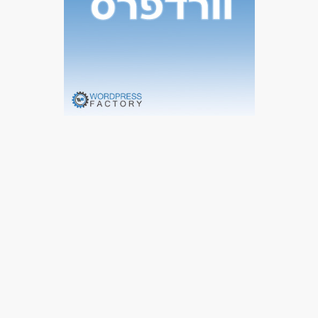
עבודה מהבית
עבודה כפרילאנסר.ית /עצמאי.ת
מתאים כעבודה שניה
עבודה מיידית
משרה מלאה
סטודנטים
אקדמאים ללא נסיון
המגזר החרדי
בני 50 פלוס