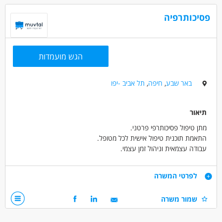
דרושים בתחום
חשבונאות וכספים - גביה
פסיכותרפיה
חשבונאות וכספים - פקיד/ת הנהח"ש
חשבונאות וכספים - פקיד/ת משכנאות
הגש מועמדות
מאפייני משרה
מעל שנה ניסיון
עבודה מהבית
מתאים כעבודה שניה
באר שבע
,
חיפה
,
תל אביב -יפו
עבודה מיידית
משרה חלקית
המגזר החרדי
בני 50 פלוס
אמהות
גמלאים /פנסיונרים
תיאור
מתן טיפול פסיכותרפי פרטני.
התאמת תוכנית טיפול אישית לכל מטופל.
עבודה עצמאית וניהול זמן עצמי.
תיעוד ודיווח על התקדמות הטיפול.
השתתפות בישיבות צוות ובהדרכות מקצועיות.
דרישות
לפרטי המשרה
תואר שני באחד מהתחומים הבאים: עבודה סוציאלית, קרימינולוגיה,
שמור משרה
פסיכולוגיה, טיפול באומנות והבעה.
הכשרה בפסיכותרפיה בהיקף של 300 שעות לפחות, ממוסד מוכר.