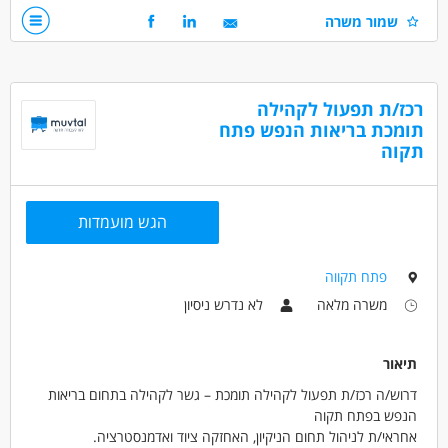
ניסיון בגבייה והנהלת חשבונות
שמור משרה
דרושים בתחום
חשבונאות וכספים - גביה
רכז/ת תפעול לקהילה
תומכת בריאות הנפש פתח
מאפייני משרה
תקוה
מעל שנה ניסיון
עבודה מהבית
עבודה מיידית
משרה חלקית
המגזר החרדי
בני 50 פלוס
בני 40 פלוס
אמהות
גמלאים /פנסיונרים
הגש מועמדות
פתח תקווה
משרה מלאה
לא נדרש ניסיון
תיאור
דרוש/ה רכז/ת תפעול לקהילה תומכת – גשר לקהילה בתחום בריאות
הנפש בפתח תקוה
אחראי/ת לניהול תחום הניקיון, האחזקה ציוד ואדמנסטרציה.