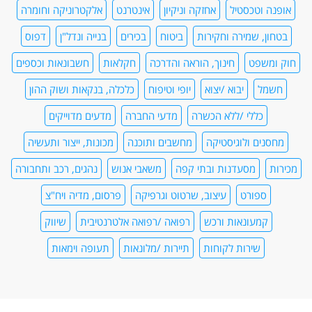
אופנה וטכסטיל
אחזקה וניקיון
אינטרנט
אלקטרוניקה וחומרה
בטחון, שמירה וחקירות
ביטוח
בכירים
בנייה ונדל"ן
דפוס
חוק ומשפט
חינוך, הוראה והדרכה
חקלאות
חשבונאות וכספים
חשמל
יבוא /יצוא
יופי וטיפוח
כלכלה, בנקאות ושוק ההון
כללי /ללא הכשרה
מדעי החברה
מדעים מדוייקים
מחסנים ולוגיסטיקה
מחשבים ותוכנה
מכונות, ייצור ותעשיה
מכירות
מסעדנות ובתי קפה
משאבי אנוש
נהגים, רכב ותחבורה
ספורט
עיצוב, שרטוט וגרפיקה
פרסום, מדיה ויח"צ
קמעונאות ורכש
רפואה /רפואה אלטרנטיבית
שיווק
שירות לקוחות
תיירות /מלונאות
תעופה וימאות