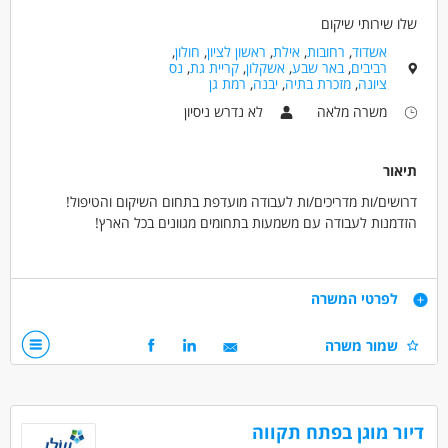
סטודנטים
אקדמאים ללא נסיון
חיילים משוחררים
שלו שירותי שיקום
אשדוד
,
רחובות
,
אילת
,
ראשון לציון
,
חולון
,
רביבים
,
באר שבע
,
אשקלון
,
קריית גת
,
נס
ציונה
,
מזכרת בתיה
,
יבנה
,
רמת גן
משרה מלאה
לא נדרש ניסיון
תיאור
דרושים/ות מדריכים/ות לעבודה מועדפת בתחום השיקום והטיפול!
הזדמנות לעבודה עם משמעות בתחומים מגוונים בכל הארץ!
מה העבודה כוללת?
ליווי והדרכה של אוכלוסיות מוחלשות בדרך לעצמאות,
דרישות
לפרטי המשרה
עבודה בתחומים מגוונים,
עבודה במשמרות גמישות.
סובלנות ואמפתיה,
שמור משרה
אחריות,
מה תקבלו?
יכולת עבודה בצוות.
אפשרויות לפיתוח מקצועי
סביבה תומכת ומשפחתית
דרושים בתחום
דיור מוגן בפתח תקווה
מקומות עבודה בכל הארץ!
חינוך, הוראה והדרכה - חונכות