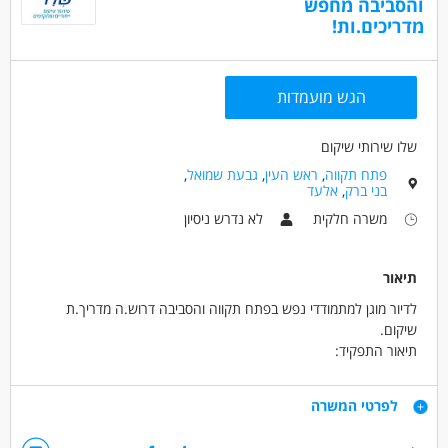
והסביבה מחפש
מדריכים.ות!
חינוך, הוראה והדרכה - מדריך/ה
חינוך, הוראה והדרכה - מטפל/ת
הגש מועמדות
מאפייני משרה
לא נדרש ניסיון
עבודה בלילה
כולל שישי
שלו שירותי שיקום
עבודה בשעות גמישות
עבודה מועדפת
עבודה ללא ניסיון
פתח תקווה
,
ראש העין
,
גבעת שמואל
,
עבודה מיידית
משרה מלאה
משרה חלקית
בני ברק
,
אלעד
משרה חלקית
לא נדרש ניסיון
תיאור
לדיור מוגן למתמודדי נפש בפתח תקווה והסביבה דרוש.ה מדריך.ת
שיקום.
תיאור התפקיד:
מתן ליווי וסיוע למתמודדים בפיתוח מיומנויות אישיות,
בניה ועבודה על תוכנית השיקום של המתמודד
דרישות
לפרטי המשרה
וניהול עצמי במגוון תחומי החיים.
ניידות - יתרון