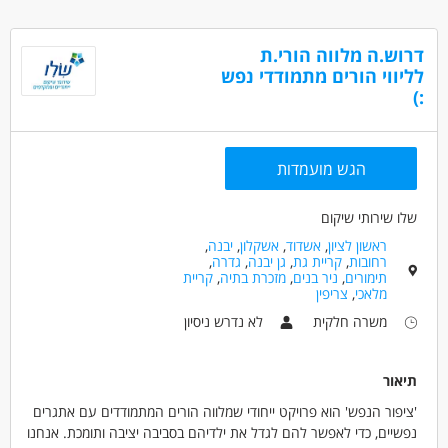
עבודת משמרות
סטודנטים
אקדמאים ללא נסיון
דרוש.ה מלווה הורי.ת
לליווי הורים מתמודדי נפש
:)
הגש מועמדות
שלו שירותי שיקום
ראשון לציון
,
אשדוד
,
אשקלון
,
יבנה
,
רחובות
,
קריית גת
,
גן יבנה
,
גדרה
,
תימורים
,
ניר בנים
,
מזכרת בתיה
,
קריית
מלאכי
,
צריפין
משרה חלקית
לא נדרש ניסיון
תיאור
'ציפור הנפש' הוא פרויקט ייחודי שמלווה הורים המתמודדים עם אתגרים
נפשיים, כדי לאפשר להם לגדל את ילדיהם בסביבה יציבה ותומכת. אנחנו