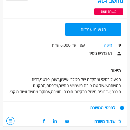
מחשב ו-AL
משרה חמה
הגש מועמדות
חיפה
עד 6,000 ש"ח
לא נדרש ניסיון
תיאור
תפעול בסיסי ומתקדם של סלולרי-אייפון,באופן פרטני,בבית
המשתמש.שליטה טובה בשימושי מחשב,מדפסת,התקנות
תוכנה,שדרוגים,טיפול בתקלות תוכנה וחומרה,אחזקת מחשב וציוד היקפי.
סיוע ועזרה בשליטה מרחוק.
לימוד והדרכה בבינה מלאכותית.נושאים
דרישות
לפרטי המשרה
ברשת:פייסבוק,אינסטגרם,זום,קניות ברשת,אפליקציות.סיוע בנושאים
טכנולוגיים.
ראש טכנולוגי.תושב חיפה והאזור בלבד.סבלני, חרוץ ויסודי.שליטה
שמור משרה
באנגלית.כישורי שפה בכתב ובע"פ.גמישות בימים ושעות,לפי תיאום