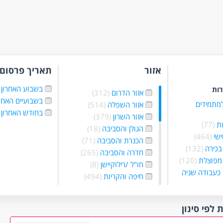
אזור
תאריך פרסום
בשבוע האחרון
רות
אזור הדרום
(312)
בשבועיים האחר
למתמידים
אזור השפלה
(514)
בחודש האחרון
אזור השרון
(379)
ת
(77)
הגולן והסביבה
(18)
ישי
(464)
הכנרת והסביבה
(71)
בכירה
(132)
חדרה והסביבה
(265)
מפוצלת
(120)
חו"ל /רילוקיישן
(8)
כעבודה שניה
חיפה והקריות
(494)
יהודה שומרון
בלילה
(201)
והסביבה
(190)
 בשעות
ירושלים והסביבה
ת
(758)
(651)