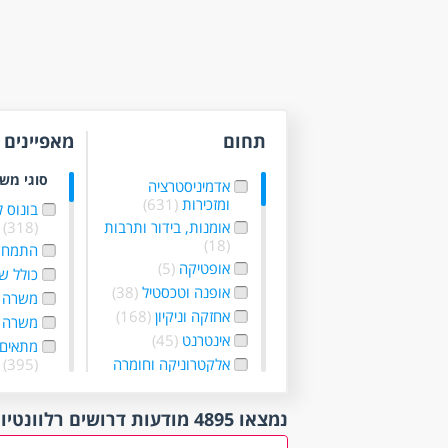
תחום
מאפיינים
סוגי מש
אדמיניסטרציה
ומזכירות
(631)
בונוס 
אומנות, בידור ותרבות
(318)
(18)
התמחו
אופטיקה
(5)
כולל ש
אופנה וטכסטיל
(38)
משרה 
אחזקה וניקיון
(168)
משרה 
אינטרנט
(45)
מתאים 
אלקטרוניקה וחומרה
(395)
(73)
עבודה 
בטחון, שמירה
עבודה
נמצאו 4895 מודעות דרושים רלוונטיות לפי סינון
וחקירות
(88)
גמישו
ביטוח
(68)