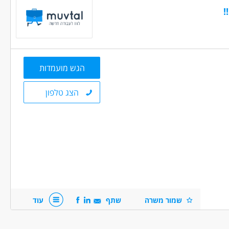
!
חיילים משוחררים בוגרי יחידות
מגמות מדעיות,בכיתות ייא - יב.
הגש מועמדות
הצג טלפון
חשבים ותוכנה - מהנדס מחשבים /חומרה
עות גמישות
עבודה כפרילאנסר.ית /עצמאי.ת
סטודנטים
אקדמאים ללא נסיון
נוער
שמור משרה
שתף
עוד