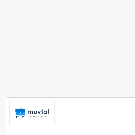
שרה - עובד/ת כללי
כללי /ללא הכשרה - עובדי דואר
 מיידית
משרה מלאה
משרה חלקית
סטודנטים