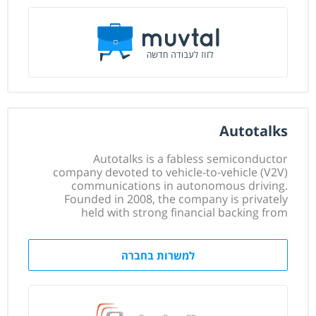
Autotalks
Autotalks is a fabless semiconductor
company devoted to vehicle-to-vehicle (V2V)
communications in autonomous driving.
Founded in 2008, the company is privately
held with strong financial backing from
leading global venture capital funds.
Company headquarters are in Israel with
offices in North America, Germany, France,
למשרות בחברה
Sweden, Japan and Korea. Autotalks chipsets
deliver the highest performance and
reliability, and are executing in numerous
exciting autonomous-driving projects