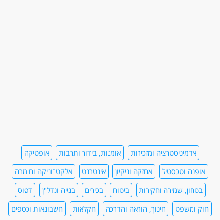
אדמיניסטרציה ומזכירות
אומנות, בידור ותרבות
אופטיקה
אופנה וטכסטיל
אחזקה וניקיון
אינטרנט
אלקטרוניקה וחומרה
בטחון, שמירה וחקירות
ביטוח
בכירים
בנייה ונדל"ן
דפוס
חוק ומשפט
חינוך, הוראה והדרכה
חקלאות
חשבונאות וכספים