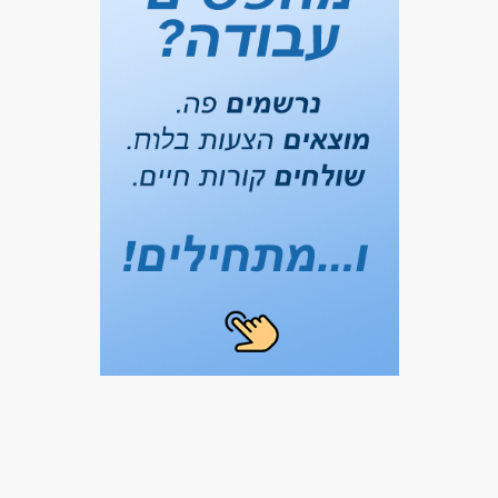
דרושים בתחום
חינוך, הוראה והדרכה - מדריך/ה
מאפייני משרה
עבודה בשעות גמישות
עבודה מיידית
סטודנטים
בני 50 פלוס
בני 40 פלוס
אמהות
בעלי מוגבלויות
המגזר הדתי
ללא עבר פלילי