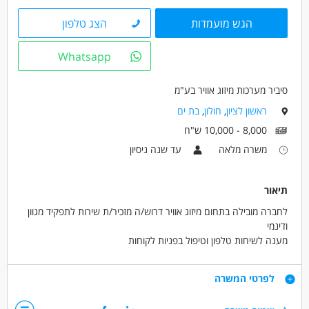
מעל 5 שנות ניסיון
עבודה בשעות גמישות
הגש מועמדות
הצג טלפון
בונוס למתמידים
עבודה מיידית
משרה מלאה
משרה חלקית
אקדמאים ללא נסיון
בני 40 פלוס
Whatsapp
חיילים משוחררים
סיביר מערכות מיזוג אוויר בע"מ
ראשון לציון
,
חולון
,
בת ים
8,000 - 10,000 ש"ח
משרה מלאה
עד שנה ניסיון
תיאור
לחברה מובילה בתחום מיזוג אוויר דרוש/ה מזכיר/ת שירות לתפקיד מגוון
ודינמי
מענה לשיחות טלפון וטיפול בפניות לקוחות
פתיחה וסגירה של קריאות שירות
הכנה והגשה הצעות מחיר ללקוחות
דרישות
לפרטי המשרה
תיאום פגישות וניהול יומן
עבודה שוטפת מול לקוחות
תודעת שירות גבוהה ויחסי אנוש מצוינים