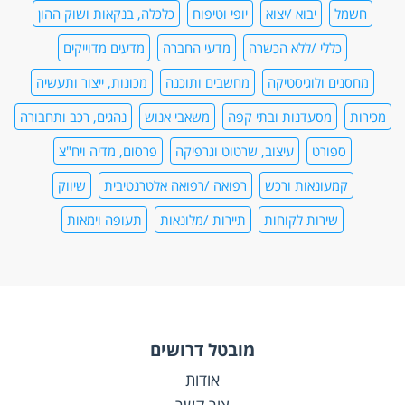
חשמל
יבוא /יצוא
יופי וטיפוח
כלכלה, בנקאות ושוק ההון
כללי /ללא הכשרה
מדעי החברה
מדעים מדוייקים
מחסנים ולוגיסטיקה
מחשבים ותוכנה
מכונות, ייצור ותעשיה
מכירות
מסעדנות ובתי קפה
משאבי אנוש
נהגים, רכב ותחבורה
ספורט
עיצוב, שרטוט וגרפיקה
פרסום, מדיה ויח"צ
קמעונאות ורכש
רפואה /רפואה אלטרנטיבית
שיווק
שירות לקוחות
תיירות /מלונאות
תעופה וימאות
מובטל דרושים
אודות