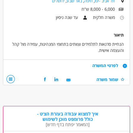
תל אביב -יפו
,
חיפה
,
באר שבע
,
ירושלים
עבודה מיידית
משרה חלקית
המגזר החרדי
6,000 - 8,000 ש"ח
בני 50 פלוס
אמהות
גמלאים /פנסיונרים
משרה חלקית
עד שנה ניסיון
תיאור
הנחיית סדנאות לתלמידים וצוותים בתחומי המנהיגות, עמידה מול קהל
והעצמה אישית.
דרישות
לפרטי המשרה
ניידות - חובה!
שמור משרה
ניסיון קודם בהנחייה ועמידה מול קהל.
יכולת להנחות בוגרים וילדים כאחד.
עוסק פטור או מורשה.
פרטים נוספים:
מועמדים מתאימים יוכשרו ע"י מרכז ההדרכה של שרביט מנהיגות
בע"מ ויקבלו את הכלים הדרושים לסדנאות השונות.
איך למצוא עבודה בעזרת הצ׳ט -
כולל פרומפט מוכן לשימוש
[המאמר יפתח בדף חדש]
דרושים בתחום