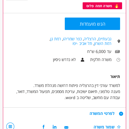
משרה חמה פלוס
הגש מועמדות
גבעתיים
,
הרצליה
,
כפר שמריהו
,
רמת גן
,
רמת השרון
,
תל אביב -יפו
עד 6,000 ש"ח
משרה חלקית
לא נדרש ניסיון
תיאור
למשרד עורכי דין בהרצליה פיתוח דרושה מנהלת משרד.
מענה טלפוני, תיאום ישיבות, עריכת מסמכים, תפעול המשרד, דואר,
עבודה עם מחשב, שליטה ב word.
- עבודה מעניינת במשרד עם אווירה נעימה.
דרישות
לפרטי המשרה
- שעות עבודה גמישות (רצוי 10:00 - 15:00 אבל יש גמישות).
- חריצות.
שמור משרה