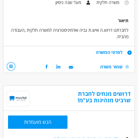
משרה חלקית
מעל שנה ניסיון
תיאור
לחברתנו דרוש.ה איש.ת גביה ואדמיניסטרציה למשרה חלקית ,העבודה
מהבית.
דרישות
לפרטי המשרה
ניסיון מוכח בגביה והתאמת כרטסות
שמור משרה
ניסיון באדמיניסטרציה
דרושים בתחום
חשבונאות וכספים - גביה
דרושים מנחים לחברת
שרביט מנהיגות בע"מ!
חשבונאות וכספים - פקיד/ת הנהח"ש
חשבונאות וכספים - פקיד/ת משכנאות
הגש מועמדות
מאפייני משרה
מעל שנה ניסיון
עבודה מהבית
מתאים כעבודה שניה