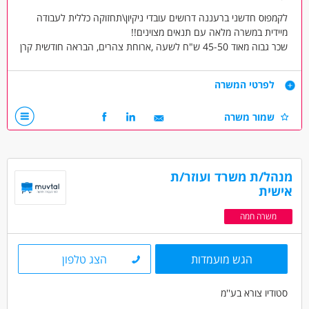
לקמפוס חדשני ברעננה דרושים עובדי ניקיון\תחזוקה כללית לעבודה
מיידית במשרה מלאה עם תנאים מצוינים!!
שכר גבוה מאוד 45-50 ש"ח לשעה ,ארוחת צהרים, הבראה חודשית קרן
פנסיה קרן השתלמות וגמל
עבודה לטווח ארוך!!! בונוס חודשי למתמידים!!
דרישות
לפרטי המשרה
חברה מסודרת עם יחסי אנוש וסביבה נהדרת
דרושים עובדי ניקיון ותחזוקה כללית לעבודה מיידית!!! קמפוס חדשני
שמור משרה
וסביבה חדשנית
כל הקודם זוכה!!!
דרושים בתחום
מנהל/ת משרד ועוזר/ת
אחזקה וניקיון - עובדי ניקיון
אחזקה וניקיון - עובד/ת כללי
אישית
משרה חמה
מאפייני משרה
לא נדרש ניסיון
עבודה ללא ניסיון
מתאים כעבודה שניה
הגש מועמדות
הצג טלפון
בונוס למתמידים
עבודה עם שעות נוספות
עבודה מיידית
משרה מלאה
משרה חלקית
משרה זמנית
סטודיו צורא בע''מ