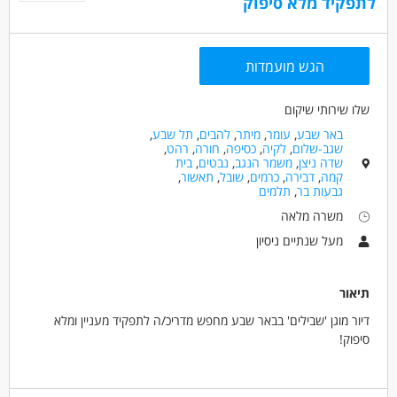
לתפקיד מלא סיפוק
הגש מועמדות
שלו שירותי שיקום
באר שבע
,
עומר
,
מיתר
,
להבים
,
תל שבע
,
שגב-שלום
,
לקיה
,
כסיפה
,
חורה
,
רהט
,
שדה ניצן
,
משמר הנגב
,
נבטים
,
בית
קמה
,
דבירה
,
כרמים
,
שובל
,
תאשור
,
גבעות בר
,
תלמים
משרה מלאה
מעל שנתיים ניסיון
תיאור
דיור מוגן 'שבילים' בבאר שבע מחפש מדריכ/ה לתפקיד מעניין ומלא
סיפוק!
מה בתפקיד?
ליווי וסיוע למתמודדים בפיתוח מיומנויות אישיות,