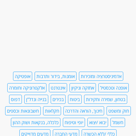
אדמיניסטרציה ומזכירות
אומנות, בידור ותרבות
אופטיקה
אופנה וטכסטיל
אחזקה וניקיון
אינטרנט
אלקטרוניקה וחומרה
בטחון, שמירה וחקירות
ביטוח
בכירים
בנייה ונדל"ן
דפוס
חוק ומשפט
חינוך, הוראה והדרכה
חקלאות
חשבונאות וכספים
חשמל
יבוא /יצוא
יופי וטיפוח
כלכלה, בנקאות ושוק ההון
כללי /ללא הכשרה
מדעי החברה
מדעים מדוייקים