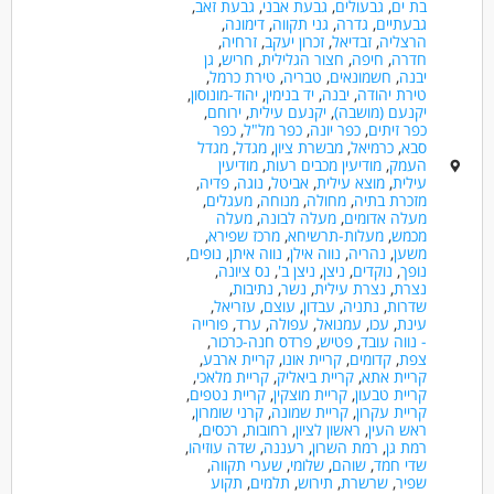
בת ים
,
גבעולים
,
גבעת אבני
,
גבעת זאב
,
גבעתיים
,
גדרה
,
גני תקווה
,
דימונה
,
הרצליה
,
זבדיאל
,
זכרון יעקב
,
זרחיה
,
חדרה
,
חיפה
,
חצור הגלילית
,
חריש
,
גן
יבנה
,
חשמונאים
,
טבריה
,
טירת כרמל
,
טירת יהודה
,
יבנה
,
יד בנימין
,
יהוד-מונוסון
,
יקנעם (מושבה)
,
יקנעם עילית
,
ירוחם
,
כפר זיתים
,
כפר יונה
,
כפר מל"ל
,
כפר
סבא
,
כרמיאל
,
מבשרת ציון
,
מגדל
,
מגדל
העמק
,
מודיעין מכבים רעות
,
מודיעין
עילית
,
מוצא עילית
,
אביטל
,
נוגה
,
פדיה
,
מזכרת בתיה
,
מחולה
,
מנוחה
,
מעגלים
,
מעלה אדומים
,
מעלה לבונה
,
מעלה
מכמש
,
מעלות-תרשיחא
,
מרכז שפירא
,
משען
,
נהריה
,
נווה אילן
,
נווה איתן
,
נופים
,
נופך
,
נוקדים
,
ניצן
,
ניצן ב'
,
נס ציונה
,
נצרת
,
נצרת עילית
,
נשר
,
נתיבות
,
שדרות
,
נתניה
,
עבדון
,
עוצם
,
עזריאל
,
עינת
,
עכו
,
עמנואל
,
עפולה
,
ערד
,
פורייה
- נווה עובד
,
פטיש
,
פרדס חנה-כרכור
,
צפת
,
קדומים
,
קריית אונו
,
קריית ארבע
,
קריית אתא
,
קריית ביאליק
,
קריית מלאכי
,
קריית טבעון
,
קריית מוצקין
,
קריית נטפים
,
קריית עקרון
,
קריית שמונה
,
קרני שומרון
,
ראש העין
,
ראשון לציון
,
רחובות
,
רכסים
,
רמת גן
,
רמת השרון
,
רעננה
,
שדה עוזיהו
,
שדי חמד
,
שוהם
,
שלומי
,
שערי תקווה
,
שפיר
,
שרשרת
,
תירוש
,
תלמים
,
תקוע