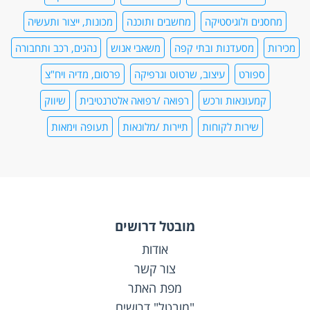
מחסנים ולוגיסטיקה
מחשבים ותוכנה
מכונות, ייצור ותעשיה
מכירות
מסעדנות ובתי קפה
משאבי אנוש
נהגים, רכב ותחבורה
ספורט
עיצוב, שרטוט וגרפיקה
פרסום, מדיה ויח"צ
קמעונאות ורכש
רפואה /רפואה אלטרנטיבית
שיווק
שירות לקוחות
תיירות /מלונאות
תעופה וימאות
מובטל דרושים
אודות
צור קשר
מפת האתר
"מובטל" דרושים