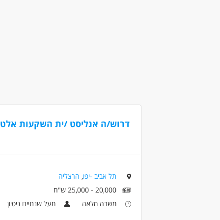
כלכלה, בנקאות ושוק ההון - טלר/ית
מאפייני משרה
לא נדרש ניסיון
משרה מלאה
עבודת מ
דרוש/ה אנליסט /ית השקעות אלטר
תל אביב -יפו
,
הרצליה
20,000 - 25,000 ש"ח
משרה מלאה
מעל שנתיים ניסיון