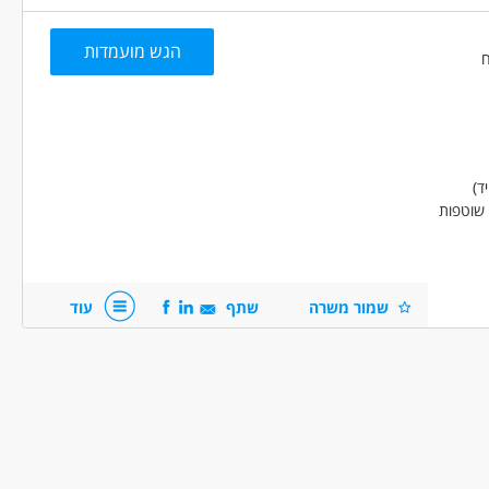
הגש מועמדות
ד)
 שוטפות
שמור משרה
שתף
עוד
ה, בנקאות ושוק ההון - בנקאות טלפונית