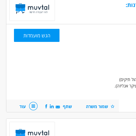
ובה.
ות:
 ניסיון
(12)
 ניסיון
(3)
ה ניסיון
(6)
הגש מועמדות
, בנקאות ושוק ההון - סוחר/ת /טריידר
יים ניסיון
(4)
(1)
לת
משרה מלאה
משרה חלקית
ל תיקים)
ר אנליזה).
שמור משרה
שתף
עוד
רי התמחות אפשר לבדוק.