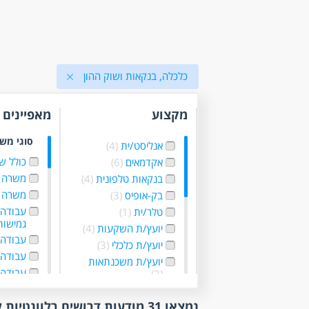
כלכלה, בנקאות ושוק ההון
מקצוע
מאפיינים
סוגי מש
אנליסט/ית
(4)
כולל ש
אקדמאים
(6)
משרה 
בנקאות טלפונית
(4)
משרה 
בק-אופיס
(3)
עבודה
טלר/ית
(1)
גמישו
יועץ/ת השקעות
(4)
עבודה 
יועץ/ת כלכלי
(3)
עבודה ל
יועץ/ת משכנתאות
עבודה
(3)
עבודה 
יועץ/ת פיננסי
(1)
נמצאו 31 מודעות דרושים רלוונטיות לפי סינון
כלכלן/ית
(8)