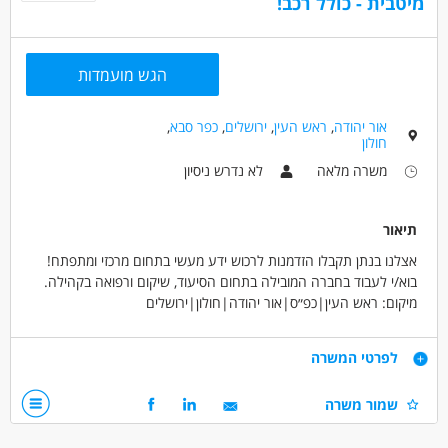
מיטבית - כולל רכב!
הגש מועמדות
אור יהודה
,
ראש העין
,
ירושלים
,
כפר סבא
,
חולון
משרה מלאה
לא נדרש ניסיון
תיאור
אצלנו בנתן תקבלו הזדמנות לרכוש ידע מעשי בתחום מרכזי ומתפתח!
בוא/י לעבוד בחברה המובילה בתחום הסיעוד, שיקום ורפואה בקהילה.
מיקום: ראש העין|כפ״ס|אור יהודה|חולון|ירושלים
מה התפקיד כולל:
דרישות
לפרטי המשרה
קידום תחום חדשני של Longevity וזיקנה מיטבית.
ביצוע ביקורי בית ומיצוי זכויות הקשיש בקהילה.
תואר ראשון בעבודה סוציאלית/ גרונטולוגיה/ ריפוי בעיסוק/ סיעוד/
שמור משרה
קשר ישיר מול גורמי מקצוע ומוסדות בקהילה.
פיזיותרפיה/ תואר ראשון+160 שעות התמחות בזקנה/ תעודת ניהול
בתי אבות/ תעודת הכשרה בייעוץ גרונטולוגי.