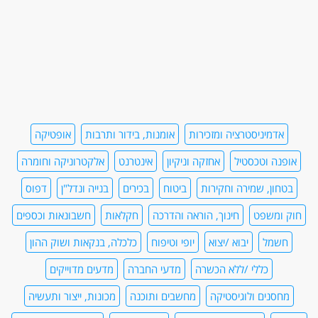
אדמיניסטרציה ומזכירות
אומנות, בידור ותרבות
אופטיקה
אופנה וטכסטיל
אחזקה וניקיון
אינטרנט
אלקטרוניקה וחומרה
בטחון, שמירה וחקירות
ביטוח
בכירים
בנייה ונדל"ן
דפוס
חוק ומשפט
חינוך, הוראה והדרכה
חקלאות
חשבונאות וכספים
חשמל
יבוא /יצוא
יופי וטיפוח
כלכלה, בנקאות ושוק ההון
כללי /ללא הכשרה
מדעי החברה
מדעים מדוייקים
מחסנים ולוגיסטיקה
מחשבים ותוכנה
מכונות, ייצור ותעשיה