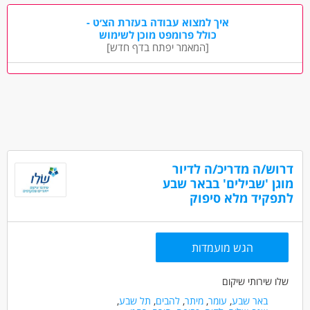
כללי /ללא הכשרה - עובד/ת כללי
מדעי החברה - סטודנטים
איך למצוא עבודה בעזרת הצ׳ט -
חינוך, הוראה והדרכה - מדריך/ה
כולל פרומפט מוכן לשימוש
[המאמר יפתח בדף חדש]
מאפייני משרה
לא נדרש ניסיון
עבודה מיידית
משרה מלאה
משרה חלקית
סטודנטים
אקדמאים ללא נסיון
בני 40 פלוס
חיילים משוחררים
דרוש/ה מדריכ/ה לדיור
מוגן 'שבילים' בבאר שבע
לתפקיד מלא סיפוק
הגש מועמדות
שלו שירותי שיקום
באר שבע
,
עומר
,
מיתר
,
להבים
,
תל שבע
,