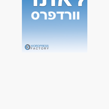
משרה חלקית
המגזר החרדי
בני 50 פלוס
בני 40 פלוס
אמהות
המגזר הדתי