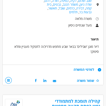
שגב-שלום
,
לקיה
,
כסיפה
,
חורה
,
רהט
,
שדה ניצן
,
משמר הנגב
,
נבטים
,
בית
קמה
,
דבירה
,
כרמים
,
שובל
,
תאשור
,
גבעות בר
,
תלמים
משרה מלאה
מעל שנתיים ניסיון
תיאור
דיור מוגן 'שבילים' בבאר שבע מחפש מדריכ/ה לתפקיד מעניין ומלא
סיפוק!
מה בתפקיד?
ליווי וסיוע למתמודדים בפיתוח מיומנויות אישיות,
דרישות
לפרטי המשרה
בניה ועבודה על תוכנית השיקום של המתמודד/ת
וניהול עצמי במגוון תחומי החיים.
רצון לעזור לאחר
שמור משרה
תינתן הכשרה מקצועית קבועה!
אמפתיה ואסרטיביות
היקף משרה גמיש
למתאימים.ות:
עבודה במשרה מלאה עם שעות גמישות
דרושים בתחום
קהילה תומכת למתמודדי
אפשרויות פיתוח וקידום,
חינוך, הוראה והדרכה - מדריך/ה