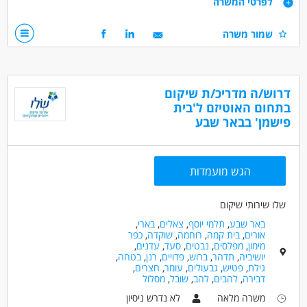
לפרטי המשרה
העבודה בגישה מכוונת טראומה וניתנת הכשרה מקצועית קבועה.
אמפתיה, סבלנות וסובלנות
שמור משרה
למתאימים.ות:
נכונות לעבודה במשמרות, כולל לילות וסופי שבוע
אפשרויות פיתוח וקידום,
מיקום המשרה: רמת גן
סבסוד לימודים לתואר טיפולי,
המלצה לתואר שני ועוד!
דרושים בתחום
דרוש/ה מדריכ/ת שיקום
מדעי החברה - סטודנטים
בתחום האוטיזם ל'בית
פישמן' בבאר שבע
מדעי החברה - עבודה סוציאלית ורווחה
חינוך, הוראה והדרכה - מדריך/ה
הגש מועמדות
מאפייני משרה
לא נדרש ניסיון
עבודת משמרות
סטודנטים
שלו שירותי שיקום
אקדמאים ללא נסיון
באר שבע
,
תלמי יוסף
,
צאלים
,
בארי
,
אורים
,
בית קמה
,
רוחמה
,
שוקדה
,
כפר
מימון
,
מפלסים
,
נבטים
,
סעד
,
עדנים
,
יושיביה
,
תדהר
,
ברוש
,
פדויים
,
רנן
,
בטחה
,
גילת
,
פטיש
,
גבעולים
,
עומר
,
חצרים
,
דבירה
,
להבים
,
להב
,
שובל
,
מסלול
משרה מלאה
לא נדרש ניסיון