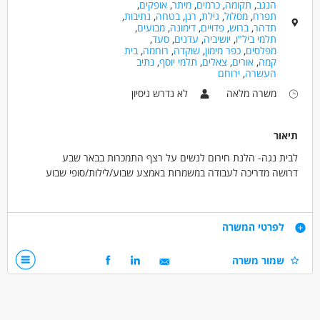
הנגב
,
תקומה
,
כרמים
,
מיתר
,
אופקים
,
תפרח
,
מסלול
,
גילת
,
רנן
,
בטחה
,
נתיבות
,
תדהר
,
ברוש
,
פדויים
,
דימונה
,
מבועים
,
תלמי ביל"ו
,
יושיביה
,
עדנים
,
סעד
,
מפלסים
,
כפר מימון
,
שוקדה
,
רוחמה
,
בית
קמה
,
אורים
,
צאלים
,
תלמי יוסף
,
נתיב
העשרה
,
ירוחם
משרה מלאה
לא נדרש ניסיון
תיאור
לבית נגה- הלנת חירום לנשים על רצף התמכרות בבאר שבע
דרושה מדריכה לעבודה במשמרות באמצע שבוע/לילות/סופי שבוע
זו היא מסגרת מיוחדת שמקבלת נשים בהתמכרות ומובילה אותן בדרך של
אהבה וקבלה בגישה מוכוונת טראומה.
דרישות
לפרטי המשרה
יינתנו הכשרות בנושא הטראומה וטיפול בנשים.
אכפתיות, רגישות ותמיכה
שמור משרה
תנאים:
יכולת לעבוד בשעות גמישות
אפשרויות פיתוח וקידום
רצון לעזור ולתמוך בנשים בתהליך השיקום
סבסוד לימודים לתואר טיפולי
המלצה לתואר שני ועוד!
דרושים בתחום