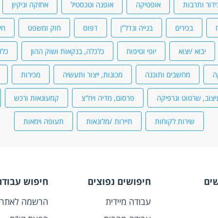
ידור ותרבות
אופטיקה
אופנה וטכסטיל
אחזקה וניקיון
בכירים
בנייה ונדל"ן
דפוס
חוק ומשפט
חי
יבוא /יצוא
יופי וטיפוח
כלכלה, בנקאות ושוק ההון
כלל
ה
מחשבים ותוכנה
מכונות, ייצור ותעשיה
מכירות
יצוב, שרטוט וגרפיקה
פרסום, מדיה ויח"צ
קמעונאות ורכש
שירות לקוחות
תיירות /מלונאות
תעופה וימאות
שים
חיפושים נפוצים
חיפוש עבודה
עבודה מיידית
הרשמה לאתר