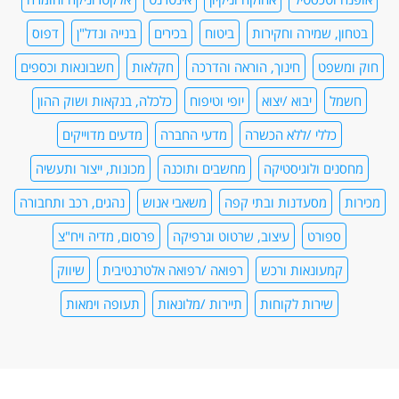
בטחון, שמירה וחקירות
ביטוח
בכירים
בנייה ונדל"ן
דפוס
חוק ומשפט
חינוך, הוראה והדרכה
חקלאות
חשבונאות וכספים
חשמל
יבוא /יצוא
יופי וטיפוח
כלכלה, בנקאות ושוק ההון
כללי /ללא הכשרה
מדעי החברה
מדעים מדוייקים
מחסנים ולוגיסטיקה
מחשבים ותוכנה
מכונות, ייצור ותעשיה
מכירות
מסעדנות ובתי קפה
משאבי אנוש
נהגים, רכב ותחבורה
ספורט
עיצוב, שרטוט וגרפיקה
פרסום, מדיה ויח"צ
קמעונאות ורכש
רפואה /רפואה אלטרנטיבית
שיווק
שירות לקוחות
תיירות /מלונאות
תעופה וימאות