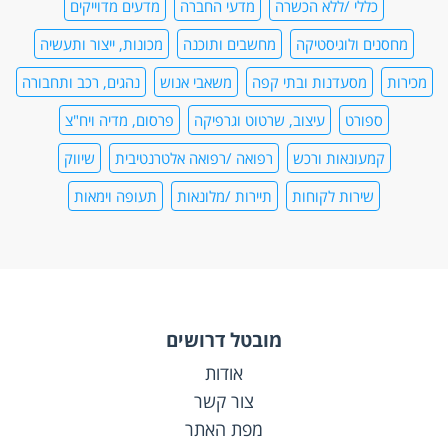
כללי /ללא הכשרה
מדעי החברה
מדעים מדוייקים
מחסנים ולוגיסטיקה
מחשבים ותוכנה
מכונות, ייצור ותעשיה
מכירות
מסעדנות ובתי קפה
משאבי אנוש
נהגים, רכב ותחבורה
ספורט
עיצוב, שרטוט וגרפיקה
פרסום, מדיה ויח"צ
קמעונאות ורכש
רפואה /רפואה אלטרנטיבית
שיווק
שירות לקוחות
תיירות /מלונאות
תעופה וימאות
מובטל דרושים
אודות
צור קשר
מפת האתר