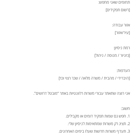
תחומים שאני מחפש:
[רשום תפקידים]
אזור עבודה:
[עיר/אזור]
רמת ניסיון:
[ג׳וניור / מנוסה / ניהול]
העדפות:
[היברידי / מהבית / משרה מלאה / שכר רצוי וכו׳]
אני רוצה שתאתר עבורי משרות רלוונטיות באתר “מובטל דרושים”.
חשוב:
1. חפש גם שמות תפקיד דומים או מקבילים.
2. תציג רק משרות שמתאימות לניסיון שלי.
3. תעדף משרות חדשות שעלו בימים האחרונים.