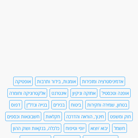
אדמיניסטרציה ומזכירות
אומנות, בידור ותרבות
אופטיקה
אופנה וטכסטיל
אחזקה וניקיון
אינטרנט
אלקטרוניקה וחומרה
בטחון, שמירה וחקירות
ביטוח
בכירים
בנייה ונדל"ן
דפוס
חוק ומשפט
חינוך, הוראה והדרכה
חקלאות
חשבונאות וכספים
חשמל
יבוא /יצוא
יופי וטיפוח
כלכלה, בנקאות ושוק ההון