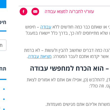
עזור/י לחבר/ה למצוא עבודה
חיפ
ני או שאתם כבר כמה חודשים ללא
עבודה
– חיפוש
 שלא מתייחסים לזה כך, בדרך כלל יישארו במעגל
הנה כמה דברים שחשוב להבין ולעשות – לא ברמת
ות אשר יקדמו אתכם לעבר המטרה:
מציאת עבודה
.
 – הוא הכרח למחפשי עבודה
תחו
להתעורר כל יום באותה שעה (ולא בשעה 10:30), להתלבש (כן, אפילו אם אתם לא אמורים לצאת
. וזה כולל:
ח
ר
משרות אליהם אתם מגישים מועמדות.
ק