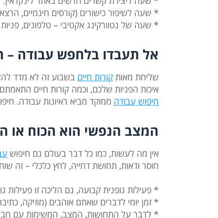
* שעה ליצירת קשרים חדשים באתר לינקדאין.
* שעה לשיפור כישורים (קורסים חינמיים, הרצאו
* שעה של נטוורקינג אקטיבי – טלפונים, פניות 
אל תעבדו בלחפש עבודה – ת
שליחת מאות
קורות חיים
בשבוע זה לא מדד להצל
איכות הפניות שלכם, וכמה קורות חיים התאמתם
חיפוש עבודה
ממוקד מביא ראיונות עבודה. חיפוש
המצב הנפשי הוא הכוח או 
אין מה לעשות, כמו כל דבר בעולם גם חיפוש
עב
חוסר ודאות, תחושת דחייה, לחץ כלכלי – זה שוחק 
* פעילות גופנית קבועה, גם הליכה זו פעילות גו
* זמן יומי לדברים שאתם אוהבים (מוזיקה, כתיבה
* לדבר על התחושות, המצב, המשימות עם חבר