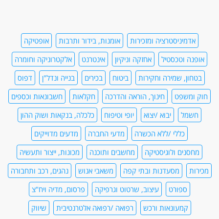
אדמיניסטרציה ומזכירות
אומנות, בידור ותרבות
אופטיקה
אופנה וטכסטיל
אחזקה וניקיון
אינטרנט
אלקטרוניקה וחומרה
בטחון, שמירה וחקירות
ביטוח
בכירים
בנייה ונדל"ן
דפוס
חוק ומשפט
חינוך, הוראה והדרכה
חקלאות
חשבונאות וכספים
חשמל
יבוא /יצוא
יופי וטיפוח
כלכלה, בנקאות ושוק ההון
כללי /ללא הכשרה
מדעי החברה
מדעים מדוייקים
מחסנים ולוגיסטיקה
מחשבים ותוכנה
מכונות, ייצור ותעשיה
מכירות
מסעדנות ובתי קפה
משאבי אנוש
נהגים, רכב ותחבורה
ספורט
עיצוב, שרטוט וגרפיקה
פרסום, מדיה ויח"צ
קמעונאות ורכש
רפואה /רפואה אלטרנטיבית
שיווק