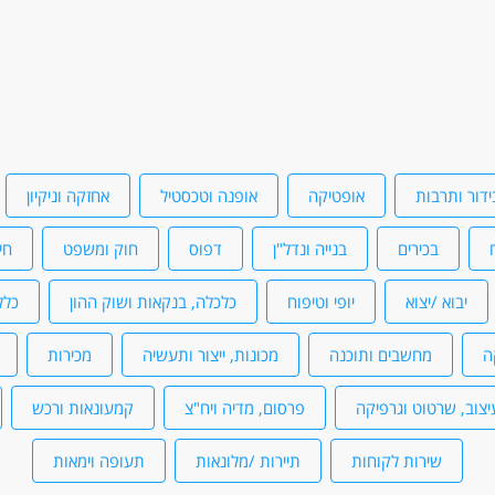
ידור ותרבות
אופטיקה
אופנה וטכסטיל
אחזקה וניקיון
בכירים
בנייה ונדל"ן
דפוס
חוק ומשפט
חי
יבוא /יצוא
יופי וטיפוח
כלכלה, בנקאות ושוק ההון
כלל
ה
מחשבים ותוכנה
מכונות, ייצור ותעשיה
מכירות
יצוב, שרטוט וגרפיקה
פרסום, מדיה ויח"צ
קמעונאות ורכש
שירות לקוחות
תיירות /מלונאות
תעופה וימאות