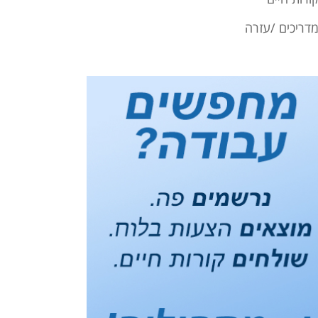
דריכים /עזרה