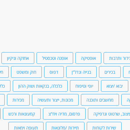
ים ולוגיסטיקה - מלקטים
נהגים, רכב ותחבורה - מלגזה
יאליים - ימי חופשה ימי הבראה ביטוח
ידור ותרבות
אופטיקה
אופנה וטכסטיל
אחזקה וניקיון
בכירים
בנייה ונדל"ן
דפוס
חוק ומשפט
חי
תחבורה - נהג/ת חלוקה
נהגים, רכב ותחבורה - נהג/ת שינוע
יבוא /יצוא
יופי וטיפוח
כלכלה, בנקאות ושוק ההון
כלל
ה
מחשבים ותוכנה
מכונות, ייצור ותעשיה
מכירות
יצוב, שרטוט וגרפיקה
פרסום, מדיה ויח"צ
קמעונאות ורכש
שירות לקוחות
תיירות /מלונאות
תעופה וימאות