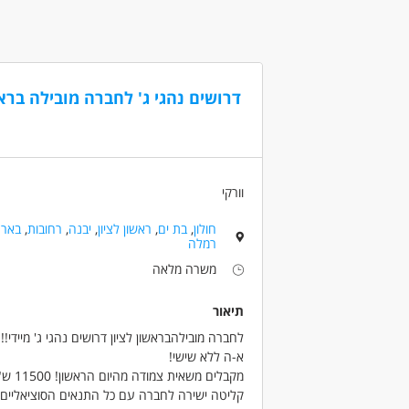
דרושים נהגי ג' לחברה מובילה ברא
וורקי
חולון
,
בת ים
,
ראשון לציון
,
יבנה
,
רחובות
,
באר 
רמלה
משרה מלאה
תיאור
לחברה מובילהבראשון לציון דרושים נהגי ג' מיידי!!
א-ה ללא שישי!
מקבלים משאית צמודה מהיום הראשון! 11500 ש"ח ברוטו! ביגוד והנעלה! + עוזר נהג!
קליטה ישירה לחברה עם כל התנאים הסוציאליים!