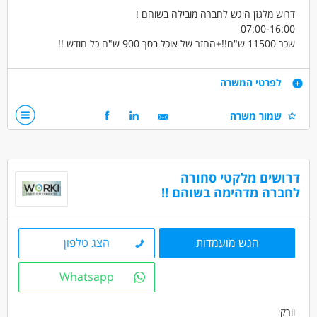
דרוש מלגזן היגש לחברה מובילה בשוהם !
07:00-16:00
שכר 11500 ש"ח!!+החזר של אוכל בסך 900 ש"ח כל חודש !!
ניסיון על היגש חובה !!
קליטה ישירה לחברה מצוינת עם תנאים מצוינים !
דרישות
לפרטי המשרה
ניסיון על היגש חובה
שמור משרה
דרושים בתחום
נהגים, רכב ותחבורה - מלגזה
דרושים מלקטי סחורה
מחסנים ולוגיסטיקה - מחסנאות ואחסון
לחברה מדהימה בשוהם !!
מחסנים ולוגיסטיקה - מלקטים
מאפייני משרה
הגש מועמדות
הצג טלפון
משרה מלאה
עבודה לפי שעות
Whatsapp
וורקי