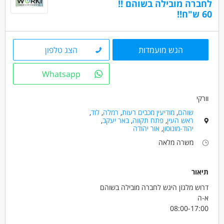
מחסנים ולוגיסטיקה - מחסנאות ואחסון
לחברה מובילה בשוהם !!
60 ש"ח!!
מחסנים ולוגיסטיקה - מנהל/ת לוגיסטיקה
מחסנים ולוגיסטיקה - מנהל/ת מחסן
הגש מועמדות
הצג טלפון
מאפייני משרה
משרה מלאה
עבודה לפי שעות
Whatsapp
וורקי
שוהם
,
מודיעין מכבים רעות
,
רמלה
,
לוד
,
ראש העין
,
פתח תקווה
,
באר יעקב
,
יהוד-מונוסון
,
אור יהודה
משרה מלאה
תיאור
דרוש מלגזן היגש לחברה מובילה בשוהם
א-ה
08:00-17:00
שכר 60 שח +פרמיות על תפוקות +החזר נסיעות