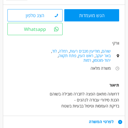
הגש מועמדות
הצג טלפון
Whatsapp
וורקי
שוהם
,
מודיעין מכבים רעות
,
רמלה
,
לוד
,
באר יעקב
,
ראש העין
,
פתח תקווה
,
יהוד-מונוסון
,
רמות
משרה מלאה
תיאור
דרוש/ה מתאם הפצה לחברה מובילה בשוהם
הכנת סידורי עבודה לנהגים -
בדיקת העמסות וטיפול בבעיות בשטח
רישיון מלגזה -יתרון ענק!
א-ה
דרישות
לפרטי המשרה
07:00-17:00