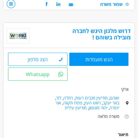
דרישות
שמור משרה
ניסיון קודם בתפקיד זהה חובה
אקסל ברמה טובה -חובה
ידע במערכת סאפ
דרוש מלגזן היגש לחברה
דרושים בתחום
מובילה בשוהם !
מחסנים ולוגיסטיקה - מתאם רכש / לוגיסטיקה
מחסנים ולוגיסטיקה - פקיד/ת מחסן
מחסנים ולוגיסטיקה - מעתד מלאי
הגש מועמדות
הצג טלפון
מאפייני משרה
Whatsapp
משרה מלאה
עבודה לפי שעות
וורקי
שוהם
,
מודיעין מכבים רעות
,
רמלה
,
לוד
,
באר יעקב
,
ראש העין
,
פתח תקווה
,
אור
יהודה
,
יהוד-מונוסון
,
מודיעין עילית
משרה מלאה
תיאור