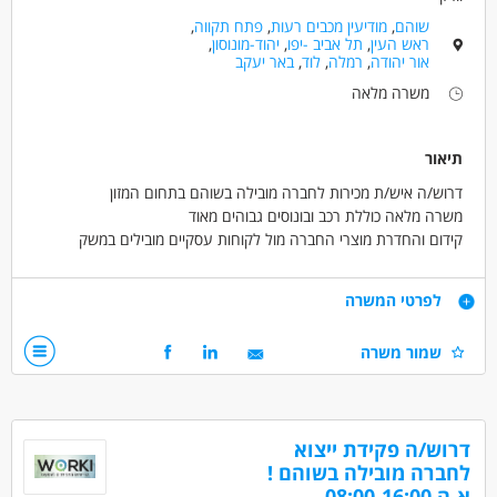
שוהם
,
מודיעין מכבים רעות
,
פתח תקווה
,
ראש העין
,
תל אביב -יפו
,
יהוד-מונוסון
,
אור יהודה
,
רמלה
,
לוד
,
באר יעקב
משרה מלאה
תיאור
דרוש/ה איש/ת מכירות לחברה מובילה בשוהם בתחום המזון
משרה מלאה כוללת רכב ובונוסים גבוהים מאוד
קידום והחדרת מוצרי החברה מול לקוחות עסקיים מובילים במשק
הישראלי
הרחבת היקף פעילות מול לקוחות קיימים ושימורם
דרישות
לפרטי המשרה
אחריות על אזור גיאוגרפי מוגדר
שמור משרה
דרישות תפקיד :
ניסיון קודם במכירות בתעשיית המזון, תרופות או קוסמטיקה- חובה!
אנגלית ברמה טובה - חובה
יכולת למידה מהירה וראייה אסטרטגית
דרוש/ה פקידת ייצוא
לחברה מובילה בשוהם !
דרושים בתחום
א-ה 08:00-16:00