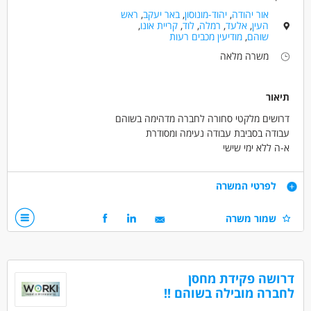
אור יהודה
,
יהוד-מונוסון
,
באר יעקב
,
ראש
העין
,
אלעד
,
רמלה
,
לוד
,
קריית אונו
,
שוהם
,
מודיעין מכבים רעות
משרה מלאה
תיאור
דרושים מלקטי סחורה לחברה מדהימה בשוהם
עבודה בסביבת עבודה נעימה ומסודרת
א-ה ללא ימי שישי
07:00-16:00 - יש שעות נוספות למי שרוצה!
שכר 42 ש"ח +פרמיות על ליקוט +900 ש"ח סיבוס כל חודש (אפשר
דרישות
לפרטי המשרה
לשמור את הכסף למשכורת ) +החזר נסיעות +קליטה ישירה לחברה
מובילה עם תנאים מצוינים!!
נכונות לעבודת מחסן
שמור משרה
דרושים בתחום
מחסנים ולוגיסטיקה - מחסנאות ואחסון
דרושה פקידת מחסן
מחסנים ולוגיסטיקה - מלקטים
לחברה מובילה בשוהם !!
כללי /ללא הכשרה - עובד/ת כללי