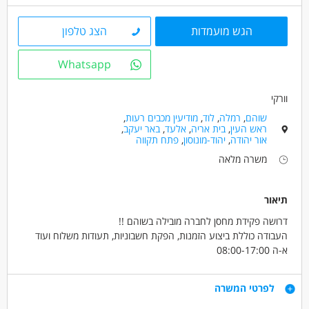
מאפייני משרה
הגש מועמדות
הצג טלפון
משרה מלאה
עבודת משמרות
עבודה לפי שעות
Whatsapp
וורקי
שוהם
,
רמלה
,
לוד
,
מודיעין מכבים רעות
,
ראש העין
,
בית אריה
,
אלעד
,
באר יעקב
,
אור יהודה
,
יהוד-מונוסון
,
פתח תקווה
משרה מלאה
תיאור
דרושה פקידת מחסן לחברה מובילה בשוהם !!
העבודה כוללת ביצוע הזמנות, הפקת חשבוניות, תעודות משלוח ועוד
א-ה 08:00-17:00
שכר 12000 ש"ח!! + ארוחות +קרן השתלמות לאחר שנה !
דרישות
לפרטי המשרה