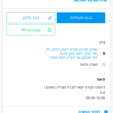
מכירות - תועמלן/ית
מכירות - מנהל/ת מכירות
מכירות - מנהל/ת תיקי לקוחות
הגש מועמדות
הצג טלפון
מאפייני משרה
Whatsapp
משרה מלאה
וורקי
שוהם
,
מודיעין מכבים רעות
,
רמלה
,
לוד
,
באר יעקב
,
ראש העין
,
אלעד
,
יהוד-מונוסון
,
אור יהודה
,
פתח תקווה
משרה מלאה
תיאור
דרוש/ה פקידת ייצוא לחברה מובילה בשוהם !
א-ה
08:00-16:00
שכר מעולה עם תנאים מעולים וקליטה לחברה מובילה בתחומה (
תלושים בחגים /ימי הולדת , ימי כיף /ארוחות בחדר אוכל ועוד )
דרישות
לפרטי המשרה