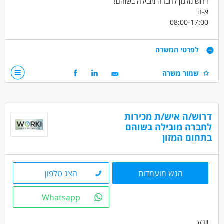
דרוש מלגזן לחברה מובילה בשוהם!
א-ה
08:00-17:00
שכר 60 ש"ח לשעה ! +ארוחות בחדר אוכל +החזר נסיעות מוגדל!
קליטה ישירה לחברה מובילה בתחומה
דרישות
לפרטי המשרה
רישיון מלגזה
שמור משרה
דרושים בתחום
מחסנים ולוגיסטיקה - מחסנאות ואחסון
דרוש/ה איש/ת מכירות
מחסנים ולוגיסטיקה - מלקטים
נהגים, רכב ותחבורה - מלגזה
לחברה מובילה בשוהם
בתחום המזון
מאפייני משרה
הגש מועמדות
הצג טלפון
Whatsapp
וורקי