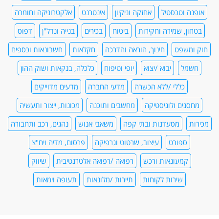
אופנה וטכסטיל
אחזקה וניקיון
אינטרנט
אלקטרוניקה וחומרה
בטחון, שמירה וחקירות
ביטוח
בכירים
בנייה ונדל"ן
דפוס
חוק ומשפט
חינוך, הוראה והדרכה
חקלאות
חשבונאות וכספים
חשמל
יבוא /יצוא
יופי וטיפוח
כלכלה, בנקאות ושוק ההון
כללי /ללא הכשרה
מדעי החברה
מדעים מדוייקים
מחסנים ולוגיסטיקה
מחשבים ותוכנה
מכונות, ייצור ותעשיה
מכירות
מסעדנות ובתי קפה
משאבי אנוש
נהגים, רכב ותחבורה
ספורט
עיצוב, שרטוט וגרפיקה
פרסום, מדיה ויח"צ
קמעונאות ורכש
רפואה /רפואה אלטרנטיבית
שיווק
שירות לקוחות
תיירות /מלונאות
תעופה וימאות