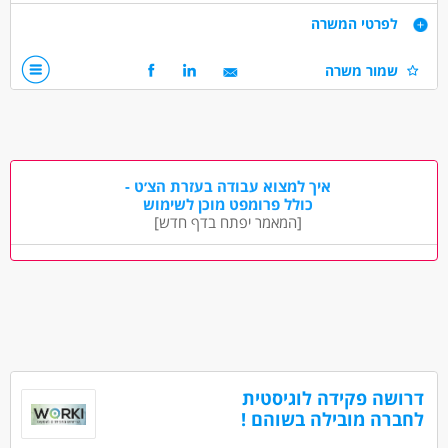
קליטה ישירה לחברה מובילה עם תנאים טובים וסביבת עבודה נעימה
דרישות
לפרטי המשרה
חובה ניסיון על היגש
שמור משרה
דרושים בתחום
מחסנים ולוגיסטיקה - מחסנאות ואחסון
נהגים, רכב ותחבורה - מלגזה
מחסנים ולוגיסטיקה - מחסנאי/ת ממוחשב
איך למצוא עבודה בעזרת הצ׳ט -
כולל פרומפט מוכן לשימוש
[המאמר יפתח בדף חדש]
מאפייני משרה
משרה מלאה
עבודה לפי שעות
דרושה פקידה לוגיסטית
לחברה מובילה בשוהם !