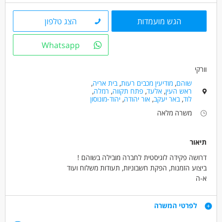
הגש מועמדות
הצג טלפון
Whatsapp
וורקי
שוהם
,
מודיעין מכבים רעות
,
בית אריה
,
ראש העין
,
אלעד
,
פתח תקווה
,
רמלה
,
לוד
,
באר יעקב
,
אור יהודה
,
יהוד-מונוסון
משרה מלאה
תיאור
דרושה פקידה לוגיסטית לחברה מובילה בשוהם !
ביצוע הזמנות, הפקת חשבוניות, תעודות משלוח ועוד
א-ה
08:00-17:00
שכר 65 ש"ח לשעה!+ארוחות+קרן השתלמות!
דרישות
לפרטי המשרה
+תנאים סוציאליים!+קליטה ישירה לחברה מובילה עם סביבת עבודה
נעימה