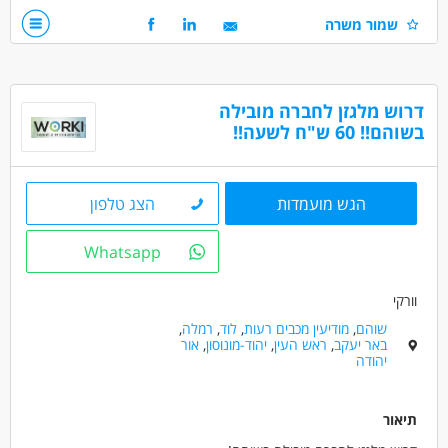
שכר 13000 שח +רכב+ תנאים סוציאליים מלאים
ניסיון דומה חובה!
שמור משרה
דרושים בתחום
מחסנים ולוגיסטיקה - מנהל/ת הפצה
דרוש מלגזן לחברה מובילה
מחסנים ולוגיסטיקה - מנהל/ת לוגיסטיקה
בשוהם!! 60 ש"ח לשעה!!
מחסנים ולוגיסטיקה - מנהל/ת מחסן
מאפייני משרה
הגש מועמדות
הצג טלפון
משרה מלאה
Whatsapp
וורקי
שוהם
,
מודיעין מכבים רעות
,
לוד
,
רמלה
,
באר יעקב
,
ראש העין
,
יהוד-מונוסון
,
אור
יהודה
תיאור