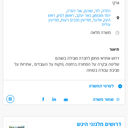
וורקי
רמלה
,
לוד
,
שוהם
,
אור יהודה
,
יהוד-מונוסון
,
באר יעקב
,
ראשון לציון
,
ראש
העין
,
אלעד
,
מודיעין מכבים רעות
,
מודיעין
עילית
משרה מלאה
תיאור
דרוש אחראי מחסן לחברה מובילה בשוהם
שליטה ובקרה על הסחורה ברמפה ,פיקוח על העובדים , אחריות על
סביבת עבודה בטוחה
בקרה ופיקוח על הכנת ההזמנות ,וידוא העמסה ועוד
א-ה 0800-17:00
דרישות
לפרטי המשרה
שכר 65 ש"ח! לשעה+ארוחות +קרן השתלמות!+מתנות בחגים וימי
הולדת+מענק התמדה ועוד +החזר נסיעות ועוד
דרישות
שמור משרה
ממוצע שכר 14500 ש"ח!
-ניסיון קודם חובה
רישיון מלגזה -חובה
דרושים בתחום
דרושים מלגזני היגש