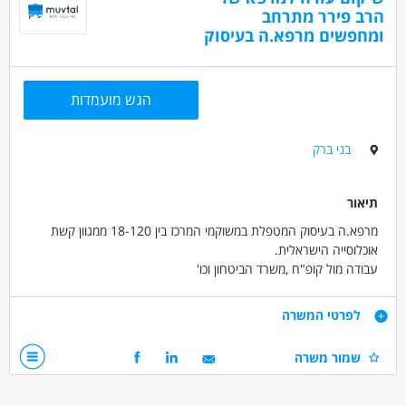
הרב פירר מתרחב
מחסנים ולוגיסטיקה - מחסנאי/ת ממוחשב
ומחפשים מרפא.ה בעיסוק
מחסנים ולוגיסטיקה - מלקטים
מאפייני משרה
הגש מועמדות
מעל שנה ניסיון
משרה מלאה
בני ברק
תיאור
מרפא.ה בעיסוק המטפלת במשוקמי המרכז בין 18-120 ממגוון קשת
אוכלוסייה הישראלית.
עבודה מול קופ"ח ,משרד הביטחון וכו'
דרישות
לפרטי המשרה
תואר ראשון ותעודת רב"ע חובה
שמור משרה
ניסיון בשיקום נירולוגי ו/או אוקטופדי מבוגרים-חובה.
ידע בעבודת צוות רב מקצועית-יתרון משמעותי מאוד
יחסי אנוש טובים-חובה