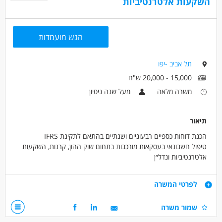
השקעות אלטרנטיביות
הגש מועמדות
תל אביב -יפו
15,000 - 20,000 ש"ח
משרה מלאה
מעל שנה ניסיון
תיאור
הכנת דוחות כספיים רבעוניים ושנתיים בהתאם לתקינת IFRS
טיפול חשבונאי בעסקאות מורכבות בתחום שוק ההון, קרנות, השקעות
אלטרנטיביות ונדל״ן
עבודה שוטפת מול רואי חשבון מבקרים, יועצים חיצוניים וגורמים בחו״ל
ניתוחים חשבונאיים, מקצועיים ובקרה על תהליכים פיננסיים
דרישות
לפרטי המשרה
תמיכה מקצועית בתהליכי קבלת החלטות ובהטמעת תהליכים ונהלים
עבודה אינטנסיבית תחת עומס, במיוחד בתקופות דיווח
רואה/ת חשבון מוסמך/ת - חובה.
שמור משרה
סיום התמחות באחד ממשרדי BIG 4 - חובה