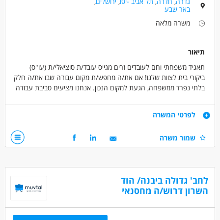
גדרה
,
חדרה
,
תל אביב -יפו
,
ירושלים
,
באר שבע
משרה מלאה
תיאור
תאגיד משפחתי וחם לעובדים זרים מגייס עובד/ת סוציאלי/ת (עו"ס)
ביקורי בית לצוות שלנו! אם את/ה מחפש/ת מקום עבודה שבו את/ה חלק
בלתי נפרד ממשפחה, הגעת למקום הנכון. אנחנו מציעים סביבת עבודה
עוטפת, יחס בגובה העיניים, ותנאים מעולים.
דרישות
לפרטי המשרה
תואר ראשון בעבודה סוציאלית, ורישום בפנקס העו"סים.
שמור משרה
זמינות לביצוע ביקורי בית.
רישיון נהיגה בתוקף.
יחסי אנוש מעולים, אמפתיה גבוהה ויכולת עבודה עצמאית בשטח.
לחב' גדולה ביבנה/ הוד
דרושים בתחום
השרון דרוש/ה מחסנאי
מדעי החברה - עבודה סוציאלית ורווחה