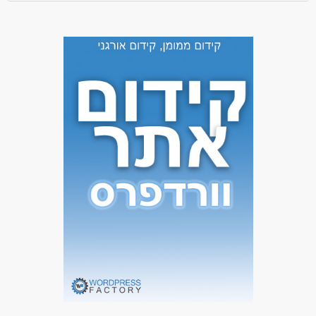
ניסיון בעבודה עם צוות רב מקצועית
דרושים בתחום
רפואה /רפואה אלטרנטיבית - פיזיוטרפיסט/ית
מאפייני משרה
המגזר החרדי
בני 50 פלוס
בני 40 פלוס
בעלי מוגבלויות
דוברי שפות
גמלאים /פנסיונרים
המגזר הדתי
ללא עבר פלילי