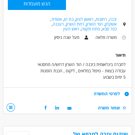
מאפייני משרה
הגש מועמדות
משרה מלאה
יבנה
,
רחובות
,
ראשון לציון
,
בת ים
,
אשדוד
,
אשקלון
,
הוד השרון
,
רמת השרון
,
רעננה
,
כפר סבא
,
פתח תקווה
,
ראש העין
משרה מלאה
מעל שנה ניסיון
תיאור
לחברה בינלאומית ביבנה / הוד השרון דרוש/ה מחסנאי
עבודה בצוות - טיפול במלאים , ליקוט , הכנת הזמנות
5 ימים בשבוע
16:30 - 7:30
שכר בסיס -9683 ש"ח + 55 ש"ח אש"ל ליום עבודה +תנאים מעולים!!
דרישות
לפרטי המשרה
ניסיון כמחסנאי - יתרון
שמור משרה
זמינות מיידית
דרושים בתחום
מחסנים ולוגיסטיקה - מחסנאות ואחסון
שיקום עזרה למרפא של