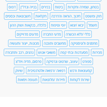
בטחון, שמירה וחקירות
ביטוח
בכירים
בנייה ונדל"ן
דפוס
חוק ומשפט
חינוך, הוראה והדרכה
חקלאות
חשבונאות וכספים
חשמל
יבוא /יצוא
יופי וטיפוח
כלכלה, בנקאות ושוק ההון
כללי /ללא הכשרה
מדעי החברה
מדעים מדוייקים
מחסנים ולוגיסטיקה
מחשבים ותוכנה
מכונות, ייצור ותעשיה
מכירות
מסעדנות ובתי קפה
משאבי אנוש
נהגים, רכב ותחבורה
ספורט
עיצוב, שרטוט וגרפיקה
פרסום, מדיה ויח"צ
קמעונאות ורכש
רפואה /רפואה אלטרנטיבית
שיווק
שירות לקוחות
תיירות /מלונאות
תעופה וימאות