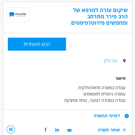
שיקום עזרה למרפא של
דרושים בתחום
הרב פירר מתרחב
רפואה /רפואה אלטרנטיבית - ריפוי בעיסוק
ומחפשים פיזיוטרפיסטים
מאפייני משרה
הגש מועמדות
בני ברק
תיאור
עבודה במשרה מלאה/חלקית
עתודה ניהולית למתאימים
עבודה בסביבה רגועה , נוחה ומחבקת
דרישות
לפרטי המשרה
תעואר ראשון בפיזיותרפה - חובה
שמור משרה
עבודה בשיקום נירולוגי/אורטופדי-יתרון משמעותי