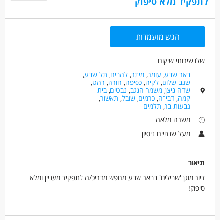
לתפקיד מלא סיפוק
הגש מועמדות
שלו שירותי שיקום
באר שבע
,
עומר
,
מיתר
,
להבים
,
תל שבע
,
שגב-שלום
,
לקיה
,
כסיפה
,
חורה
,
רהט
,
שדה ניצן
,
משמר הנגב
,
נבטים
,
בית
קמה
,
דבירה
,
כרמים
,
שובל
,
תאשור
,
גבעות בר
,
תלמים
משרה מלאה
מעל שנתיים ניסיון
תיאור
דיור מוגן 'שבילים' בבאר שבע מחפש מדריכ/ה לתפקיד מעניין ומלא
סיפוק!
מה בתפקיד?
ליווי וסיוע למתמודדים בפיתוח מיומנויות אישיות,