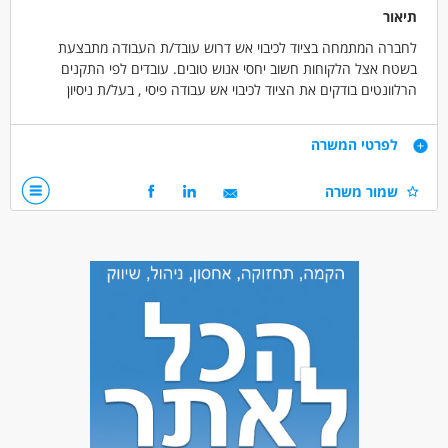
תיאור
לחברה המתמחה בציוד לכיבוי אש דרוש עובד/ת העבודה מתבצעת
בשטח אצל הלקוחות חשוב יחסי אנוש טובים. עובדים לפי התקנים
הרלוונטים בודקים את הציוד לכיבוי אש עבודה פיסי , בעל/ת ניסיון
בשימוש בכלי עבודה
דרישות
לפרטי המשרה
ניסיון בשימוש כלי עבודה
שמור משרה
נכונות לעבודה פיסי ומאומצת
רישיון נהיגה לרכב הילוכים חובה
מעל גיל 27
ניידות
דרושים בתחום
כללי /ללא הכשרה - עובד/ת כללי
מאפייני משרה
לא נדרש ניסיון
עבודה ללא הכשרה
עבודה מיידית
משרה מלאה
דוברי שפות
שירות צבאי מלא