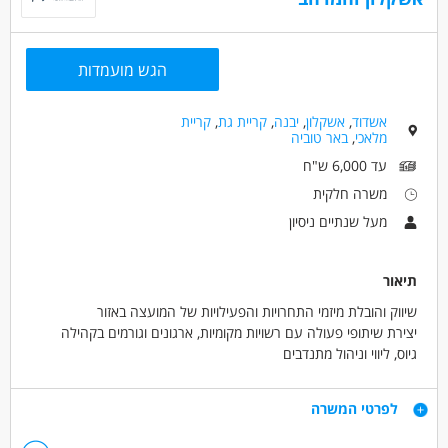
עבודה ללא הכשרה
עבודה מיידית
משרה מלאה
משרה חלקית
סטודנטים
אקדמאים ללא נסיון
הגש מועמדות
אשדוד
,
אשקלון
,
יבנה
,
קריית גת
,
קריית
מלאכי
,
באר טוביה
עד 6,000 ש"ח
משרה חלקית
מעל שנתיים ניסיון
תיאור
שיווק והובלת מיזמי התחרויות והפעילויות של המועצה באזור
יצירת שיתופי פעולה עם רשויות מקומיות, ארגונים וגורמים בקהילה
גיוס, ליווי וניהול מתנדבים
ייזום והפקת פעילויות קהילתיות
פיתוח וקידום פעילות המועצה במרחב האזורי
דרישות
לפרטי המשרה
ניסיון בעבודה מול גופים ציבוריים ופרטיים