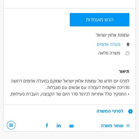
הגש מועמדות
עמותת אלווין ישראל
מעלה אדומים
משרה מלאה
תיאור
למרכז יום חדש של עמותת אלווין ישראל שמוקם במעלה אדומים דרושה
מדריכה שיקומית לעבודה עם אנשים עם מוגבלות.
• התפקיד כולל אחריות לניהול סדר היום של הקבוצה, העברת פעילויות,
הדרכת הקבוצה, השגחה וסיוע אישי
• העבודה כוללת הכשרה מקצועית, הדרכה וליווי אישי, כחלק מצוות רב
דרישות
לפרטי המשרה
מקצועי
• העסקה ישירה ע"י עמותת אלווין ישראל מהיום הראשון, כולל תנאים
שמור משרה
סוציאליים והטבות של העמותה
• אחריות, יוזמה, אמפטיה ויכולת הכלה
• העבודה מתאימה גם לחיילות משוחררות המתחייבות לשנה ומוכרת
• יכולת להפעיל קבוצה