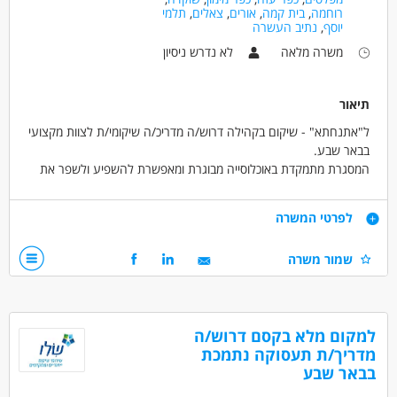
רוחמה
,
בית קמה
,
אורים
,
צאלים
,
תלמי
יוסף
,
נתיב העשרה
משרה מלאה
לא נדרש ניסיון
תיאור
ל"אתנחתא" - שיקום בקהילה דרוש/ה מדריכ/ה שיקומי/ת לצוות מקצועי
בבאר שבע.
המסגרת מתמקדת באוכלוסייה מבוגרת ומאפשרת להשפיע ולשפר את
שגרת חייהם של הדיירים.
דרישות
לפרטי המשרה
איך ייראה היום שלך?
קשר אישי וחם עם הדיירים.
ניידות - חובה (לא חייב עם רכב)
שמור משרה
ליווי בקידום מטרות אישיות דרך פעילויות מגוונות (הליכות, ספורט, סיוע
יכולת הקשבה, הכלה, אחריות ויוזמה
חברתי והפגת בדידות).
פתיחות וגמישות בעבודה עם אוכלוסייה מבוגרת
תמיכה יומיומית באווירה משפחתית.
אין צורך בניסיון – הכשרה ניתנת במקום.
דרושים בתחום
למקום מלא בקסם דרוש/ה
כללי /ללא הכשרה - עובד/ת כללי
מדעי החברה - סטודנטים
מדריך/ת תעסוקה נתמכת
תנאים:
בבאר שבע
חינוך, הוראה והדרכה - מדריך/ה
משמרות גמישות בשעות היום
סבסוד לימודים לתואר טיפולי