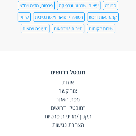
ספורט
עיצוב, שרטוט וגרפיקה
פרסום, מדיה ויח"צ
קמעונאות ורכש
רפואה /רפואה אלטרנטיבית
שיווק
שירות לקוחות
תיירות /מלונאות
תעופה וימאות
מובטל דרושים
אודות
צור קשר
מפת האתר
"מובטל" דרושים
תקנון /מדיניות פרטיות
הצהרת נגישות