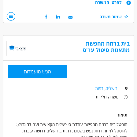
דרישות
לפרטי המשרה
נכונות לעבודת משמרות
שמור משרה
סדר וארגון
אחריות אישית
עברית- דיבור קריאה וכתיבה ברמה טובה
בית ברמה מחפשת
דרושים בתחום
מתאמת טיפול עו"ס
כללי /ללא הכשרה - עובד/ת כללי
מאפייני משרה
הגש מועמדות
לא נדרש ניסיון
משרה מלאה
עבודת משמרות
חיילים משוחררים
ירושלים
,
רמות
משרה חלקית
תיאור
הוסטל בית ברמה מחפשת עובדת סוציאלית מקצועית ועם לב גדול(:
להוסטל למתמודדות נפש בשכונת רמות בירושלים דרושה עובדת