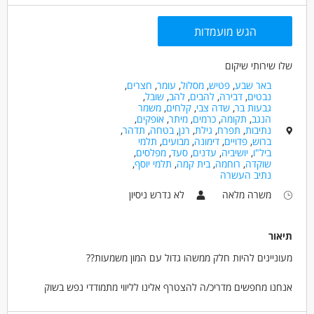
אפשרויות קידום
מאפייני משרה
הגש מועמדות
לא נדרש ניסיון
עבודה מיידית
משרה מלאה
משרה חלקית
סטודנטים
אקדמאים ללא נסיון
שלו שירותי שיקום
בני 40 פלוס
חיילים משוחררים
באר שבע
,
פטיש
,
מסלול
,
עומר
,
חצרים
,
נבטים
,
דבירה
,
להבים
,
להב
,
שובל
,
גבעות בר
,
שדה צבי
,
קלחים
,
משמר
הנגב
,
תקומה
,
כרמים
,
מיתר
,
אופקים
,
נתיבות
,
תפרח
,
גילת
,
רנן
,
בטחה
,
תדהר
,
ברוש
,
פדויים
,
דימונה
,
מבועים
,
תלמי
ביל"ו
,
יושיביה
,
עדנים
,
סעד
,
מפלסים
,
שוקדה
,
רוחמה
,
בית קמה
,
תלמי יוסף
,
נתיב העשרה
משרה מלאה
לא נדרש ניסיון
תיאור
מעוניינים להיות חלק ממשהו גדול עם המון משמעות??
אנחנו מחפשים מדריכ/ה להצטרף אלינו לליווי מתמודדי נפש בשוק
העבודה באזור באר שבע על מנת לסייע להם להשתלב בעבודה ולקבל