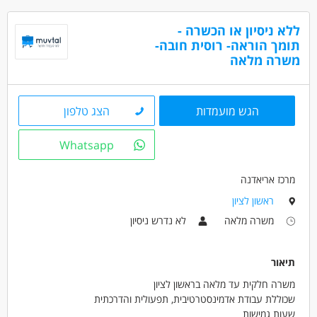
כעבודה מועדפת
• עבודה מעולה בצוות
• המשרה פונה לכל המגדרים
• ניסיון בתחום המוגבלויות - יתרון
ללא ניסיון או הכשרה -
תומך הוראה- רוסית חובה-
דרושים בתחום
משרה מלאה
כללי /ללא הכשרה - מטפלים
מאפייני משרה
הגש מועמדות
הצג טלפון
משרה מלאה
בני 50 פלוס
בני 40 פלוס
Whatsapp
חיילים משוחררים
אמהות
המגזר הדתי
ללא עבר פלילי
מרכז אריאדנה
ראשון לציון
משרה מלאה
לא נדרש ניסיון
תיאור
משרה חלקית עד מלאה בראשון לציון
שכוללת עבודת אדמינסטרטיבית, תפעולית והדרכתית
שעות גמישות