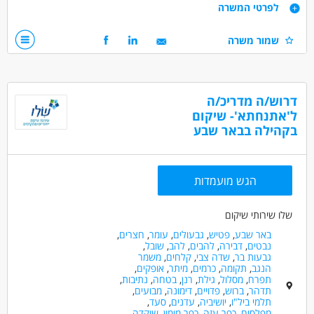
דרישות
לפרטי המשרה
בניה ועבודה על תוכנית השיקום של המתמודד/ת
וניהול עצמי במגוון תחומי החיים.
רצון לעזור לאחר
שמור משרה
תינתן הכשרה מקצועית קבועה!
אמפתיה ואסרטיביות
היקף משרה גמיש
למתאימים.ות:
עבודה במשרה מלאה עם שעות גמישות
דרושים בתחום
דרוש/ה מדריכ/ה
אפשרויות פיתוח וקידום,
חינוך, הוראה והדרכה - מדריך/ה
ל'אתנחתא'- שיקום
סבסוד לימודים לתואר טיפולי,
בקהילה בבאר שבע
כללי /ללא הכשרה - עובד/ת כללי
מדעי החברה - סטודנטים
המלצה לתואר שני ועוד!
מאפייני משרה
הגש מועמדות
מעל שנתיים ניסיון
עבודה ללא ניסיון
עבודה מיידית
משרה מלאה
משרה חלקית
סטודנטים
שלו שירותי שיקום
אקדמאים ללא נסיון
בני 40 פלוס
חיילים משוחררים
באר שבע
,
פטיש
,
גבעולים
,
עומר
,
חצרים
,
נבטים
,
דבירה
,
להבים
,
להב
,
שובל
,
גבעות בר
,
שדה צבי
,
קלחים
,
משמר
הנגב
,
תקומה
,
כרמים
,
מיתר
,
אופקים
,
תפרח
,
מסלול
,
גילת
,
רנן
,
בטחה
,
נתיבות
,
תדהר
,
ברוש
,
פדויים
,
דימונה
,
מבועים
,
תלמי ביל"ו
,
יושיביה
,
עדנים
,
סעד
,
מפלסים
,
כפר עזה
,
כפר מימון
,
שוקדה
,