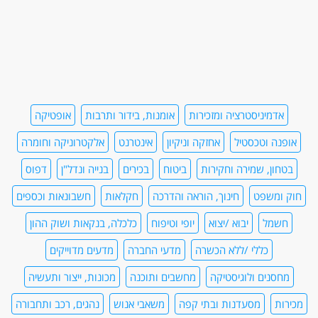
אדמיניסטרציה ומזכירות
אומנות, בידור ותרבות
אופטיקה
אופנה וטכסטיל
אחזקה וניקיון
אינטרנט
אלקטרוניקה וחומרה
בטחון, שמירה וחקירות
ביטוח
בכירים
בנייה ונדל"ן
דפוס
חוק ומשפט
חינוך, הוראה והדרכה
חקלאות
חשבונאות וכספים
חשמל
יבוא /יצוא
יופי וטיפוח
כלכלה, בנקאות ושוק ההון
כללי /ללא הכשרה
מדעי החברה
מדעים מדוייקים
מחסנים ולוגיסטיקה
מחשבים ותוכנה
מכונות, ייצור ותעשיה
מכירות
מסעדנות ובתי קפה
משאבי אנוש
נהגים, רכב ותחבורה