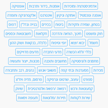
אדמיניסטרציה ומזכירות
אומנות, בידור ותרבות
אופטיקה
אופנה וטכסטיל
אחזקה וניקיון
אינטרנט
אלקטרוניקה וחומרה
בטחון, שמירה וחקירות
ביטוח
בכירים
בנייה ונדל"ן
דפוס
חוק ומשפט
חינוך, הוראה והדרכה
חקלאות
חשבונאות וכספים
חשמל
יבוא /יצוא
יופי וטיפוח
כלכלה, בנקאות ושוק ההון
כללי /ללא הכשרה
מדעי החברה
מדעים מדוייקים
מחסנים ולוגיסטיקה
מחשבים ותוכנה
מכונות, ייצור ותעשיה
מכירות
מסעדנות ובתי קפה
משאבי אנוש
נהגים, רכב ותחבורה
ספורט
עיצוב, שרטוט וגרפיקה
פרסום, מדיה ויח"צ
קמעונאות ורכש
רפואה /רפואה אלטרנטיבית
שיווק
שירות לקוחות
תיירות /מלונאות
תעופה וימאות