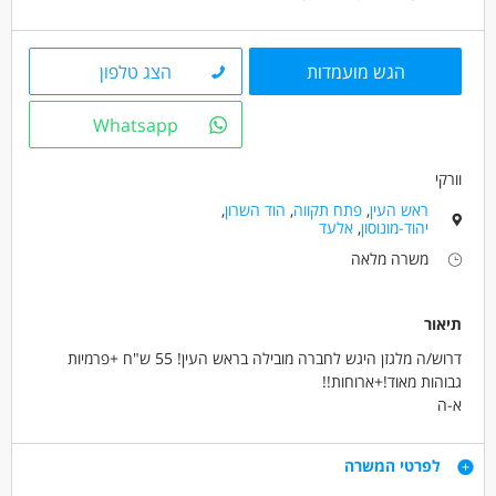
הגש מועמדות
הצג טלפון
Whatsapp
וורקי
ראש העין
,
פתח תקווה
,
הוד השרון
,
יהוד-מונוסון
,
אלעד
משרה מלאה
תיאור
דרוש/ה מלגזן היגש לחברה מובילה בראש העין! 55 ש"ח +פרמיות
גבוהות מאוד!+ארוחות!!
א-ה
08:00-17:00
קליטה ישירה לחברה מובילה בתחומה עם תנאים מעולים וסביבת עבודה
דרישות
לפרטי המשרה
מעולה!