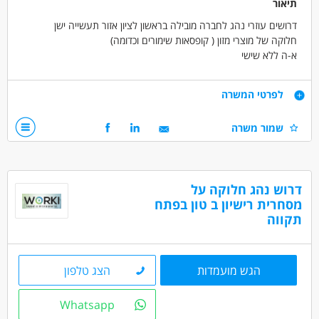
תיאור
דרושים עוזרי נהג לחברה מובילה בראשון לציון אזור תעשייה ישן
חלוקה של מוצרי מזון ( קופסאות שימורים וכדומה)
א-ה ללא שישי
06:00-14:00 !! 8 שעות עבודה!!
שכר 9000 ש"ח
דרישות
לפרטי המשרה
ניסיון כעוזר נהג - חובה
הגעה עצמאית למקום עבודה
עדיפות לניסיון קודם
שמור משרה
דרושים בתחום
מחסנים ולוגיסטיקה - מחסנאות ואחסון
דרוש נהג חלוקה על
מחסנים ולוגיסטיקה - מלקטים
מסחרית רישיון ב טון בפתח
נהגים, רכב ותחבורה - עוזר/ת נהג
תקווה
מאפייני משרה
משרה מלאה
עבודה לפי שעות
הגש מועמדות
הצג טלפון
Whatsapp