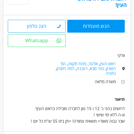
העין!
מאפייני משרה
עבודה עם רכב צמוד
משרה מלאה
עבודה לפי שעות
הגש מועמדות
הצג טלפון
Whatsapp
וורקי
ראש העין
,
אלעד
,
פתח תקווה
,
הוד
השרון
,
כפר סבא
,
רעננה
,
רמת השרון
,
נתניה
משרה מלאה
תיאור
דרושים נהגי ג' 12 ו 15 טון לחברה מובילה בראש העין!
א-ה ללא ימי שישי !
שכר גבוה מאוד+ משאית צמודה! +תן ביס 55 ש"ח כל יום !
קליטה ישירה לחברה מובילה עם תנאים מעולים!