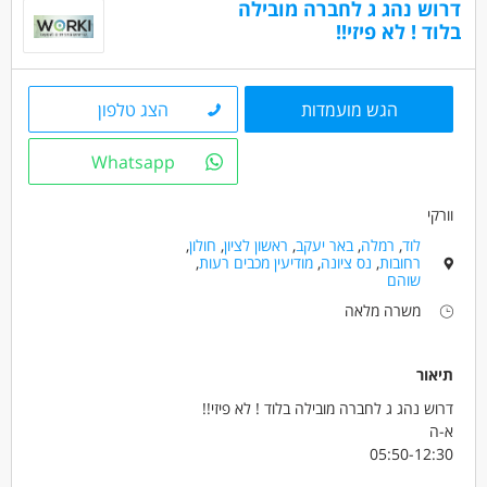
נהגים, רכב ותחבורה - נהג/ת חלוקה
דרוש נהג ג לחברה מובילה
בלוד ! לא פיזי!!
מחסנים ולוגיסטיקה - מחסנאות ואחסון
מחסנים ולוגיסטיקה - מלקטים
הגש מועמדות
הצג טלפון
מאפייני משרה
משרה מלאה
Whatsapp
וורקי
לוד
,
רמלה
,
באר יעקב
,
ראשון לציון
,
חולון
,
רחובות
,
נס ציונה
,
מודיעין מכבים רעות
,
שוהם
משרה מלאה
תיאור
דרוש נהג ג לחברה מובילה בלוד ! לא פיזי!!
א-ה
05:50-12:30
שכר 10500 ש"ח +משאית צמודה !