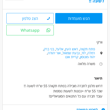
לשעה !!
הגש מועמדות
הצג טלפון
Whatsapp
וורקי
פתח תקווה
,
ראש העין
,
אלעד
,
בני ברק
,
רמלה
,
לוד
,
גבעת שמואל
,
אור יהודה
,
יהוד-מונוסון
,
קריית אונו
משרה מלאה
תיאור
דרוש מלגזן לחברה מובילה בפתח תקווה! 55 ש"ח לשעה !!
שכר 55 ש"ח +נכונות לשעות נוספות
עובד חברה עם כל התנאים הסוציאליים!
משרה מעולה עם תנאים מעולים!
דרישות
לפרטי המשרה