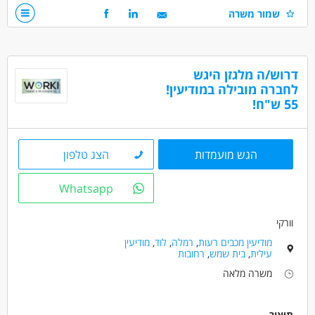
ניסיון על מלגזת היגש
שמור משרה
דרושים בתחום
מחסנים ולוגיסטיקה - מחסנאות ואחסון
דרוש/ה מלגזן היגש
נהגים, רכב ותחבורה - מלגזה
לחברה מובילה במודיעין!
מחסנים ולוגיסטיקה - מחסנאי/ת ממוחשב
55 ש"ח!
מאפייני משרה
משרה מלאה
הגש מועמדות
הצג טלפון
Whatsapp
וורקי
מודיעין מכבים רעות
,
רמלה
,
לוד
,
מודיעין
עילית
,
בית שמש
,
רחובות
משרה מלאה
תיאור