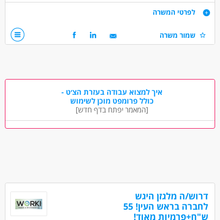
אין פירוק משטחים!
דרישות
לפרטי המשרה
אין הגבלה של גיל !
יש ג'ק חשמלי!
שמור משרה
משאית צמודה!
מעל גיל 24 ומעל שנתיים רישיון!
דרושים בתחום
נהגים, רכב ותחבורה - מלגזה
נהגים, רכב ותחבורה - נהג/ת חלוקה
איך למצוא עבודה בעזרת הצ׳ט -
נהגים, רכב ותחבורה - נהג/ת שינוע
כולל פרומפט מוכן לשימוש
[המאמר יפתח בדף חדש]
מאפייני משרה
משרה מלאה
עבודה לפי שעות
דרוש/ה מלגזן היגש
לחברה בראש העין! 55
ש"ח+פרמיות מאוד!