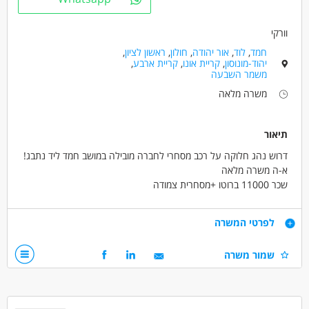
וורקי
חמד
,
לוד
,
אור יהודה
,
חולון
,
ראשון לציון
,
יהוד-מונוסון
,
קריית אונו
,
קריית ארבע
,
משמר השבעה
משרה מלאה
תיאור
דרוש נהג חלוקה על רכב מסחרי לחברה מובילה במושב חמד ליד נתבג!
א-ה משרה מלאה
שכר 11000 ברוטו +מסחרית צמודה
קליטה ישירה לחברה מובילה עם תנאים טובים
רישיון ב' 4 טון או רישיון ג' 12 טון
דרישות
לפרטי המשרה
שמור משרה
ניסיון בחלוקה חובה
דרושים בתחום