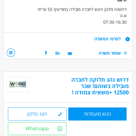
דרוש/ה מלגזן היגש לחברה מובילה במודיעין! 55 ש"ח!
א-ה
07:30-16:30
שכר 55 ש"ח +החזר נסיעות!
מקום עבודה מסודר ונעים מאוד !
דרישות
לפרטי המשרה
ניסיון על הגש
שמור משרה
דרושים בתחום
מחסנים ולוגיסטיקה - מחסנאות ואחסון
דרוש נהג חלוקה לחברה
נהגים, רכב ותחבורה - מלגזה
מחסנים ולוגיסטיקה - מלקטים
מובילה בשוהם! שכר
12500 +משאית צמודה !
מאפייני משרה
משרה מלאה
עבודה לפי שעות
הגש מועמדות
הצג טלפון
Whatsapp