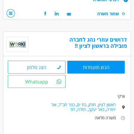
רישיון מלגזה
שמור משרה
דרושים בתחום
מחסנים ולוגיסטיקה - מחסנאי/ת ממוחשב
דרושים עוזרי נהג לחברה
מחסנים ולוגיסטיקה - מלקטים
נהגים, רכב ותחבורה - מלגזה
מובילה בראשון לציון !!
מאפייני משרה
משרה מלאה
עבודת משמרות
עבודה לפי שעות
הגש מועמדות
הצג טלפון
Whatsapp
וורקי
ראשון לציון
,
חולון
,
בת ים
,
כפר חב"ד
,
אור
יהודה
,
באר יעקב
,
רמלה
,
לוד
משרה מלאה