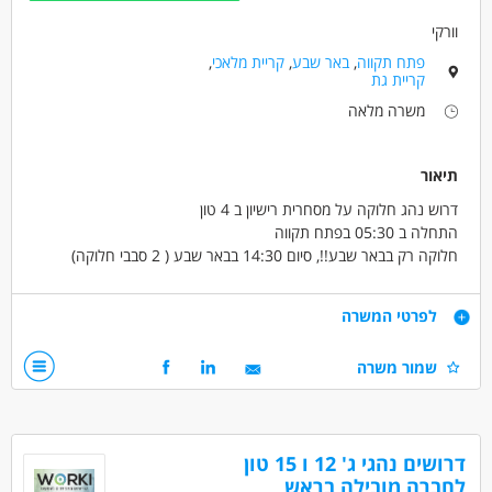
וורקי
פתח תקווה
,
באר שבע
,
קריית מלאכי
,
קריית גת
משרה מלאה
תיאור
דרוש נהג חלוקה על מסחרית רישיון ב 4 טון
התחלה ב 05:30 בפתח תקווה
חלוקה רק בבאר שבע!!, סיום 14:30 בבאר שבע ( 2 סבבי חלוקה)
שישי לסירוגין סבב אחד קטן
שכר 9500 נטו ביד +רכב דוקטו צמוד
דרישות
לפרטי המשרה
רישיון ב' 4 טון
שמור משרה
דרושים בתחום
נהגים, רכב ותחבורה - נהג/ת חלוקה
דרושים נהגי ג' 12 ו 15 טון
נהגים, רכב ותחבורה - נהג/ת שינוע
לחברה מובילה בראש
נהגים, רכב ותחבורה - נהג/ת מונית