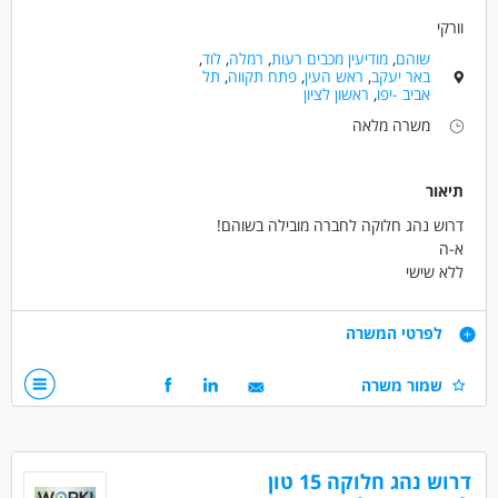
וורקי
שוהם
,
מודיעין מכבים רעות
,
רמלה
,
לוד
,
באר יעקב
,
ראש העין
,
פתח תקווה
,
תל
אביב -יפו
,
ראשון לציון
משרה מלאה
תיאור
דרוש נהג חלוקה לחברה מובילה בשוהם!
א-ה
ללא שישי
שכר 12500 +משאית צמודה !
כל שנה מענק של 4000 שח נטו לבנק!
דרישות
לפרטי המשרה
אחרי שנה השכר עולה !
רישיון ג' מעל גיל 24 ושנתיים ניסיון חובה!
שמור משרה
דרושים בתחום
נהגים, רכב ותחבורה - מלגזה
דרוש נהג חלוקה 15 טון
נהגים, רכב ותחבורה - נהג/ת חלוקה