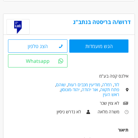
נכונות לעשות מרובות/סופ"ש
גמישות
ראש גדול
דרוש/ה בריסטה בנתב"ג
אנגלית ברמה בסיסית - חובה
דרושים בתחום
הגש מועמדות
הצג טלפון
מאפייני משרה
מעל שנה ניסיון
משרה מפוצלת
עבודה עם שעות נוספות
Whatsapp
עבודה מיידית
משרה מלאה
עבודה לפי שעות
אילנס קפה בע"מ
לוד
,
רמלה
,
מודיעין מכבים רעות
,
שוהם
,
פתח תקווה
,
אור יהודה
,
יהוד-מונוסון
,
ראש העין
לא צוין שכר
משרה מלאה
לא נדרש ניסיון
תיאור