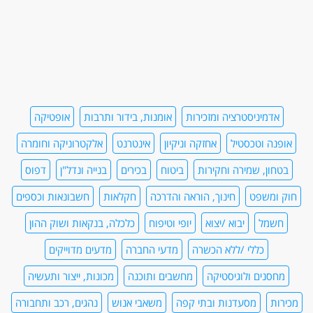
אדמיניסטרציה ומזכירות
אומנות, בידור ותרבות
אופטיקה
אופנה וטכסטיל
אחזקה וניקיון
אינטרנט
אלקטרוניקה וחומרה
בטחון, שמירה וחקירות
ביטוח
בכירים
בנייה ונדל"ן
דפוס
חוק ומשפט
חינוך, הוראה והדרכה
חקלאות
חשבונאות וכספים
חשמל
יבוא /יצוא
יופי וטיפוח
כלכלה, בנקאות ושוק ההון
כללי /ללא הכשרה
מדעי החברה
מדעים מדוייקים
מחסנים ולוגיסטיקה
מחשבים ותוכנה
מכונות, ייצור ותעשיה
מכירות
מסעדנות ובתי קפה
משאבי אנוש
נהגים, רכב ותחבורה