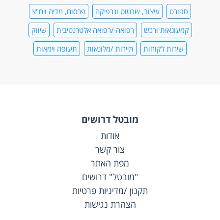
ספורט
עיצוב, שרטוט וגרפיקה
פרסום, מדיה ויח"צ
קמעונאות ורכש
רפואה /רפואה אלטרנטיבית
שיווק
שירות לקוחות
תיירות /מלונאות
תעופה וימאות
מובטל דרושים
אודות
צור קשר
מפת האתר
"מובטל" דרושים
תקנון /מדיניות פרטיות
הצהרת נגישות