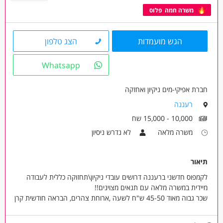
משרה חמה פלוס
הגש מועמדות
הצג טלפון
Whatsapp
חברת אפיקי-מים ניקיון ואחזקה
רעננה
10,000 - 15,000 שח
משרה מלאה
לא נדרש ניסיון
תיאור
לקמפוס חדשני ברעננה דרושים עובדי ניקיון\תחזוקה כללית לעבודה
מיידית במשרה מלאה עם תנאים מצוינים!!
שכר גבוה מאוד 45-50 ש"ח לשעה ,ארוחת צהרים, הבראה חודשית קרן
פנסיה קרן השתלמות וגמל
עבודה לטווח ארוך!!! בונוס חודשי למתמידים!!