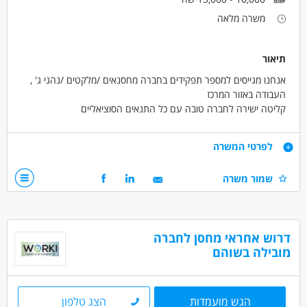
משרה מלאה
תיאור
אנחנו מגייסים למספר תפקידים בחברה מחסנאים /מלקטים /נהגי ג' ,
העבודה באזור המרכז
קליטה ישירה לחברה טובה עם כל התנאים הסוציאליים
יש ארוחות
יש מענק התמדה
דרישות
לפרטי המשרה
ימי עבודה א-ה 08:00-17:00
ללא שישי!
נכונות לעבודה לטווח ארוך
שמור משרה
מיידי!
דרושים בתחום
מחסנים ולוגיסטיקה - מחסנאות ואחסון
דרוש אחראי מחסן לחברה
מחסנים ולוגיסטיקה - מלקטים
מובילה בשוהם
מחסנים ולוגיסטיקה - עובדים כלליים
מאפייני משרה
הגש מועמדות
הצג טלפון