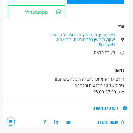
כולל שישי
עבודה ללא ניסיון
בונוס למתמידים
עבודה עם שעות נוספות
עבודה מיידית
משרה מלאה
Whatsapp
עבודה לפי שעות
בני 50 פלוס
בני 40 פלוס
וורקי
ראש העין
,
פתח תקווה
,
רמלה
,
לוד
,
באר
יעקב
,
מודיעין מכבים רעות
,
בית אריה
,
ראשון לציון
משרה מלאה
תיאור
דרוש אחראי מחסן לחברה מובילה בשוהם!!
ניהול של 10 מלקטים ומלגזנים
א-ה 08:00-17:00
ימי שישי לסירוגין 07:30-12:00
רישיון מלגזה חובה!
דרישות
לפרטי המשרה
שכר 65 ש"ח! לשעה+קרן השתלמות +החזר נסיעות +בונוסים
ממוצע שכר 14000 ש"ח!!
ניסיון בניהול עובדים במחסן חובה
שמור משרה
רישיון מלגזה חובה