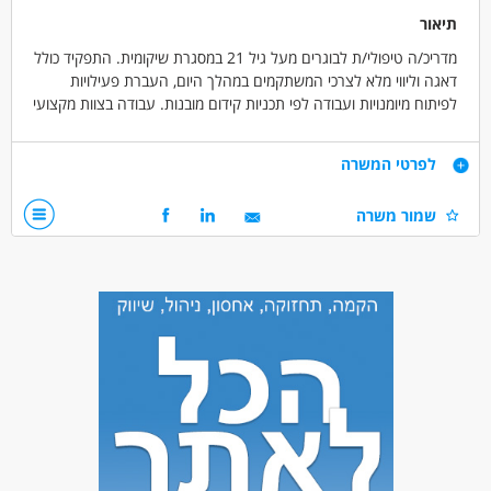
תיאור
מדריכ/ה טיפולי/ת לבוגרים מעל גיל 21 במסגרת שיקומית. התפקיד כולל
דאגה וליווי מלא לצרכי המשתקמים במהלך היום, העברת פעילויות
לפיתוח מיומנויות ועבודה לפי תכניות קידום מובנות. עבודה בצוות מקצועי
ותומך, בסביבה משמעותית עם הכשרה וליווי שוטף בתחום הטיפול
והשיקום. משרה מלאה א'-ה' 07:30-15:30, אופק להתפתחות מקצועית
דרישות
לפרטי המשרה
ועבודה לטווח ארוך.
ניסיון בעבודה עם אנשים עם מוגבלויות – יתרון
שמור משרה
השכלה רלוונטית בתחום – יתרון
רגישות, סבלנות, חום ויכולת הכלה
אמינות ומהימנות אישית
יכולת עבודה בצוות ויחסי אנוש טובים
יכולת התמודדות במצבי לחץ
דרושים בתחום
חינוך, הוראה והדרכה - חינוך מיוחד
חינוך, הוראה והדרכה - מטפל/ת
חינוך, הוראה והדרכה - סייעות /סייעים