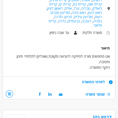
קריית אונו
,
קריית גת
,
קריית ים
,
קריית
ביאליק
,
טבריה
,
ערד
,
אילת
,
ראשון לציון
,
ראש העין
,
ראש פינה
,
מודיעין מכבים
רעות
,
מודיעין עילית
,
חריש
,
חדרה
,
נתניה
,
רעננה
,
גבעתיים
,
גדרה
,
קריית
מלאכי
משרה חלקית
עד שנה ניסיון
תיאור
אנו מחפשים מורה לפיזיקה להוראה מקוונת (אונליין) לתלמידי תיכון
וחטיבה.
היקף המשרה:
מינימום 12 שעות שבועיות בטווח השעות 14:00-21:00
הלוז נקבע על ידי המרכז (אין התעסקות עם זה)
דרישות
לפרטי המשרה
שכר הולם
סביבת עבודה תומכת
שליטה בעברית ברמת שפת אם
שמור משרה
אפשרויות קידום והתפתחות מקצועית
שליטה טובה בשפה הרוסית
ניסיון מוכח בהוראת פיזיקה
יכולת עבודה בסביבה דיגיטלית
זמינות של לפחות 12 שעות שבועיות
דרוש נהג