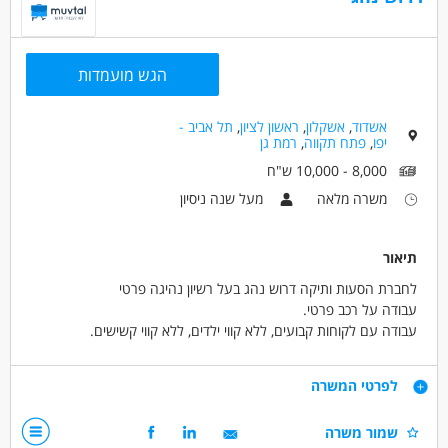
יכולת עבודה בשעות אחר הצהריים וערב (14:00-21:00)
התחייבות לשנת עבודה מלאה
אחריות, רצינות ומחויבות לתפקיד
הגש מועמדות
נא לציין בפנייה ניסיון רלוונטי בהוראת פיזיקה.
אשדוד
,
אשקלון
,
ראשון לציון
,
תל אביב -
רק פניות מתאימות תיעננה.
יפו
,
פתח תקווה
,
רמת גן
8,000 - 10,000 ש"ח
דרושים בתחום
משרה מלאה
מעל שנה ניסיון
חינוך, הוראה והדרכה - מדריך/ה
חינוך, הוראה והדרכה - מורה
חינוך, הוראה והדרכה - מורה פרטי/ת
תיאור
לחברת הסעות ותיקה דרוש נהג בעל רשיון נהיגה פרטי
מאפייני משרה
עבודה על רכב פרטי.
עד שנה ניסיון
עבודה בשעות גמישות
עבודה מהבית
עבודה עם לקוחות קבועים, ללא קווי ילדים, ללא קווי קשישים.
משרה מלאה עם נכונות לשעות נוספות/סופ"ש.
מתאים כעבודה שניה
עבודה עם שעות נוספות
שכר - 40 ש"ח לשעה
עבודה מיידית
משרה חלקית
עבודה לפי שעות
דרישות
לפרטי המשרה
סטודנטים
רשיון נהיגה פרטי מינימום שנתיים
שמור משרה
גיל 24+