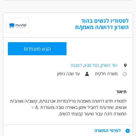
שכר: 100-120 שח (תלוי תעודת הסמכה) בסיס לשיעור (45 דקות) +
דרושים בתחום
בונוסים (על כל ילד, מעל 10 ילדים) + נסיעות - מרחיבים על זה בראיון.
ספורט - הדרכת חוגי ספורט
ספורט - הוראת ספורט
לסטודיו לנשים בהוד
ספורט - מאמן/ת
כל שיעור 45 דקות ולא כל השיעורים מתקיימים באותו מקום כלומר יש
השרון דרוש/ה מאמן/ת
נסיעות בינהם ולכן הצורך בניידות עם רכב
מאפייני משרה
לא נדרש ניסיון
עבודה ללא ניסיון
משרה חלקית
הגש מועמדות
סטודנטים
בני 40 פלוס
חיילים משוחררים
ללא עבר פלילי
הוד השרון
,
כפר סבא
,
רעננה
משרה חלקית
עד שנה ניסיון
תיאור
לסטודיו חדש דרוש/ה מאמנ/ת פרילנסר/ית אנרגטי/ת, קשוב/ה ואוהב/ת
אנשים, שיודע/ת להוביל אימון באווירה טובה ומעודדת 💪✨
המשרה הינה עבור שיעור קבוצתי לנשים.
אם יש לך תשוקה לעולם הכושר ויכולת להרים את האנרגיה בסטודיו –
נשמח להכיר!
דרישות
לפרטי המשרה