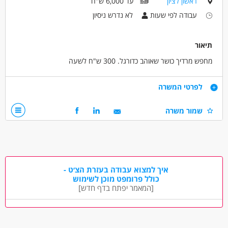
ראשון לציון
עד 6,000 ש"ח
עבודה ללא ניסיון
מתאים כעבודה שניה
עבודה מיידית
עבודה לפי שעות
לא נדרש ניסיון
משרה חלקית
עבודת משמרות
עבודה לפי שעות
תיאור
מחפש מרדיך כושר שאוהב כדורגל. 300 ש"ח לשעה
דרישות
לפרטי המשרה
מדריך כושר מוסמך
שמור משרה
דרושים בתחום
ספורט - הדרכת חוגי ספורט
ספורט - מאמן/ת
מאפייני משרה
איך למצוא עבודה בעזרת הצ׳ט -
כולל פרומפט מוכן לשימוש
לא נדרש ניסיון
עבודה בשעות גמישות
עבודה ללא ניסיון
[המאמר יפתח בדף חדש]
עבודה לפי שעות
אקדמאים ללא נסיון
המגזר החרדי
בני 50 פלוס
בני 40 פלוס