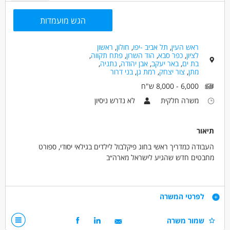
הגש מועמדות
ראש העין
,
תל אביב -יפו
,
חולון
,
ראשון
לציון
,
כפר סבא
,
הוד השרון
,
פתח תקווה
,
בת ים
,
באר יעקב
,
אבן יהודה
,
נתניה
,
מתן
,
צור יצחק
,
רמת גן
,
בני דרור
6,000 - 8,000 ש"ח
משרה חלקית
לא נדרש ניסיון
תיאור
העבודה כמדריך ראשי בחוג פיקלבול לילדים בגילאי יסודי, ספורט
מחבטים חדש שהגיע לישראל מארה״ב
העבודה לשנת הלימודים, מספטמבר עד סוף יוני
דרישות
לפרטי המשרה
החל מ13:00, (יש מערכות שמתחיל אחרי) 2-5 שיעורים ביום, 2-5 ימים
בשבוע.
מחוייבות,ניידות ברכב חובה, רקע באימון ספורט
שמור משרה