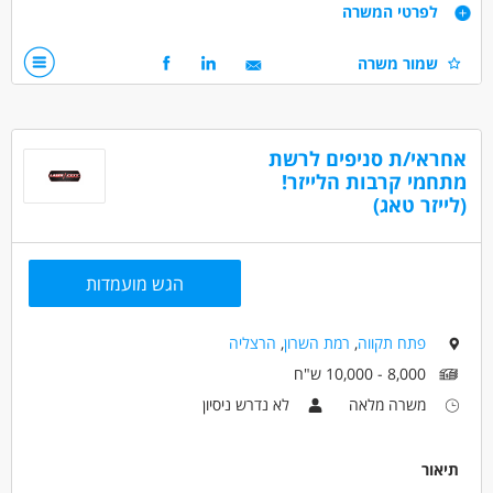
דרישות
לפרטי המשרה
• כושר גופני גבוה
שמור משרה
• רצון ללמוד ולהתפתח בתחום תעופת הגוף
• תודעת שירות גבוהה
• אנגלית ברמה טובה (יתרון)
אחראי/ת סניפים לרשת
דרושים בתחום
מתחמי קרבות הלייזר!
ספורט - מאמן/ת
(לייזר טאג)
מאפייני משרה
הגש מועמדות
לא נדרש ניסיון
עבודה ללא ניסיון
משרה מלאה
אקדמאים ללא נסיון
חיילים משוחררים
יוצאי יחידות קרביות
פתח תקווה
,
רמת השרון
,
הרצליה
8,000 - 10,000 ש"ח
משרה מלאה
לא נדרש ניסיון
תיאור