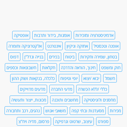
אדמיניסטרציה ומזכירות
אומנות, בידור ותרבות
אופטיקה
אופנה וטכסטיל
אחזקה וניקיון
אינטרנט
אלקטרוניקה וחומרה
בטחון, שמירה וחקירות
ביטוח
בכירים
בנייה ונדל"ן
דפוס
חוק ומשפט
חינוך, הוראה והדרכה
חקלאות
חשבונאות וכספים
חשמל
יבוא /יצוא
יופי וטיפוח
כלכלה, בנקאות ושוק ההון
כללי /ללא הכשרה
מדעי החברה
מדעים מדוייקים
מחסנים ולוגיסטיקה
מחשבים ותוכנה
מכונות, ייצור ותעשיה
מכירות
מסעדנות ובתי קפה
משאבי אנוש
נהגים, רכב ותחבורה
ספורט
עיצוב, שרטוט וגרפיקה
פרסום, מדיה ויח"צ