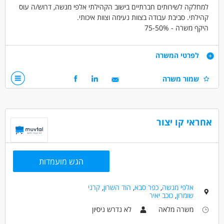
למחלקה לשירותים חברתיים בישוב הקהילתי אלפי מנשה, דרוש/ה עוס
קהילתי. סביבת עבודה בצוות נעימה וצוות איכותי.
היקף משרה - 50%-75
תחילת עבודה - חודש נובמבר.
דרישות
לפרטי המשרה
תואר ראשון בעבודה סוציאלית או סטודנט לעבודה סוציאלית בשנה
שמור משרה
לפרטים נוספים
ג.
נדרשת אוריינטציה לעבודה קהילתית, עבודת צוות, יכולת ארגון
וניהול.
אחראי קו יצור
דרושים בתחום
מדעי החברה - עבודה סוציאלית ורווחה
הגש מועמדות
מאפייני משרה
לא נדרש ניסיון
עבודה מיידית
משרה חלקית
אלפי מנשה
,
כפר סבא
,
הוד השרון
,
קרני
סטודנטים
אקדמאים ללא נסיון
שומרון
,
כוכב יאיר
משרה מלאה
לא נדרש ניסיון