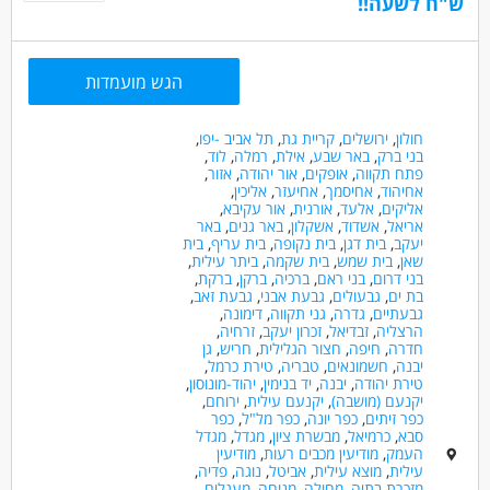
ש"ח לשעה!!
הגש מועמדות
חולון
,
ירושלים
,
קריית גת
,
תל אביב -יפו
,
בני ברק
,
באר שבע
,
אילת
,
רמלה
,
לוד
,
פתח תקווה
,
אופקים
,
אור יהודה
,
אזור
,
אחיהוד
,
אחיסמך
,
אחיעזר
,
אליכין
,
אליקים
,
אלעד
,
אורנית
,
אור עקיבא
,
אריאל
,
אשדוד
,
אשקלון
,
באר גנים
,
באר
יעקב
,
בית דגן
,
בית נקופה
,
בית עריף
,
בית
שאן
,
בית שמש
,
בית שקמה
,
ביתר עילית
,
בני דרום
,
בני ראם
,
ברכיה
,
ברקן
,
ברקת
,
בת ים
,
גבעולים
,
גבעת אבני
,
גבעת זאב
,
גבעתיים
,
גדרה
,
גני תקווה
,
דימונה
,
הרצליה
,
זבדיאל
,
זכרון יעקב
,
זרחיה
,
חדרה
,
חיפה
,
חצור הגלילית
,
חריש
,
גן
יבנה
,
חשמונאים
,
טבריה
,
טירת כרמל
,
טירת יהודה
,
יבנה
,
יד בנימין
,
יהוד-מונוסון
,
יקנעם (מושבה)
,
יקנעם עילית
,
ירוחם
,
כפר זיתים
,
כפר יונה
,
כפר מל"ל
,
כפר
סבא
,
כרמיאל
,
מבשרת ציון
,
מגדל
,
מגדל
העמק
,
מודיעין מכבים רעות
,
מודיעין
עילית
,
מוצא עילית
,
אביטל
,
נוגה
,
פדיה
,
מזכרת בתיה
,
מחולה
,
מנוחה
,
מעגלים
,