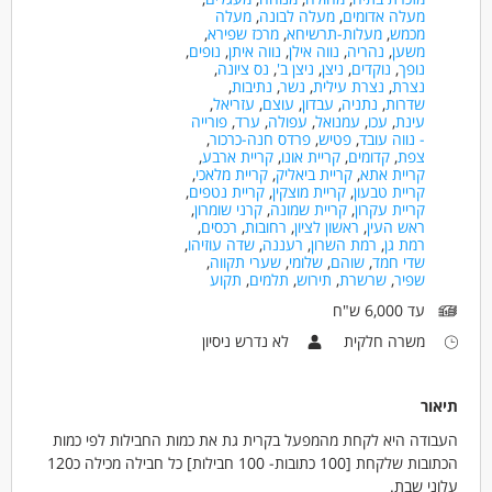
מעלה אדומים
,
מעלה לבונה
,
מעלה
מכמש
,
מעלות-תרשיחא
,
מרכז שפירא
,
משען
,
נהריה
,
נווה אילן
,
נווה איתן
,
נופים
,
נופך
,
נוקדים
,
ניצן
,
ניצן ב'
,
נס ציונה
,
נצרת
,
נצרת עילית
,
נשר
,
נתיבות
,
שדרות
,
נתניה
,
עבדון
,
עוצם
,
עזריאל
,
עינת
,
עכו
,
עמנואל
,
עפולה
,
ערד
,
פורייה
- נווה עובד
,
פטיש
,
פרדס חנה-כרכור
,
צפת
,
קדומים
,
קריית אונו
,
קריית ארבע
,
קריית אתא
,
קריית ביאליק
,
קריית מלאכי
,
קריית טבעון
,
קריית מוצקין
,
קריית נטפים
,
קריית עקרון
,
קריית שמונה
,
קרני שומרון
,
ראש העין
,
ראשון לציון
,
רחובות
,
רכסים
,
רמת גן
,
רמת השרון
,
רעננה
,
שדה עוזיהו
,
שדי חמד
,
שוהם
,
שלומי
,
שערי תקווה
,
שפיר
,
שרשרת
,
תירוש
,
תלמים
,
תקוע
עד 6,000 ש"ח
משרה חלקית
לא נדרש ניסיון
תיאור
העבודה היא לקחת מהמפעל בקרית גת את כמות החבילות לפי כמות
הכתובות שלקחת [100 כתובות- 100 חבילות] כל חבילה מכילה כ120
עלוני שבת.