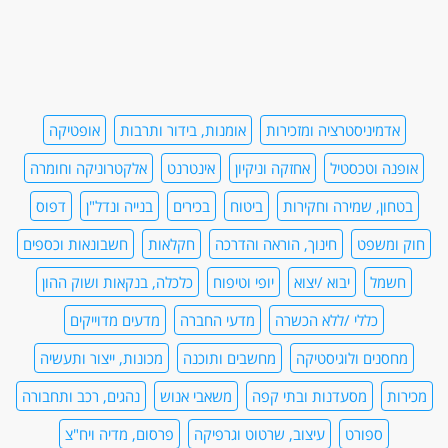
אדמיניסטרציה ומזכירות
אומנות, בידור ותרבות
אופטיקה
אופנה וטכסטיל
אחזקה וניקיון
אינטרנט
אלקטרוניקה וחומרה
בטחון, שמירה וחקירות
ביטוח
בכירים
בנייה ונדל"ן
דפוס
חוק ומשפט
חינוך, הוראה והדרכה
חקלאות
חשבונאות וכספים
חשמל
יבוא /יצוא
יופי וטיפוח
כלכלה, בנקאות ושוק ההון
כללי /ללא הכשרה
מדעי החברה
מדעים מדוייקים
מחסנים ולוגיסטיקה
מחשבים ותוכנה
מכונות, ייצור ותעשיה
מכירות
מסעדנות ובתי קפה
משאבי אנוש
נהגים, רכב ותחבורה
ספורט
עיצוב, שרטוט וגרפיקה
פרסום, מדיה ויח"צ