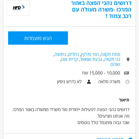
דרושים נהגי הפצה באזור
מסעדנות ובתי קפה - קונדיטור/ית
מסעדנות ובתי קפה - אופה
המרכז -משרה מעולה עם
רכב צמוד !
מאפייני משרה
לא נדרש ניסיון
משרה מלאה
הגש מועמדות
פתח תקווה
,
כפר סירקין
,
נחלים
,
נחושה
,
גני תקווה
,
גבעת שמואל
,
קריית אונו
,
שוהם
10,000 - 15,000 שח
משרה מלאה
לא נדרש ניסיון
תיאור
דרושים נהגי הפצה לפעילות ייחודית מול משרדי ממשלה באזור המרכז.
מה אנחנו מציעים?
שכר גבוה ומתגמל כולל בונוסים
רכב צמוד
משרה מלאה ימים א'-ה'
דרישות