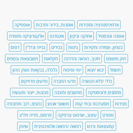
אדמיניסטרציה ומזכירות
אומנות, בידור ותרבות
אופטיקה
אופנה וטכסטיל
אחזקה וניקיון
אינטרנט
אלקטרוניקה וחומרה
בטחון, שמירה וחקירות
ביטוח
בכירים
בנייה ונדל"ן
דפוס
חוק ומשפט
חינוך, הוראה והדרכה
חקלאות
חשבונאות וכספים
חשמל
יבוא /יצוא
יופי וטיפוח
כלכלה, בנקאות ושוק ההון
כללי /ללא הכשרה
מדעי החברה
מדעים מדוייקים
מחסנים ולוגיסטיקה
מחשבים ותוכנה
מכונות, ייצור ותעשיה
מכירות
מסעדנות ובתי קפה
משאבי אנוש
נהגים, רכב ותחבורה
ספורט
עיצוב, שרטוט וגרפיקה
פרסום, מדיה ויח"צ
קמעונאות ורכש
רפואה /רפואה אלטרנטיבית
שיווק