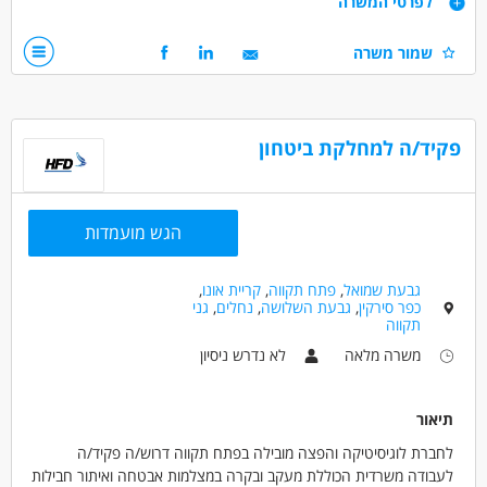
לפרטי המשרה
שישי לסירוגין.
יציאה וחזרה מסניף שוהם לחלוקה
רישיון נהיגה בתוקף
שמור משרה
הזדמנות להצטרף לחברה גדולה ויציבה !
נסיון קודם בהפצה ושליחויות - יתרון גדול
אחריות , אמינות וייצוגיות.
נכונות לעבודה בכל הארץ.
פקיד/ה למחלקת ביטחון
דרושים בתחום
כללי /ללא הכשרה - אריזה
כללי /ללא הכשרה - מפקחים
כללי /ללא הכשרה - סדרן/ית
הגש מועמדות
מאפייני משרה
גבעת שמואל
,
פתח תקווה
,
קריית אונו
,
לא נדרש ניסיון
משרה מלאה
אקדמאים ללא נסיון
כפר סירקין
,
גבעת השלושה
,
נחלים
,
גני
תקווה
בני 40 פלוס
חיילים משוחררים
דוברי שפות
משרה מלאה
לא נדרש ניסיון
המגזר הדתי
תיאור
לחברת לוגיסיטיקה והפצה מובילה בפתח תקווה דרוש/ה פקיד/ה
לעבודה משרדית הכוללת מעקב ובקרה במצלמות אבטחה ואיתור חבילות