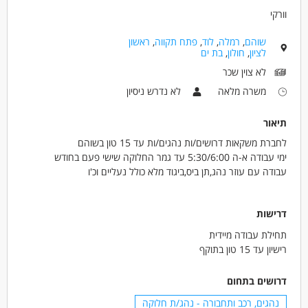
וורקי
שוהם
,
רמלה
,
לוד
,
פתח תקווה
,
ראשון
לציון
,
חולון
,
בת ים
לא צוין שכר
משרה מלאה
לא נדרש ניסיון
תיאור
לחברת משקאות דרושים/ות נהגים/ות עד 15 טון בשוהם
ימי עבודה א-ה 5:30/6:00 עד גמר החלוקה שישי פעם בחודש
עבודה עם עוזר נהג,תן ביס,ביגוד מלא כולל נעליים וכ'ו
דרישות
תחילת עבודה מיידית
רישיון עד 15 טון בתוקף
דרושים בתחום
נהגים, רכב ותחבורה - נהג/ת חלוקה