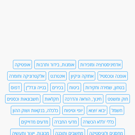
אדמיניסטרציה ומזכירות
אומנות, בידור ותרבות
אופטיקה
אופנה וטכסטיל
אחזקה וניקיון
אינטרנט
אלקטרוניקה וחומרה
בטחון, שמירה וחקירות
ביטוח
בכירים
בנייה ונדל"ן
דפוס
חוק ומשפט
חינוך, הוראה והדרכה
חקלאות
חשבונאות וכספים
חשמל
יבוא /יצוא
יופי וטיפוח
כלכלה, בנקאות ושוק ההון
כללי /ללא הכשרה
מדעי החברה
מדעים מדוייקים
מחסנים ולוגיסטיקה
מחשבים ותוכנה
מכונות, ייצור ותעשיה