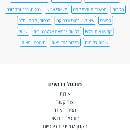
מכירות
מסעדנות ובתי קפה
משאבי אנוש
נהגים, רכב ותחבורה
ספורט
עיצוב, שרטוט וגרפיקה
פרסום, מדיה ויח"צ
קמעונאות ורכש
רפואה /רפואה אלטרנטיבית
שיווק
שירות לקוחות
תיירות /מלונאות
תעופה וימאות
מובטל דרושים
אודות
צור קשר
מפת האתר
"מובטל" דרושים
תקנון /מדיניות פרטיות