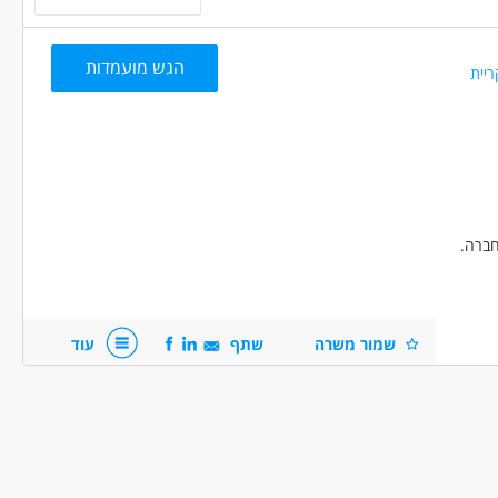
הגש מועמדות
ריית
כז/ת כ"א
לקית
סטודנטים
בני 50 פלוס
בני 40 פלוס
אמהות
חברה.
שמור משרה
שתף
עוד
 - מנהל/ת חשבונות