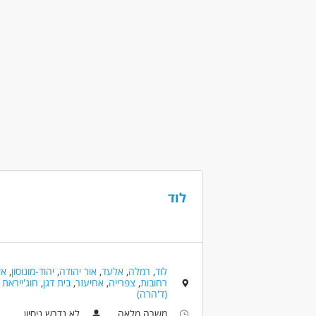
מאפייני משרה
מעל שנתיים ניסיון
עבודה ללא ניסיון
עב
אמהות
לוד
לוד
,
רמלה
,
אלעד
,
אור יהודה
,
יהוד-מונוסון
,
אש
רחובות
,
צפרייה
,
אחיעזר
,
בית דגן
,
חוג'ייראת
(ד'הרה)
משרה מלאה
לא נדרש ניסיון