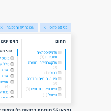
בני 50 פלוס
עכו נהריה והסביבה
תחום
מאפיינים
סוגי מש
אדמיניסטרציה
ומזכירות
(3)
בונוס 
אלקטרוניקה וחומרה
כולל ש
(3)
משרה 
דפוס
(1)
משרה 
חינוך, הוראה והדרכה
מתאים 
(9)
(4)
חשבונאות וכספים
(3)
עבודה 
חשמל
(1)
עבודה
כללי /ללא הכשרה
(8)
גמישו
מדעי החברה
(1)
עבודה 
נמצאו 56 מודעות דרושים רלוונטיות לפי סינון