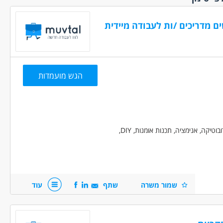
כפרילאנסר.ית
עכו נהריה והסביבה
י.ת
(6)
(56)
ללא הכשרה
עפולה והסביבה
(9)
פתח תקווה והסביבה
לא ניסיון
(22)
(7)
 מהבית
(2)
צפת והסביבה
(5)
 מועדפת
(5)
ראשון לציון רחובות
הגש מועמדות
מיידית
(34)
והסביבה
(8)
עם נסיעות
רמלה לוד מודיעין
(2
והסביבה
(9)
עם רכב צמוד
תל אביב והמרכז
(12)
הדרכת קורסי העשרה לילדים בתחומים: מדעים, רובוטיקה, אנימציה, תכנות אומנות, DIY,
עם שעות
ת
(13)
זמנית
(3)
שמור משרה
שתף
עוד
חלקית
(26)
מלאה
(40)
לפי שעות