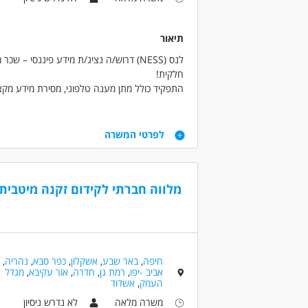
תיאור
לנס (NESS) דרוש/ה נציג/ת מידע פיננסי 
חלקית!
התפקיד כולל מתן מענה טלפוני, מסירת מידע מקצועי
השתלמות, קופות גמל ועוד.
השתלבות בצוות משפחתי ומגובש עם אופציות לה
דרישות
משרה מלאה וגמישה עם אופציה למשרת אם/ סטוד
לפרטי המשרה
תנאים טובים למתאימים/ ות!
דרישות:
תודעת שירות גבוהה - חובה.
מלווה חברתי לקידום זקנה מיטבית
רצינות, מחויבות ומוטיבציה גבוהה - חובה.
דרושים בתחום
שירות לקוחות - מוקדן/ית
שירות לקוחות - נ
חיפה
,
באר שבע
,
אשקלון
,
כפר סבא
,
נהריה
,
אביב -יפו
,
רמת גן
,
חדרה
,
אור עקיבא
,
מגדל
מאפייני משרה
העמק
,
אשדוד
לא נדרש ניסיון
עבודה בשעות גמישות
משרה מלאה
לא נדרש ניסיון