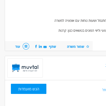
– שכר מתגמל ושעות נוחות עם אופציה למשרה
 וליווי הפונים בנושאים כגון: קרנות
תפתחות מקצועית.
נט , בלוד.
שמור משרה
שתף
עוד
ציג/ת שירות לקוחות
הגש מועמדות
תל
עבודה ללא ניסיון
עבודה ללא הכשרה
בונוס למתמידים