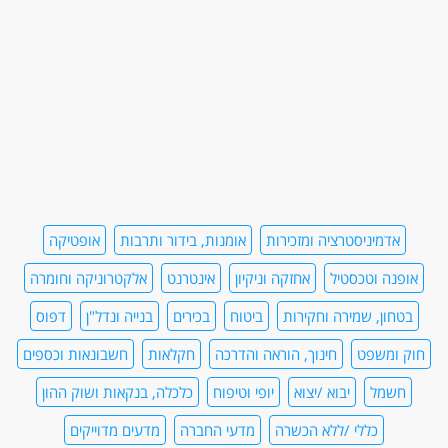
אדמיניסטרציה ומזכירות
אומנות, בידור ותרבות
אופטיקה
אופנה וטכסטיל
אחזקה וניקיון
אינטרנט
אלקטרוניקה וחומרה
בטחון, שמירה וחקירות
ביטוח
בכירים
בנייה ונדל"ן
דפוס
חוק ומשפט
חינוך, הוראה והדרכה
חקלאות
חשבונאות וכספים
חשמל
יבוא /יצוא
יופי וטיפוח
כלכלה, בנקאות ושוק ההון
כללי /ללא הכשרה
מדעי החברה
מדעים מדוייקים