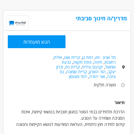
חשבונאות וכספים - חשבות
חשבונאות וכספים - כלכלן/ית
חשבונאות וכספים - רואה חשבון
מדריך/ה חינוך סביבתי
מאפייני משרה
מעל שנתיים ניסיון
עבודה עם נסיעות לחו"ל
רילוקיישן
משרה מלאה
הגש מועמדות
תל אביב -יפו
,
רמת גן
,
קריית אונו
,
אילת
,
רחובות
,
חיפה
,
פתח תקווה
,
גבעת
שמואל
,
יקנעם עילית
,
קריית גת
,
זכרון
יעקב
,
הוד השרון
,
קריית שמונה
,
נס
ציונה
,
אור יהודה
,
יהוד-מונוסון
משרה חלקית
תיאור
הדרכת תלמידים בבתי הספר במגוון תוכניות בנושאי קיימות, איכות
הסביבה ושמירה על הטבע.
קידום למידה חוץ כיתתית, העלאת המודעות לנושא הקיימות והכוונה
לשינוי בתפיסות וההרגלים של התלמידים.