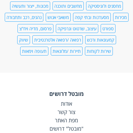
מחסנים ולוגיסטיקה
מחשבים ותוכנה
מכונות, ייצור ותעשיה
מכירות
מסעדנות ובתי קפה
משאבי אנוש
נהגים, רכב ותחבורה
ספורט
עיצוב, שרטוט וגרפיקה
פרסום, מדיה ויח"צ
קמעונאות ורכש
רפואה /רפואה אלטרנטיבית
שיווק
שירות לקוחות
תיירות /מלונאות
תעופה וימאות
מובטל דרושים
אודות
צור קשר
מפת האתר
"מובטל" דרושים