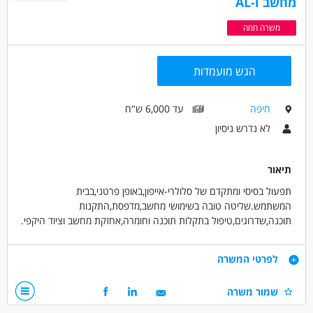
מחשב ו-AL
משרה חמה
הגש מועמדות
חיפה
עד 6,000 ש"ח
לא נדרש ניסיון
תיאור
תפעול בסיסי ומתקדם של סלולרי-אייפון,באופן פרטני,בבית
המשתמש.שליטה טובה בשימושי מחשב,מדפסת,התקנות
תוכנה,שדרוגים,טיפול בתקלות תוכנה וחומרה,אחזקת מחשב וציוד היקפי.
סיוע ועזרה בשליטה מרחוק.
לימוד והדרכה בבינה מלאכותית.נושאים
דרישות
לפרטי המשרה
ברשת:פייסבוק,אינסטגרם,זום,קניות ברשת,אפליקציות.סיוע בנושאים
טכנולוגיים.
ראש טכנולוגי.תושב חיפה והאזור בלבד.סבלני, חרוץ ויסודי.שליטה
שמור משרה
באנגלית.כישורי שפה בכתב ובע"פ.גמישות בימים ושעות,לפי תיאום