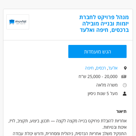
מראש.מפגשים בני 2-4 שעות למפגש. שכר שעתי- 50 ש"ח לשעה.
העבודה מתאימה ל:סטודנטים,אקדמאים בין עבודות,חיילים
משוחררים בוגרי יחידות טכנולוגיות,הנדסאים,טכנאי מחשבים, תלמידי
מנהל פרויקט לחברת
תיכון,במגמות מדעיות,בכיתות ייא - יב.
יזמות ובנייה מובילה
העבודה בחיפה,אחוזה,איזור מרכב חורב.
ברכסים, חיפה ואלעד
הגש מועמדות
דרושים בתחום
מחשבים ותוכנה - הדרכה, הטמעה ויישום
אלעד
,
רכסים
,
חיפה
מחשבים ותוכנה - מהנדס מחשבים /חומרה
20,000 - 25,000 ש"ח
מחשבים ותוכנה - סטודנטים למחשבים
משרה מלאה
מעל 5 שנות ניסיון
מאפייני משרה
לא נדרש ניסיון
עבודה זמנית
עבודה בשעות גמישות
תיאור
עבודה כפרילאנסר.ית /עצמאי.ת
עבודה ללא ניסיון
אחריות להובלת פרויקט בנייה מקצה לקצה — תכנון, ביצוע, תקציב, לו״ז,
מתאים כעבודה שניה
סטודנטים
אקדמאים ללא נסיון
איכות ובטיחות.
נוער
התפקיד משלב אחריות הנדסית, ניהולית ומסחרית, ודורש יכולת עבודה