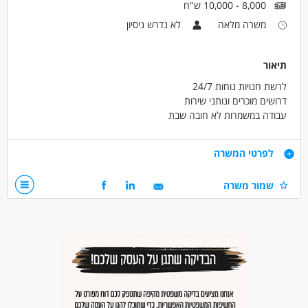
8,000 - 10,000 ש"ח
בני 40 פלוס
משרה מלאה
לא נדרש ניסיון
תיאור
לרשת חנויות נוחות 24/7
דרושים מוכרים ונותני שירות
עבודה במשמרות לא חובה שבת
נחשב כעבודה מועדפת
אפשרי למשרה מלאה/חלקית/זמנית
דרישות
לפרטי המשרה
40 לשעה
חרוצים ויעילים
שמור משרה
דרושים בתחום
מכירות - מוכר/ת
מכירות - מכירות פרונטלי
מאפייני משרה
לא נדרש ניסיון
עבודה מיידית
משרה מלאה
משרה חלקית
משרה זמנית
עבודת משמרות