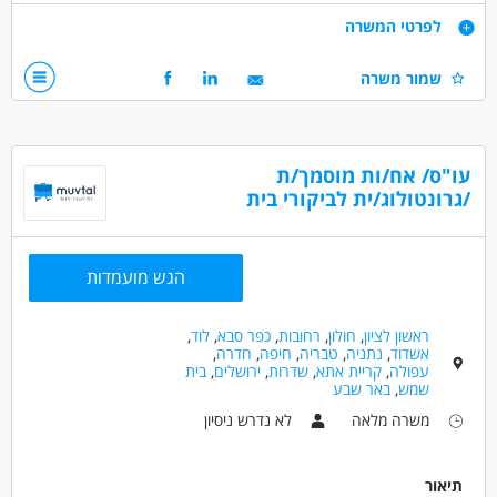
דרישות
לפרטי המשרה
ניסיון בתחום עיצוב ותכנון מטבחים
שמור משרה
דרושים בתחום
עיצוב, שרטוט וגרפיקה - ביצועיסט/ית
עו"ס/ אח/ות מוסמך/ת
עיצוב, שרטוט וגרפיקה - מעצב/ת מטבחים
/גרונטולוג/ית לביקורי בית
עיצוב, שרטוט וגרפיקה - מעצב/ת פנים
מאפייני משרה
הגש מועמדות
כולל שישי
משרה מפוצלת
עבודה בשעות גמישות
עבודה מיידית
ראשון לציון
,
חולון
,
רחובות
,
כפר סבא
,
לוד
,
אשדוד
,
נתניה
,
טבריה
,
חיפה
,
חדרה
,
עפולה
,
קריית אתא
,
שדרות
,
ירושלים
,
בית
שמש
,
באר שבע
משרה מלאה
לא נדרש ניסיון
תיאור