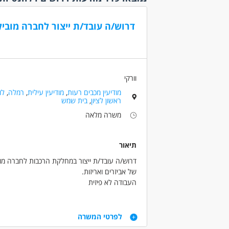
עבודה
עבודה 
דרוש/ה עובד/ת ייצור לחברה מובילה
עבודה 
נוספו
היקף
משרה 
וורקי
משרה 
מודיעין מכבים רעות
,
מודיעין עילית
,
רמלה
,
לו
משרה 
ראשון לציון
,
בית שמש
עבודה 
משרה מלאה
(11)
עבודת
תיאור
קהלי יע
דרוש/ה עובד/ת ייצור במחלקת הרכבות לחברה מובי
אמהות
של אביזרים ואריזות.
אקדמאי
העבודה לא פיזית
(26)
המשרה מתאימה לגברים ולנשים
בני 40 פלוס
א-ה
דרישות
בני 50 פלוס
07:00-16:00- נכונות לשעות נוספות
לפרטי המשרה
שכר 37 ש"ח +ארוחות +הסעות מרמלה לוד וראשון לציון
בעלי מ
נכונות למשרה מלאה