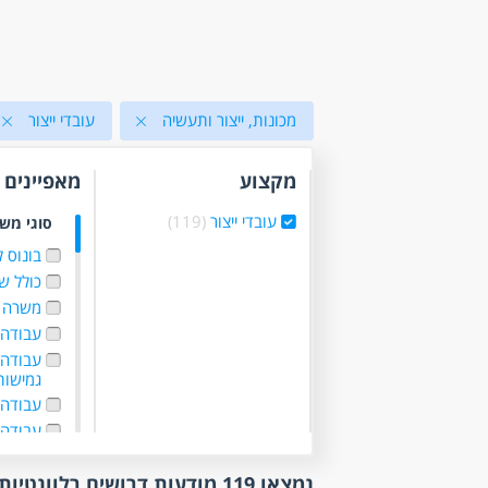
מכונות, ייצור ותעשיה
עובדי ייצור
מקצוע
מאפיינים
עובדי ייצור
(119)
סוגי מש
בונוס 
כולל ש
משרה 
עבודה 
עבודה
גמישו
עבודה 
עבודה 
(16)
עבודה ל
נמצאו 119 מודעות דרושים רלוונטיות לפי סינון