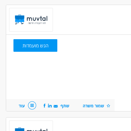
 /פנסיונרים
שפות
(22)
יצור ותעשיה - עובדי ייצור
מחסנים ולוגיסטיקה - מחסנאות ואחסון
הדתי
(20)
החרדי
(22)
 משוחררים
(41)
מרות
עבודה לפי שעות
הגש מועמדות
חידות קרביות
ר פלילי
(21)
טים
(13)
צבאי מלא
(11)
 ניסיון
(61)
שמור משרה
שתף
עוד
 ניסיון
(10)
ה ניסיון
(8)
יים ניסיון
(6)
(1)