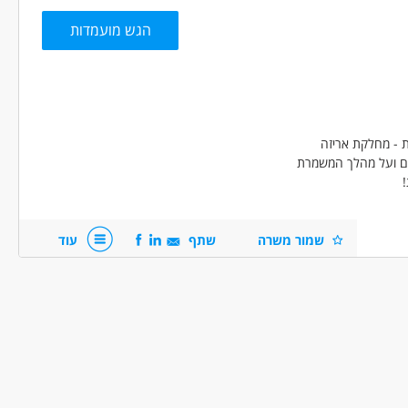
הגש מועמדות
בודה עם שעות נוספות
עבודה מיידית
משרה מלאה
יחידות קרביות
 - מחלקת אריזה
!
שמור משרה
שתף
עוד
ניהול צוות עובדים, הבנה טכנית, יכולת
ה עם מחשב.
ת, ייצור ותעשיה - עובדי ייצור