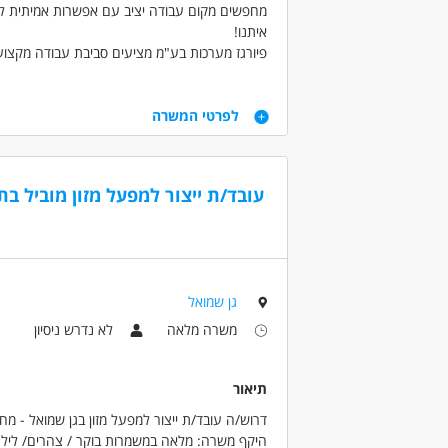
מחפשים מקום עבודה יציב עם אפשרות אמיתית 
איתנו!
פיורגז מערכות בע"מ מציעים סביבת עבודה מקצועי
דרישות
לפרטי המשרה
רקע בתחום ה CNC
ניסיון קודם - יתרון משמעותי לבעלי ניסיון כמפעילי או כו
ניסיון בשימוש בכלי מדידה (קליבר, מיקרומטר, מד גו
עובד/ת ייצור למפעל מזון מוביל בת
ניסיון במחרטות מכרסמות.
היכרות עם בקרי FANUC/MAZAK.
תכונות אופי : אחריות, סדר ודיוק. מוסר עבודה גבו
חיובית ושמחת חיים.
גן שמואל
דרושים בתחום
משרה מלאה
לא נדרש ניסיון
מכונות, ייצור ותעשיה - CNC
מכונות, ייצור
מאפייני משרה
תיאור
לא נדרש ניסיון
עבודה עם שעות נוספות
דרוש/ה עובד/ת ייצור למפעל מזון בגן שמואל - מח
דוברי שפות
ללא עבר פלילי
היקף משרה: מלאה במשמרות בוקר / צהרים/ לילה