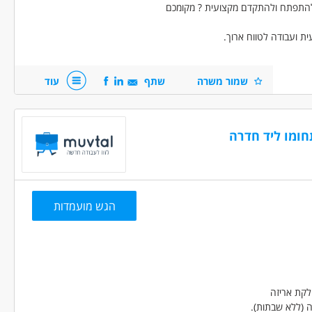
להתפתח ולהתקדם מקצועית ? מקומכם
ת ועבודה לטווח ארוך.
שמור משרה
שתף
עוד
וני CNC.
בה וכדומה).
חומו ליד חדרה
ה, יכולת עבודה בצוות, מוטיבציה,גישה
הגש מועמדות
 ותעשיה - מפעיל/ת מכונות
מכונות, ייצור ותעשיה - עובדי ייצור
עבודה מיידית
משרה מלאה
בני 50 פלוס
בני 40 פלוס
לקת אריזה
 (ללא שבתות).