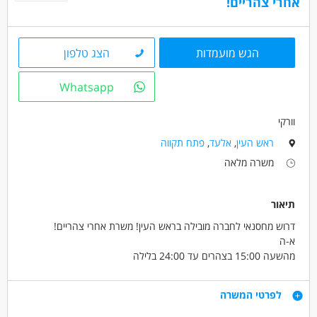
אחרי צהריים!
הגש מועמדות
הצג טלפון
Whatsapp
וורקי
ראש העין
,
אלעד
,
פתח תקווה
משרה מלאה
תיאור
דרוש מחסנאי לחברה מובילה בראש העין! משרת אחרי צהריים!
א-ה
מהשעה 15:00 בצהרים עד 24:00 בלילה
שכר 48 ש"ח ! +55 ש"ח תן ביס כל יום ( אפשר לשמור לתלוש שכר
)+החזר נסיעות
דרישות
לפרטי המשרה
עבודה יחסית קלילה עם תנאים טובים !
קליטה ישירה לחברה !