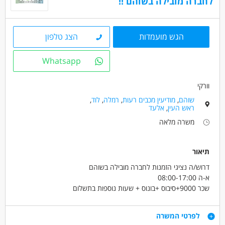
לחברה מובילה בשוהם !!
מאפייני משרה
משרה מלאה
עבודת משמרות
עבודה לפי שעות
הגש מועמדות
הצג טלפון
Whatsapp
וורקי
שוהם
,
מודיעין מכבים רעות
,
רמלה
,
לוד
,
ראש העין
,
אלעד
משרה מלאה
תיאור
דרוש/ה נציגי הזמנות לחברה מובילה בשוהם
א-ה 08:00-17:00
שכר 9000+סיבוס +בונוס + שעות נוספות בתשלום
ימי שישי אחת לחודש 08:00-12:30 -ייחשב כשעות נוספות !
מעקב אחר הזמנות ומענה ללקוחות בנוגע ההזמנות
דרישות
לפרטי המשרה
קליטה ישירה לחברה מובילה בתחומה עם תנאים מעולים וסביבת עבודה