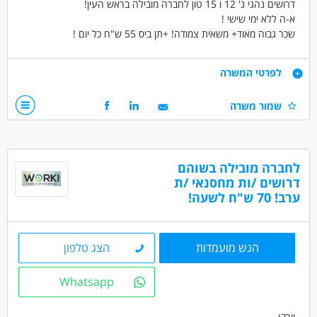
דרושים נהגי ג' 12 ו 15 טון לחברה מובילה בראש העין!
א-ה ללא ימי שישי !
שכר גבוה מאוד+ משאית צמודה! +תן ביס 55 ש"ח כל יום !
קליטה ישירה לחברה מובילה עם תנאים מעולים!
דרישות
לפרטי המשרה
שמור משרה
מעל גיל 24 ומעל שנתיים רישיון ג' וניסיון
לחברה מובילה בשוהם
דרושים בתחום
דרושים /ות מחסנאי /ת
נהגים, רכב ותחבורה - נהג/ת אמבולנס
ערב! 70 ש"ח לשעה!
נהגים, רכב ותחבורה - נהג/ת חלוקה
נהגים, רכב ותחבורה - נהג/ת שינוע
הגש מועמדות
הצג טלפון
מאפייני משרה
Whatsapp
משרה מלאה
וורקי