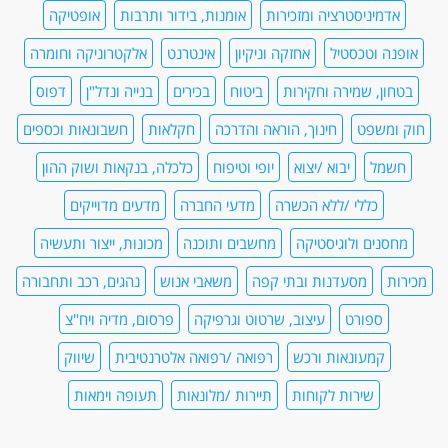
אדמיניסטרציה ומזכירות
אומנות, בידור ותרבות
אופטיקה
אופנה וטכסטיל
אחזקה וניקיון
אינטרנט
אלקטרוניקה וחומרה
בטחון, שמירה וחקירות
ביטוח
בכירים
בנייה ונדל"ן
דפוס
חוק ומשפט
חינוך, הוראה והדרכה
חקלאות
חשבונאות וכספים
חשמל
יבוא /יצוא
יופי וטיפוח
כלכלה, בנקאות ושוק ההון
כללי /ללא הכשרה
מדעי החברה
מדעים מדוייקים
מחסנים ולוגיסטיקה
מחשבים ותוכנה
מכונות, ייצור ותעשיה
מכירות
מסעדנות ובתי קפה
משאבי אנוש
נהגים, רכב ותחבורה
ספורט
עיצוב, שרטוט וגרפיקה
פרסום, מדיה ויח"צ
קמעונאות ורכש
רפואה /רפואה אלטרנטיבית
שיווק
שירות לקוחות
תיירות /מלונאות
תעופה וימאות