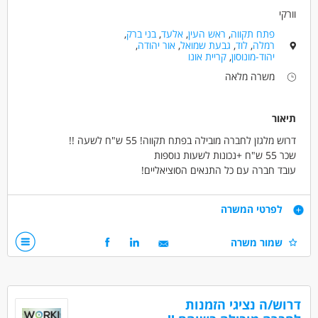
וורקי
פתח תקווה
,
ראש העין
,
אלעד
,
בני ברק
,
רמלה
,
לוד
,
גבעת שמואל
,
אור יהודה
,
יהוד-מונוסון
,
קריית אונו
משרה מלאה
תיאור
דרוש מלגזן לחברה מובילה בפתח תקווה! 55 ש"ח לשעה !!
שכר 55 ש"ח +נכונות לשעות נוספות
עובד חברה עם כל התנאים הסוציאליים!
משרה מעולה עם תנאים מעולים!
דרישות
לפרטי המשרה
רישיון מלגזה
שמור משרה
דרושים בתחום
מחסנים ולוגיסטיקה - מחסנאי/ת ממוחשב
דרוש/ה נציגי הזמנות
מחסנים ולוגיסטיקה - מלקטים
נהגים, רכב ותחבורה - מלגזה