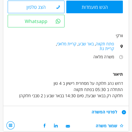
הגש מועמדות
הצג טלפון
Whatsapp
וורקי
פתח תקווה
,
באר שבע
,
קריית מלאכי
,
קריית גת
משרה מלאה
תיאור
דרוש נהג חלוקה על מסחרית רישיון ב 4 טון
התחלה ב 05:30 בפתח תקווה
חלוקה רק בבאר שבע!!, סיום 14:30 בבאר שבע ( 2 סבבי חלוקה)
שישי לסירוגין סבב אחד קטן
שכר 9500 נטו ביד +רכב דוקטו צמוד
דרישות
לפרטי המשרה
רישיון ב' 4 טון
שמור משרה