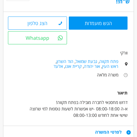
ש"ח!!
חשבונאות וכספים - מנהל/ת חשבונות
חשבונאות וכספים - פקיד/ת הנהח"ש
אדמיניסטרציה ומזכירות - פקיד/ה
הגש מועמדות
הצג טלפון
מאפייני משרה
Whatsapp
משרה מלאה
וורקי
פתח תקווה
,
גבעת שמואל
,
הוד השרון
,
ראש העין
,
אור יהודה
,
קריית אונו
,
אלעד
משרה מלאה
תיאור
דרוש מחסנאי לחברה מובילה בפתח תקווה!
א-ה 08:00-18:00 -יש אפשרות לשעות נוספות למי שרוצה
שישי אחת לחודש 08:00-13:00
שכר 50 ש"ח !
קליטה ישירה לחברה מובילה עם תנאים טובים
דרישות
לפרטי המשרה