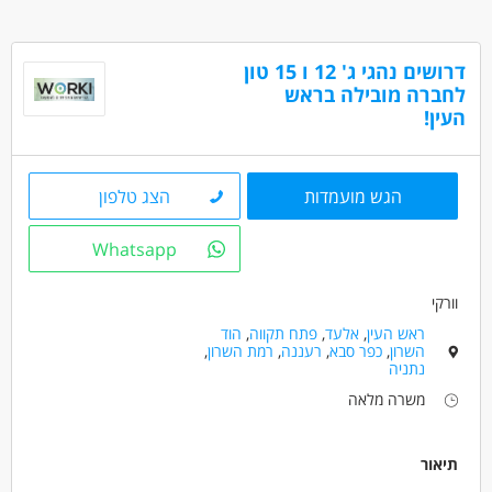
דרושים בתחום
נהגים, רכב ותחבורה - נהג/ת חלוקה
דרושים נהגי ג' 12 ו 15 טון
נהגים, רכב ותחבורה - נהג/ת שינוע
לחברה מובילה בראש
נהגים, רכב ותחבורה - נהג/ת מונית
העין!
מאפייני משרה
עבודה עם רכב צמוד
משרה מלאה
עבודה לפי שעות
הגש מועמדות
הצג טלפון
Whatsapp
וורקי
ראש העין
,
אלעד
,
פתח תקווה
,
הוד
השרון
,
כפר סבא
,
רעננה
,
רמת השרון
,
נתניה
משרה מלאה
תיאור