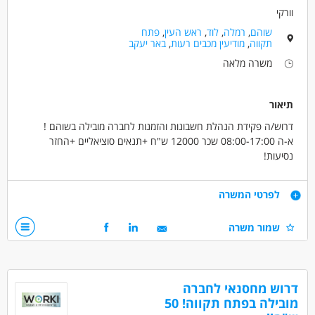
וורקי
שוהם
,
רמלה
,
לוד
,
ראש העין
,
פתח
תקווה
,
מודיעין מכבים רעות
,
באר יעקב
משרה מלאה
תיאור
דרוש/ה פקידת הנהלת חשבונות והזמנות לחברה מובילה בשוהם !
א-ה 08:00-17:00 שכר 12000 ש"ח +תנאים סוציאליים +החזר
נסיעות!
הקלדת הזמנות , הפקת חשבוניות , תעודות משלוח , חיובים בכרטיסי
אשראי
דרישות
לפרטי המשרה
התנהלות שופטת מול סוכני המכירות של החברה ועוד
שמור משרה
דרישות :
ניסיון בפריורטי - חובה!!
ניסיון בתפקיד זהה - חובה!!
תעודת הנהלת חשבונות 1+2 - יתרון רב
דרוש מחסנאי לחברה
מובילה בפתח תקווה! 50
דרושים בתחום