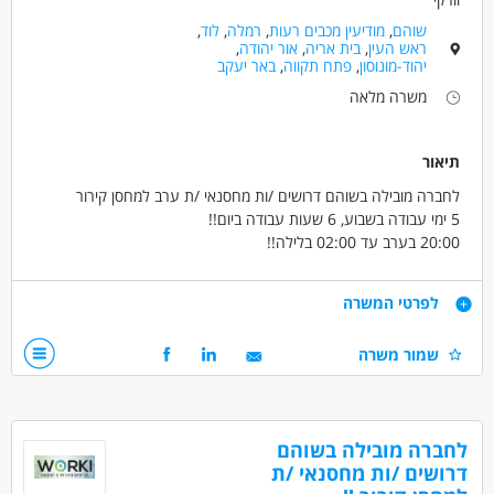
שוהם
,
מודיעין מכבים רעות
,
רמלה
,
לוד
,
ראש העין
,
בית אריה
,
אור יהודה
,
יהוד-מונוסון
,
פתח תקווה
,
באר יעקב
משרה מלאה
תיאור
לחברה מובילה בשוהם דרושים /ות מחסנאי /ת ערב למחסן קירור
5 ימי עבודה בשבוע, 6 שעות עבודה ביום!!
20:00 בערב עד 02:00 בלילה!!
שכר 70 ש"ח לשעה !!+החזר נסיעות!! וקליטה ישירה לחברה !!
דרישות
לפרטי המשרה
נכונות לעבודה במחסן
שמור משרה
דרושים בתחום
מחסנים ולוגיסטיקה - מחסנאות ואחסון
לחברה מובילה בשוהם
מחסנים ולוגיסטיקה - מלקטים
דרושים /ות מחסנאי /ת
כללי /ללא הכשרה - עובד/ת כללי