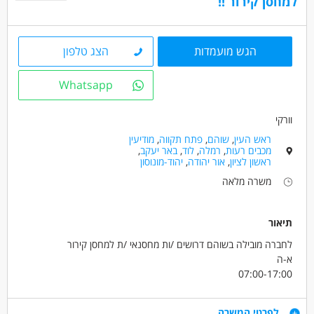
למחסן קירור !!
מאפייני משרה
משרה מלאה
משרה חלקית
עבודת משמרות
הגש מועמדות
הצג טלפון
עבודה לפי שעות
Whatsapp
וורקי
ראש העין
,
שוהם
,
פתח תקווה
,
מודיעין
מכבים רעות
,
רמלה
,
לוד
,
באר יעקב
,
ראשון לציון
,
אור יהודה
,
יהוד-מונוסון
משרה מלאה
תיאור
לחברה מובילה בשוהם דרושים /ות מחסנאי /ת למחסן קירור
א-ה
07:00-17:00
שכר 55 ש"ח לשעה!! +החזר נסיעות !!וקליטה ישירה לחברה !!
דרישות
לפרטי המשרה