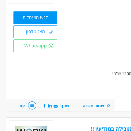
הגש מועמדות
הצג טלפון
Whatsapp
שמור משרה
שתף
עוד
בילה במודיעין !!