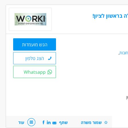
טים
(1)
ה בראשון לציון!
 ניסיון
(2)
, רכב ותחבורה - נהג/ת אוטובוס
נהגים, רכב ותחבורה - נהג/ת גרר
ה ניסיון
(3)
הגש מועמדות
ובות
,
הצג טלפון
Whatsapp
ום הראשון !+תנאים סוציאליים ועליית שכר כל
שמור משרה
שתף
עוד