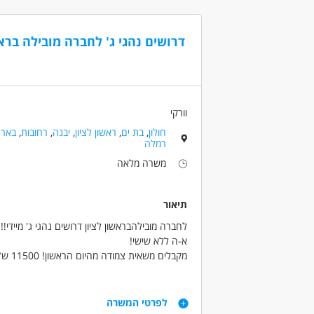
מעל גיל 24 וחובה ניסיון שנתיים לפחות בחלוקה!
דרושים בתחום
דרושים נהגי ג' לחברה מובילה ברא
נהגים, רכב ותחבורה - נהג/ת אוטובוס
נהגי
נהגים, רכב ותחבורה - נהג/ת שינוע
מאפייני משרה
וורקי
משרה מלאה
חולון
,
בת ים
,
ראשון לציון
,
יבנה
,
רחובות
,
באר 
רמלה
משרה מלאה
תיאור
לחברה מובילהבראשון לציון דרושים נהגי ג' מיידי!!
א-ה ללא שישי!
מקבלים משאית צמודה מהיום הראשון! 11500 ש"ח ברוטו! ביגוד והנעלה! + עוזר נהג!
קליטה ישירה לחברה עם כל התנאים הסוציאליים!
דרישות
לפרטי המשרה