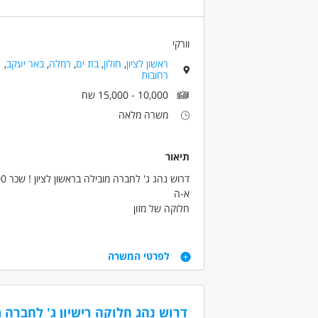
וורקי
ראשון לציון
,
חולון
,
בת ים
,
רמלה
,
באר יעקב
,
רחובות
10,000 - 15,000 שח
משרה מלאה
תיאור
דרוש נהג ג' לחברה מובילה בראשון לציון ! שכר 12000 ש"ח!
א-ה
חלוקה של מזון
12000 ש"ח ברוטו +משאית צמודה+בונוס שנתי !
הראשון זוכה!
דרישות
לפרטי המשרה
דרישות:
רישיון ג' מעל שנתיים
מעל גיל 24
דרוש נהג חלוקה רישיון ג' לחברה מו