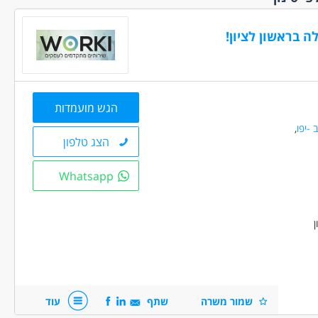
עם שעות
ת
(4)
חלקית
(1)
מלאה
(13)
לפי שעות
(5)
הגש מועמדות
 משמרות
(3)
 -יפו
,
הצג טלפון
ד
ם ללא נסיון
Whatsapp
(3)
(4)
 /פנסיונרים
שפות
(2)
הדתי
(2)
החרדי
(3)
!
שמור משרה
שתף
עוד
ר פלילי
(3)