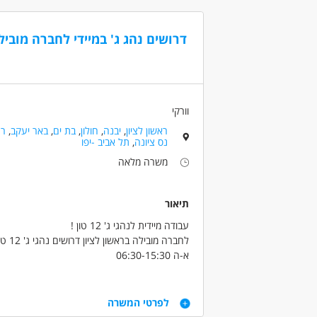
סטודנ
מעל גיל 24 ומעל שנתיים ניסיון בחלוקה!
דרושים נהג ג' במיידי לחברה מוביל
נסיון
דרושים בתחום
לא נדרש
נהגים, רכב ותחבורה - נהג/ת חלוקה
נהגים
מעל שנ
מאפייני משרה
וורקי
משרה מלאה
ראשון לציון
,
יבנה
,
חולון
,
בת ים
,
באר יעקב
,
רח
נס ציונה
,
תל אביב -יפו
משרה מלאה
תיאור
עבודה מיידית לנהגי ג' 12 טון !
לחברה מובילה בראשון לציון דרושים נהגי ג' 12 טון
א-ה 06:30-15:30
ימי שישי לסירוגין 06:30-11:30
שכר 11500 ש"ח! ברוטו +משאית צמודה מהי
דרישות
שנה!
לפרטי המשרה