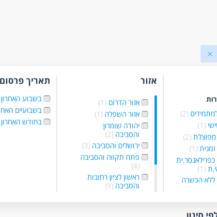
אזור
תאריך פרסום
בשבוע האחרון
רות
אזור הדרום
(1)
בשבועיים האחר
למתמידים
(2)
אזור השפלה
(1)
בחודש האחרון
ישי
(1)
יהודה שומרון
והסביבה
(2)
מפוצלת
(2)
ירושלים והסביבה
(3)
זמנית
(1)
פתח תקווה והסביבה
כפרילאנסר.ית
(4)
י.ת
(1)
ראשון לציון רחובות
ללא הכשרה
והסביבה
(9)
רמלה לוד מודיעין
לא ניסיון
(3)
והסביבה
(7)
מיידית
(4)
תל אביב והמרכז
(10)