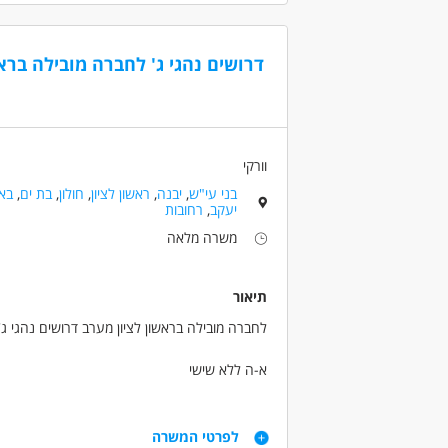
ניסיון בחלוקה חובה! מעל גיל 24
דרושים בתחום
דרושים נהגי ג' לחברה מובילה בראש
נהגים, רכב ותחבורה - נהג/ת אוטובוס
נהגי
נהגים, רכב ותחבורה - נהג/ת שינוע
מאפייני משרה
וורקי
משרה מלאה
עבודה לפי שעות
בני 50 פלוס
בני עי"ש
,
יבנה
,
ראשון לציון
,
חולון
,
בת ים
,
בא
יעקב
,
רחובות
משרה מלאה
תיאור
לחברה מובילה בראשון לציון מערב דרושים נהגי ג' 12 טון מיידי!
א-ה ללא שישי
מקבלים משאית צמודה מהיום הראשון! 11500 ש"ח ברוטו! ביגוד והנעלה! + עוזר נהג!
קליטה ישירה לחברה עם כל התנאים הסוציאליים!
דרישות
לפרטי המשרה