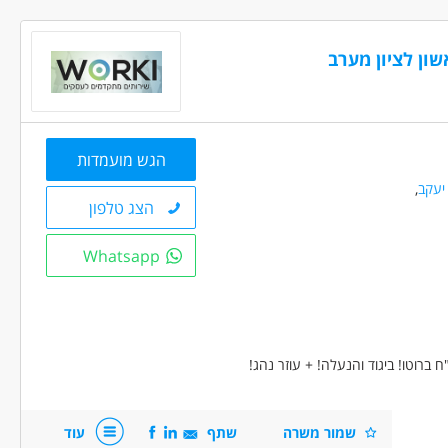
שון לציון מערב
ם, רכב ותחבורה - נהג/ת חלוקה
הגש מועמדות
יעקב
,
הצג טלפון
Whatsapp
שמור משרה
שתף
עוד