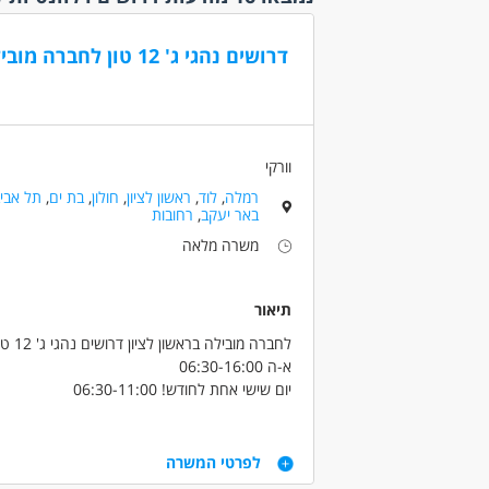
עבודה 
נוספו
דרושים נהגי ג' 12 טון לחברה מובילה בראשון לציון!
היקף
משרה 
משרה 
עבודה 
וורקי
עבודת
רמלה
,
לוד
,
ראשון לציון
,
חולון
,
בת ים
,
תל אביב
באר יעקב
,
רחובות
קהלי יע
משרה מלאה
אקדמאי
(1)
בני 40 פלוס
תיאור
בני 50 פלוס
לחברה מובילה בראשון לציון דרושים נהגי ג' 12 טון
גמלאים
א-ה 06:30-16:00
(1)
יום שישי אחת לחודש! 06:30-11:00
דוברי 
מקבלים משאית צמודה מהיום הראשון ! 11500 ש"ח ברוטו! ביגוד והנעלה! + עוזר נהג!
המגזר 
העלאת שכר לאחר שנה
דרישות
המגזר 
קליטה ישירה לחברה עם כל התנאים הסוציאליים 
לפרטי המשרה
ללא עב
דרישות