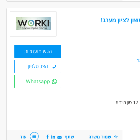
ון לציון מערב!
ם, רכב ותחבורה - נהג/ת חלוקה
הגש מועמדות
בני 40 פלוס
דוברי שפות
ר
הצג טלפון
Whatsapp
!
שמור משרה
שתף
עוד