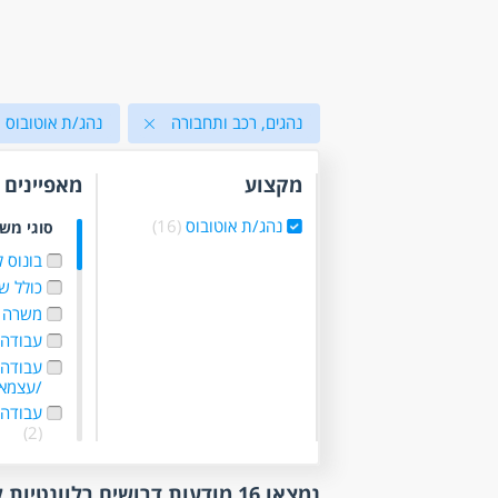
נהגים, רכב ותחבורה
נהג/ת אוטובוס
מקצוע
מאפיינים
נהג/ת אוטובוס
(16)
סוגי מש
בונוס 
כולל ש
משרה 
עבודה 
עבודה 
/עצמא
עבודה 
(2)
עבודה ל
עבודה 
נמצאו 16 מודעות דרושים רלוונטיות לפי סינון