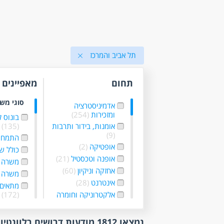
תל אביב והמרכז
תחום
מאפיינים
סוגי מש
אדמיניסטרציה
ומזכירות
(254)
בונוס 
אומנות, בידור ותרבות
(135)
(9)
התמחו
אופטיקה
(2)
כולל ש
אופנה וטכסטיל
(21)
משרה 
אחזקה וניקיון
(60)
משרה 
אינטרנט
(28)
מתאים 
אלקטרוניקה וחומרה
(172)
(16)
עבודה 
בטחון, שמירה
עבודה
נמצאו 1812 מודעות דרושים רלוונטיות לפי סינון