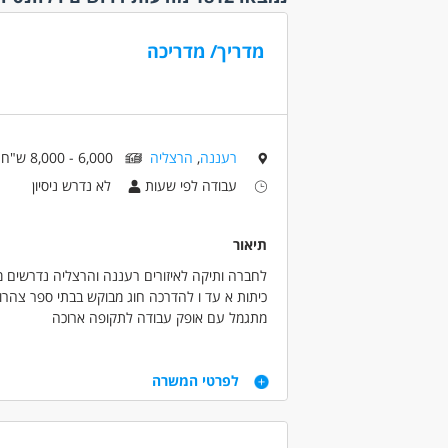
וחקירות
(31)
גמישו
ביטוח
(39)
עבודה 
בכירים
(2)
מדריך/ מדריכה
עבודה 
בנייה ונדל"ן
(69)
/עצמא
עבודה 
דפוס
(17)
(143)
חוק ומשפט
(25)
עבודה ל
חינוך, הוראה והדרכה
(414)
רעננה
,
הרצליה
6,000 - 8,000 ש"ח
(184)
עבודה
חקלאות
(5)
עבודה לפי שעות
לא נדרש ניסיון
עבודה
חשבונאות וכספים
עבודה 
(138)
תיאור
עבודה
חשמל
(26)
(21)
יבוא /יצוא
(11)
לחברה ותיקה לאיזורים רעננה והרצליה נדרשים 
עבודה 
יופי וטיפוח
(15)
כיתות א עד ו להדרכה חוג מבוקש בבתי ספר צהרו
לחו"ל
)
מתגמל עם אופק עבודה לתקופה ארוכה
כלכלה, בנקאות ושוק
עבודה 
ההון
(22)
(73)
כללי /ללא הכשרה
דרישות
עבודה 
(136)
לפרטי המשרה
נוספו
מדעי החברה
(60)
רכב, ונסיון בהפעלת ובהדרכת ילדים
רילוקיי
מדעים מדוייקים
(4)
דרושים בתחום