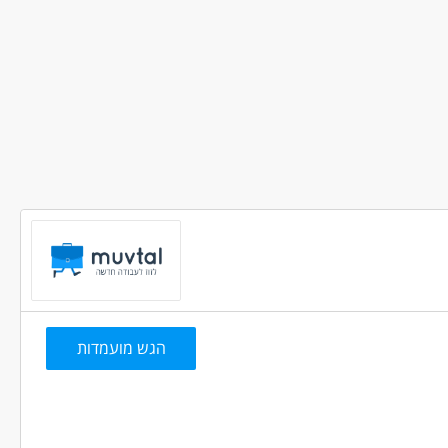
מכונות, ייצור ותעשיה - אחזקה
בני 40 פלוס
הגש מועמדות