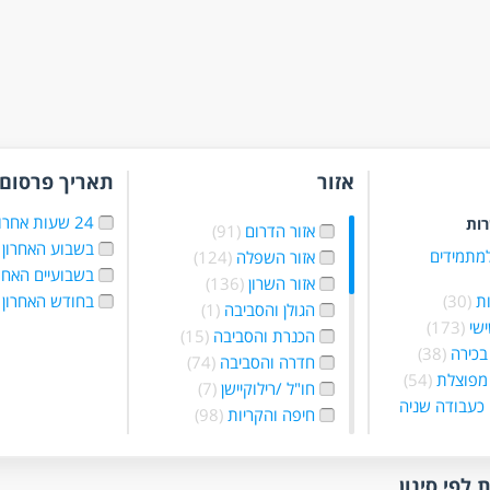
אזור
תאריך פרסום
24 שעות אחרונות
רות
אזור הדרום
(91)
בשבוע האחרון
למתמידים
אזור השפלה
(124)
בשבועיים האחר
אזור השרון
(136)
ת
(30)
בחודש האחרון
הגולן והסביבה
(1)
ישי
(173)
הכנרת והסביבה
(15)
בכירה
(38)
חדרה והסביבה
(74)
מפוצלת
(54)
חו"ל /רילוקיישן
(7)
כעבודה שניה
חיפה והקריות
(98)
יהודה שומרון
בלילה
(66)
והסביבה
(70)
 בשעות
ירושלים והסביבה