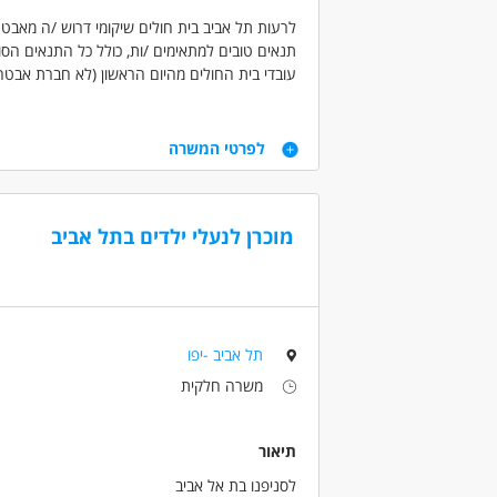
לרעות תל אביב בית חולים שיקומי דרוש /ה מאבטח
תנאים טובים למתאימים /ות, כולל כל התנאים הסו
עובדי בית החולים מהיום הראשון (לא חברת אבטח
מתאים גם לסטודנטים!
משרה מלאה במשמרות.
דרישות
לפרטי המשרה
עבר נקי ללא דופי.
12 שנות לימוד.
נכונות לעבודה במשמרות 24/7
מוכרן לנעלי ילדים בתל אביב
ייצוגיות, רצינות, אחריות אישית, תודעת שירות גבו
דרושים בתחום
בטחון, שמירה וחקירות - מוקד ביטחון
תל אביב -יפו
מאפייני משרה
משרה חלקית
עבודת משמרות
סטודנטים
אקדמאים לל
המגזר הדתי
שירות צבאי מלא
ללא עבר
תיאור
לסניפנו בת אל אביב