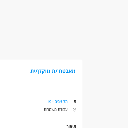
דרושים בתחום
מכונות, ייצור ותעשיה - טכנאי /הנדסאי מכונות
מאפייני משרה
מעל 3 שנות ניסיון
משרה מלאה
בני 50 פלוס
מאבטח /ת מוקדן/ית
תל אביב -יפו
עבודת משמרות
תיאור