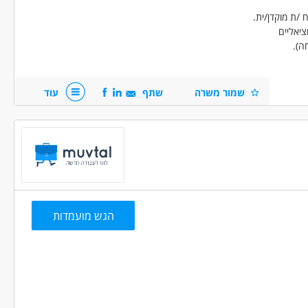
 /ת מוקדן/ית.
ציאליים
ה).
שמור משרה
שתף
עוד
הה.
הגש מועמדות
א נסיון
בני 50 פלוס
בני 40 פלוס
חיילים משוחררים
 פלילי