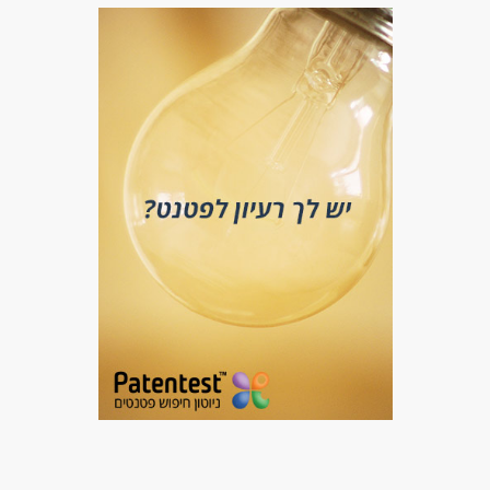
דרושים בתחום
אומנות, בידור ותרבות - עיתונאי/ת / עורך/ת
אומנות, בידור ותרבות - צילום
מאפייני משרה
לא נדרש ניסיון
עבודה בשעות גמישות
משרה חלקית
שירות צבאי מלא
ללא עבר פלילי