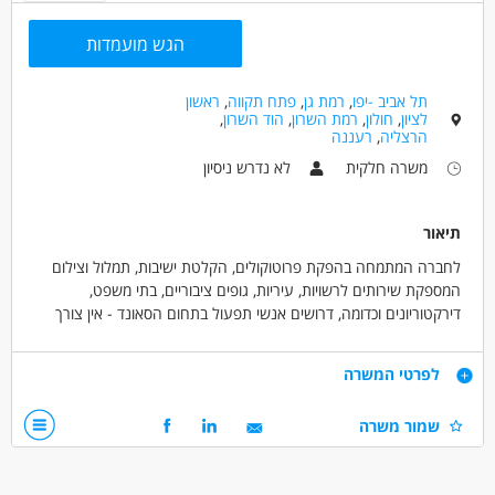
הגש מועמדות
תל אביב -יפו
,
רמת גן
,
פתח תקווה
,
ראשון
לציון
,
חולון
,
רמת השרון
,
הוד השרון
,
הרצליה
,
רעננה
משרה חלקית
לא נדרש ניסיון
תיאור
לחברה המתמחה בהפקת פרוטוקולים, הקלטת ישיבות, תמלול וצילום
המספקת שירותים לרשויות, עיריות, גופים ציבוריים, בתי משפט,
דירקטוריונים וכדומה, דרושים אנשי תפעול בתחום הסאונד - אין צורך
בניסיון.
הקלטת ישיבות כ-3 פעמים בשבוע
דרישות
לפרטי המשרה
לוח הזמנים הוא דינאמי וסידור העבודה מתואם משבוע לשבוע. נדרשת
גמישות בשעות העבודה.
רישיון רכב - חובה!
שמור משרה
*משרה שמתאימה לפרילנסרים: מורשה או עוסק פטור - התשלום הוא
רכב חובה
כנגד קבלה*
ידע בסאונד - יתרון
**העבודה באיזור המרכז**
אוריינטציה טכנית