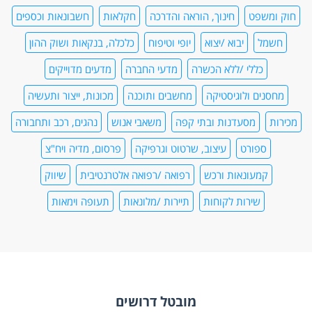
חוק ומשפט
חינוך, הוראה והדרכה
חקלאות
חשבונאות וכספים
חשמל
יבוא /יצוא
יופי וטיפוח
כלכלה, בנקאות ושוק ההון
כללי /ללא הכשרה
מדעי החברה
מדעים מדוייקים
מחסנים ולוגיסטיקה
מחשבים ותוכנה
מכונות, ייצור ותעשיה
מכירות
מסעדנות ובתי קפה
משאבי אנוש
נהגים, רכב ותחבורה
ספורט
עיצוב, שרטוט וגרפיקה
פרסום, מדיה ויח"צ
קמעונאות ורכש
רפואה /רפואה אלטרנטיבית
שיווק
שירות לקוחות
תיירות /מלונאות
תעופה וימאות
מובטל דרושים