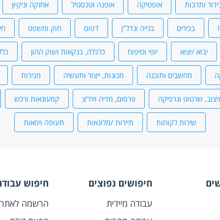
ידור ותרבות
אופטיקה
אופנה וטכסטיל
אחזקה וניקיון
בכירים
בנייה ונדל"ן
דפוס
חוק ומשפט
חי
יבוא /יצוא
יופי וטיפוח
כלכלה, בנקאות ושוק ההון
כלל
ה
מחשבים ותוכנה
מכונות, ייצור ותעשיה
מכירות
יצוב, שרטוט וגרפיקה
פרסום, מדיה ויח"צ
קמעונאות ורכש
שירות לקוחות
תיירות /מלונאות
תעופה וימאות
שים
חיפושים נפוצים
חיפוש עבודה
עבודה מיידית
הרשמה לאתר