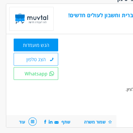
ד
ברית וחשבון לעולים חדשים!
ם ללא נסיון
שפות
(1)
 משוחררים
(1)
הגש מועמדות
ר פלילי
(1)
טים
(1)
הצג טלפון
צבאי מלא
(1)
Whatsapp
 ניסיון
(1)
יון.
שמור משרה
שתף
עוד