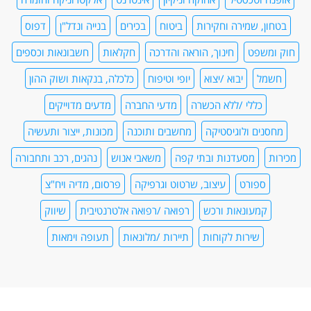
בטחון, שמירה וחקירות
ביטוח
בכירים
בנייה ונדל"ן
דפוס
חוק ומשפט
חינוך, הוראה והדרכה
חקלאות
חשבונאות וכספים
חשמל
יבוא /יצוא
יופי וטיפוח
כלכלה, בנקאות ושוק ההון
כללי /ללא הכשרה
מדעי החברה
מדעים מדוייקים
מחסנים ולוגיסטיקה
מחשבים ותוכנה
מכונות, ייצור ותעשיה
מכירות
מסעדנות ובתי קפה
משאבי אנוש
נהגים, רכב ותחבורה
ספורט
עיצוב, שרטוט וגרפיקה
פרסום, מדיה ויח"צ
קמעונאות ורכש
רפואה /רפואה אלטרנטיבית
שיווק
שירות לקוחות
תיירות /מלונאות
תעופה וימאות