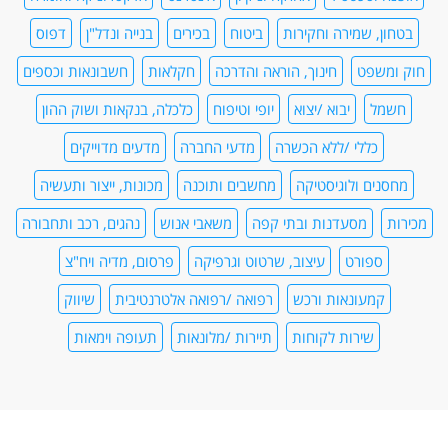
בטחון, שמירה וחקירות
ביטוח
בכירים
בנייה ונדל"ן
דפוס
חוק ומשפט
חינוך, הוראה והדרכה
חקלאות
חשבונאות וכספים
חשמל
יבוא /יצוא
יופי וטיפוח
כלכלה, בנקאות ושוק ההון
כללי /ללא הכשרה
מדעי החברה
מדעים מדוייקים
מחסנים ולוגיסטיקה
מחשבים ותוכנה
מכונות, ייצור ותעשיה
מכירות
מסעדנות ובתי קפה
משאבי אנוש
נהגים, רכב ותחבורה
ספורט
עיצוב, שרטוט וגרפיקה
פרסום, מדיה ויח"צ
קמעונאות ורכש
רפואה /רפואה אלטרנטיבית
שיווק
שירות לקוחות
תיירות /מלונאות
תעופה וימאות