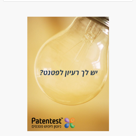
ניסיון בתעשייה של שלוש שנים לפחות – בכיוון מכונות כרסום CNC5
צירים
ידע בהכנת מכונה לפעולה
ידע בקריאת שרטוט מכאני
ניסיון ושימוש בכלי מדידה
אמינות ונאמנות
עצמאי בעבודתו
עברית – קריאה , כתיבה , דיבור , חובה!!
הבנה באנגלית בסיסית טכנית.
תקשורת בינאישית טובה
נכונות לעבודה במשמרות
דרושים בתחום