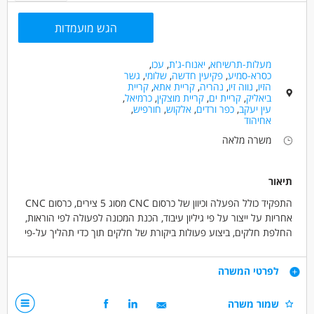
הגש מועמדות
מעלות-תרשיחא
,
יאנוח-ג'ת
,
עכו
,
כסרא-סמיע
,
פקיעין חדשה
,
שלומי
,
גשר
הזיו
,
נווה זיו
,
נהריה
,
קריית אתא
,
קריית
ביאליק
,
קריית ים
,
קריית מוצקין
,
כרמיאל
,
עין יעקב
,
כפר ורדים
,
אלקוש
,
חורפיש
,
אחיהוד
משרה מלאה
תיאור
התפקיד כולל הפעלה וכיוון של כרסום CNC מסוג 5 צירים, כרסום CNC
אחריות על ייצור על פי גיליון עיבוד, הכנת המכונה לפעולה לפי הוראות,
החלפת חלקים, ביצוע פעולות ביקורת של חלקים תוך כדי תהליך על-פי
הנחיות של הנדסה ואיכות ומעקב ובקרה אחר תקלות בתהליך היצור.
דרישות
לפרטי המשרה
ניסיון קודם כמפעיל של מכונות כרסום - CNC 5 צירים
שמור משרה