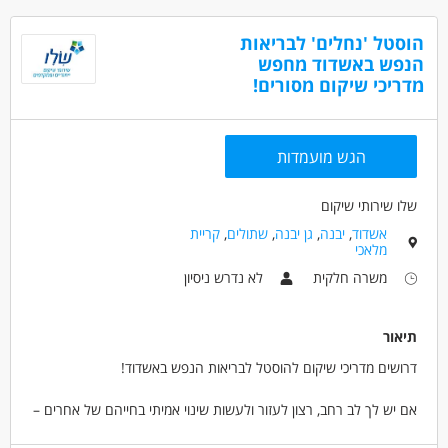
נכונות למתן משמרות של 12 שעות.
נכונות לעבודה במשמרות בלילות וסופ"ש.
הוסטל 'נחלים' לבריאות
ידיעת השפה העברית על בוריה.
הנפש באשדוד מחפש
יכולת עבודה בצוות ויחסי אנוש טובים.
מדריכי שיקום מסורים!
דרושים בתחום
חשמל - חשמלאי/ת
חשמל - טכנאי/ת /הנדסאי/ת חשמל
הגש מועמדות
חשמל - עוזר/ת חשמלאי
שלו שירותי שיקום
מאפייני משרה
אשדוד
,
יבנה
,
גן יבנה
,
שתולים
,
קריית
עבודה בלילה
כולל שישי
עבודה ממשלתית
מלאכי
משרה מלאה
משרה חלקית
לא נדרש ניסיון
תיאור
דרושים מדריכי שיקום להוסטל לבריאות הנפש באשדוד!
אם יש לך לב רחב, רצון לעזור ולעשות שינוי אמיתי בחייהם של אחרים –
אנחנו מחפשים אותך!