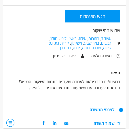
הגש מועמדות
שלו שירותי שיקום
אשדוד
,
רחובות
,
אילת
,
ראשון לציון
,
חולון
,
רביבים
,
באר שבע
,
אשקלון
,
קריית גת
,
נס
ציונה
,
מזכרת בתיה
,
יבנה
,
רמת גן
משרה מלאה
לא נדרש ניסיון
תיאור
דרושים/ות מדריכים/ות לעבודה מועדפת בתחום השיקום והטיפול!
הזדמנות לעבודה עם משמעות בתחומים מגוונים בכל הארץ!
מה העבודה כוללת?
ליווי והדרכה של אוכלוסיות מוחלשות בדרך לעצמאות,
דרישות
לפרטי המשרה
עבודה בתחומים מגוונים,
עבודה במשמרות גמישות.
סובלנות ואמפתיה,
שמור משרה
אחריות,