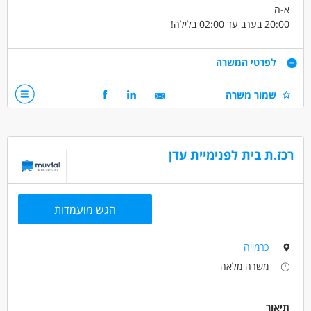
לא נדרש ניסיון
עבודה זמנית
עבודה בלילה
א-ה
כולל שישי
משרה מפוצלת
משרה מלאה
20:00 בערב עד 02:00 בלילה!
משרה חלקית
משרה זמנית
עבודת משמרות
9500 ש"ח+החזר נסיעות!!
קליטה ישירה לחברה מובילה עם תנאים מעולים וסביבת עבודה נעימה!
דרישות
לפרטי המשרה
!
ניסיון במחסן
שמור משרה
דרושים בתחום
מחסנים ולוגיסטיקה - מחסנאות ואחסון
רכז.ת בית לפנימיית עדן
מחסנים ולוגיסטיקה - מחסנאי/ת ממוחשב
מחסנים ולוגיסטיקה - מנהל/ת מחסן
מאפייני משרה
הגש מועמדות
עבודה בלילה
משרה מלאה
עבודת משמרות
עבודה לפי שעות
כרמייה
משרה מלאה
תיאור