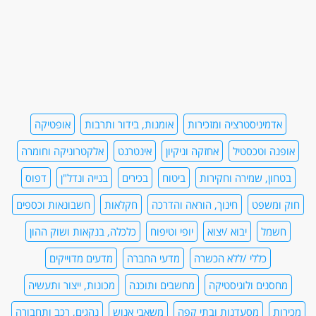
אדמיניסטרציה ומזכירות
אומנות, בידור ותרבות
אופטיקה
אופנה וטכסטיל
אחזקה וניקיון
אינטרנט
אלקטרוניקה וחומרה
בטחון, שמירה וחקירות
ביטוח
בכירים
בנייה ונדל"ן
דפוס
חוק ומשפט
חינוך, הוראה והדרכה
חקלאות
חשבונאות וכספים
חשמל
יבוא /יצוא
יופי וטיפוח
כלכלה, בנקאות ושוק ההון
כללי /ללא הכשרה
מדעי החברה
מדעים מדוייקים
מחסנים ולוגיסטיקה
מחשבים ותוכנה
מכונות, ייצור ותעשיה
מכירות
מסעדנות ובתי קפה
משאבי אנוש
נהגים, רכב ותחבורה