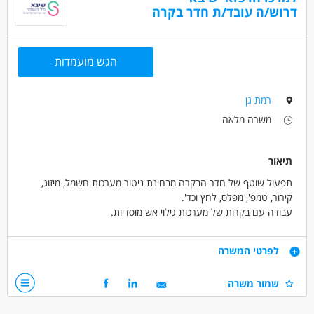
דרוש/ה עובד/ת חדר בקרה
הגש מועמדות
רמת גן
משרה מלאה
תיאור
תפעול שוטף של חדר הבקרה מבחינת ניטור מערכות חשמל, מיזוג,
קירור, טמפ', מפלס, לחץ וכד'.
עבודה עם בקרות של מערכות גילוי אש מוסדיות.
אינטראקציה והפעלת טכנאים ומהנדסים מיח' לוגיסטיות לצורך מתן
פתרונות לבעיות טכניות.
דרישות
לפרטי המשרה
ריכוז תקלות של מערכות הבקרה השונות ומעקב אחר הטיפול בהן.
שליטה ותיעוד של מידע טכני חיוני וניהול אירועי פתע בשגרה ובחירום.
12 שנות לימוד - חובה
שמור משרה
טכנאי/ת או הנדסאי/ת במקצועות החשמל/מכונות/בקרה ואוטומציה-
יתרון.