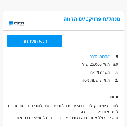
מה תקבלו?
יכולת עבודה בצוות.
אפשרויות לפיתוח מקצועי
סביבה תומכת ומשפחתית
דרושים בתחום
מנהל/ת פרויקט/ים הקמה
מקומות עבודה בכל הארץ!
חינוך, הוראה והדרכה - חונכות
חינוך, הוראה והדרכה - מדריך/ה
חינוך, הוראה והדרכה - מטפל/ת
הגש מועמדות
מאפייני משרה
שדרות
,
גדרה
לא נדרש ניסיון
עבודה בלילה
כולל שישי
מעל 25,000 ש"ח
עבודה בשעות גמישות
עבודה מועדפת
עבודה ללא ניסיון
משרה מלאה
עבודה מיידית
משרה מלאה
משרה חלקית
מעל 3 שנות ניסיון
תיאור
לחברה יזמית וקבלנית דרוש/ה מנהל/ת פרויקטים להובלת הקמת מרכזים
לוגיסטיים באזורי גדרה ושדרות.
התפקיד כולל אחריות מערכתית מקצה לקצה מול ממשקים פנימיים
וחיצוניים, שמירה על קשר הדוק מול המזמין, והשתלבות בתהליכי