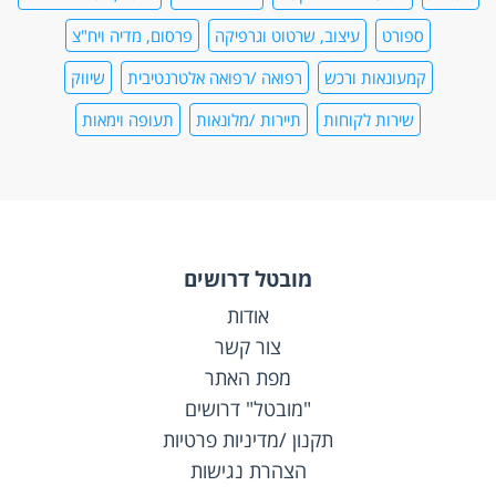
ספורט
עיצוב, שרטוט וגרפיקה
פרסום, מדיה ויח"צ
קמעונאות ורכש
רפואה /רפואה אלטרנטיבית
שיווק
שירות לקוחות
תיירות /מלונאות
תעופה וימאות
מובטל דרושים
אודות
צור קשר
מפת האתר
"מובטל" דרושים
תקנון /מדיניות פרטיות
הצהרת נגישות